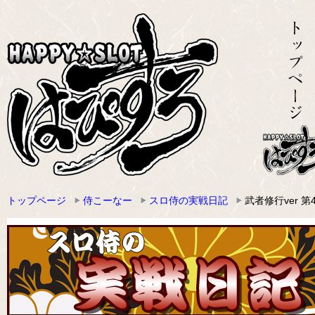
トップページ
侍こーなー
スロ侍の実戦日記
武者修行ver 