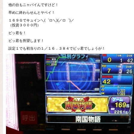
他の台もニャバイんですけど！
早めに終わらせんとヤベイ！
１６９Ｇでキュイン＼(゜ロ＼)(／ロ゜)／
（投資３０００円）
ビッ君を！
ビッ君を所望します！
設定１でも初当りの１／１６．３８４でビッ君でしょうが！