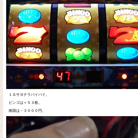
１Ｇサヨナラバイバイ。
ビンゴは＋５３枚。
南国は－３０００円。