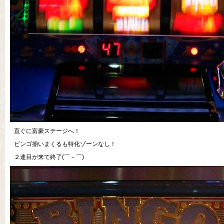
直ぐに富豪ステージへ！
ビンゴ揃いまくるも特化ゾーンなし！
２連目が来て終了(￣－￣)