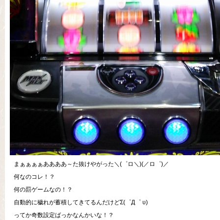
まぁぁぁぁああああ～た抜けやがった＼(゜ロ＼)(／ロ゜)／
何なのコレ！？
何の罰ゲームなの！？
自動的に穢れが蓄積してきてるんだけどΣ(゜Д゜ υ)
ってか奇数設定ばっかなんかいな！？