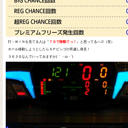
打－ＷＩＮを見てる人は『
７Ｇで移動てっ！
』と思ってるハズ（笑）
ホール移動しようとしたらＳＰビンゴの宵越し発見！
３６３Ｇなんでいってみますか( ｀・ω・´)