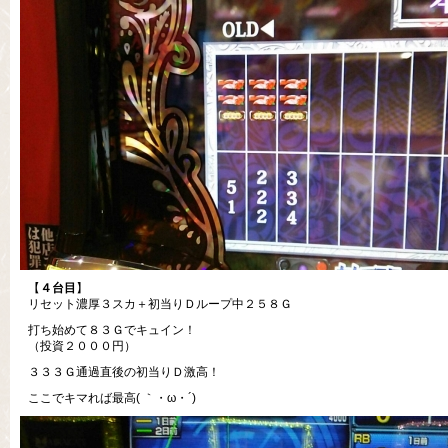
【
４台目
】
リセット濃厚３スカ＋初当りＤループ中２５８Ｇ
打ち始めて８３Ｇでキュイン！
（投資２０００円）
３３３Ｇ通過直後の初当りＤ激高！
ここでキマれば最高( ｀・ω・´)