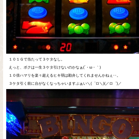
１０１Ｇで当たって３ケタなし。
えっと、ボクは一生３ケタ引けないのかなぁ(´・ω・｀)
１０倍ハマリを楽々超えるヒキ弱は勘弁してくれませんかねぇ‥。
３ケタ引く前に台がなくなっちゃいますぶぁい＼(゜ロ＼)(／ロ゜)／