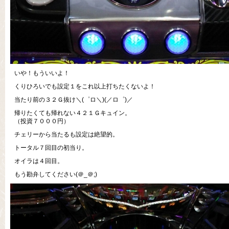
いや！もういいよ！
くりひろいでも設定１をこれ以上打ちたくないよ！
当たり前の３２Ｇ抜け＼(゜ロ＼)(／ロ゜)／
帰りたくても帰れない４２１Ｇキュイン。
（投資７０００円）
チェリーから当たるも設定は絶望的。
トータル７回目の初当り。
オイラは４回目。
もう勘弁してください(＠_＠;)