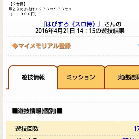
【
２台目
】
蝶ときめき抜け１２７Ｇ⇒９７Ｇヤメ
（－１０００円）