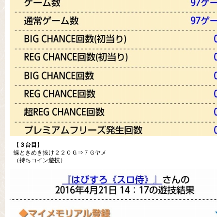
【
３台目
】
蝶ときめき抜け２２０Ｇ⇒７Ｇヤメ
（持ちコイン遊技）