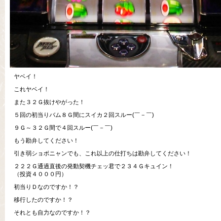
ヤベイ！
これヤベイ！
また３２Ｇ抜けやがった！
５回の初当りバム８Ｇ間にスイカ２回スルー(￣－￣)
９Ｇ～３２Ｇ間で４回スルー(￣－￣)
もう勘弁してください！
引き弱ショボニャンでも、これ以上の仕打ちは勘弁してください！
２２２Ｇ通過直後の発動契機チェッ君で２３４Ｇキュイン！
（投資４０００円）
初当りＤなのですか！？
移行したのですか！？
それとも自力なのですか！？