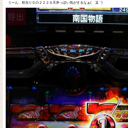
うーん、初当りＤの２２２Ｇ天井っぽい気がするなぁ( ゜Д゜)