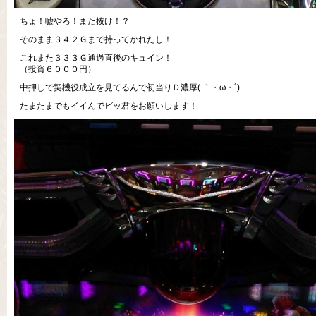
ちょ！嘘やろ！また抜け！？
そのまま３４２Ｇまで持ってかれたし！
これまた３３３Ｇ通過直後のキュイン！
（投資６０００円）
中押しで契機役成立を見てるんで初当りＤ濃厚( ｀・ω・´)
たまたまでもイイんでビッ君をお願いします！