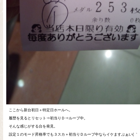
ここから新台初日＋特定日ホールへ。
履歴を見るとリセット⇒初当りＤ⇒ループ中。
そんな感じがする台を発見。
設定１のモード昇格率でも３スカ＋初当りＤループ中ならイケますぶぁい( ｀・