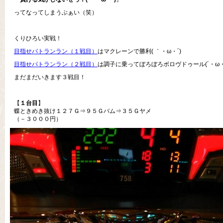
ってなってしまうぶぁい（笑）
くりひろい実戦！
目指せパトランラン（１戦目）
はマクレーンで勝利( ｀・ω・´)
目指せパトランラン（２戦目）
は調子に乗ってぼろぼろボロヴドゥール(´・ω・
まだまだいきます３戦目！
【
１台目
】
蝶ときめき抜け１２７Ｇ⇒９５Ｇバム⇒３５Ｇヤメ
（－３０００円）