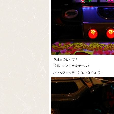
５連目のビッ君！
消化中のスイカ次ゲーム！
パネルアタッ君＼(゜ロ＼)(／ロ゜)／