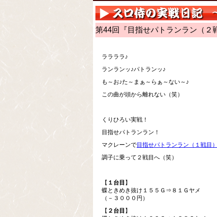
第44回『目指せパトランラン（２
ララララ♪
ランランッ♪パトランッ♪
も～お♪た～まぁ～らぁ～ない～♪
この曲が頭から離れない（笑）
くりひろい実戦！
目指せパトランラン！
マクレーンで
目指せパトランラン（１戦目
調子に乗って２戦目へ（笑）
【
１台目
】
蝶ときめき抜け１５５Ｇ⇒８１Ｇヤメ
（－３０００円）
【
２台目
】