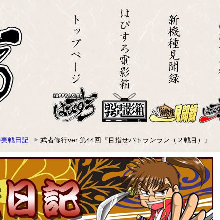
の実戦日記
武者修行ver 第44回『目指せパトランラン（２戦目）』