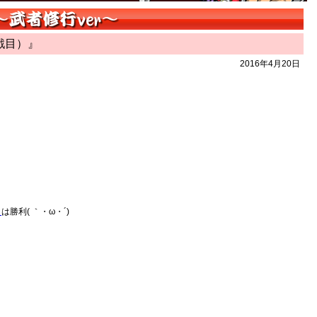
戦目）』
2016年4月20日
）
は勝利( ｀・ω・´)