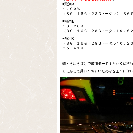
■飛翔Ａ
１．００％
（８Ｇ・１６Ｇ・２８Ｇトータル２．３６
■飛翔Ｂ
１３．２０％
（８Ｇ・１６Ｇ・２８Ｇトータル１９．６
■飛翔Ｃ
（８Ｇ・１６Ｇ・２８Ｇトータル４０．２
２５．４１％
蝶ときめき抜けで飛翔モードＢとかＣに移
もしかして薄い１％引いたのかなぁ＼(゜ロ＼