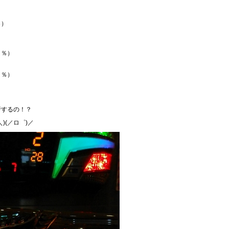
％）
２％）
３％）
行するの！？
)(／ロ゜)／