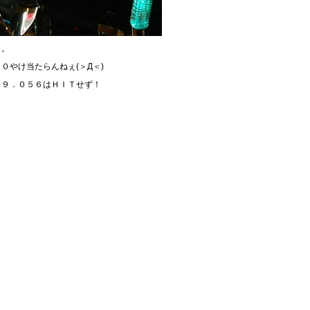
‥。
０やけ当たらんねぇ(＞Д＜)
３９．０５６はＨＩＴせず！