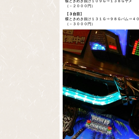
蝶ときめき抜け１０９Ｇ⇒１３８Ｇヤメ
（－２０００円）
【
３台目
】
蝶ときめき抜け１３１Ｇ⇒９８Ｇバム⇒４
（－３０００円）