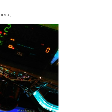
０Ｇヤメ。