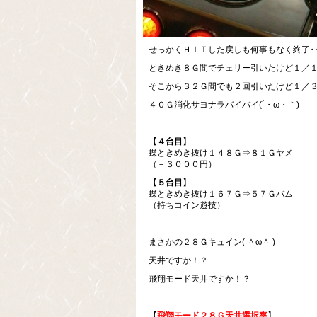
せっかくＨＩＴした戻しも何事もなく終了
ときめき８Ｇ間でチェリー引いたけど１／１
そこから３２Ｇ間でも２回引いたけど１／
４０Ｇ消化サヨナラバイバイ(´・ω・｀)
【
４台目
】
蝶ときめき抜け１４８Ｇ⇒８１Ｇヤメ
（－３０００円）
【
５台目
】
蝶ときめき抜け１６７Ｇ⇒５７Ｇバム
（持ちコイン遊技）
まさかの２８Ｇキュイン( ＾ω＾ )
天井ですか！？
飛翔モード天井ですか！？
【
飛翔モード２８Ｇ天井選択率
】