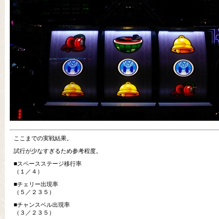
ここまでの実戦結果。
試行が少なすぎるため参考程度。
■スペースステージ移行率
（１／４）
■チェリー出現率
（５／２３５）
■チャンスベル出現率
（３／２３５）