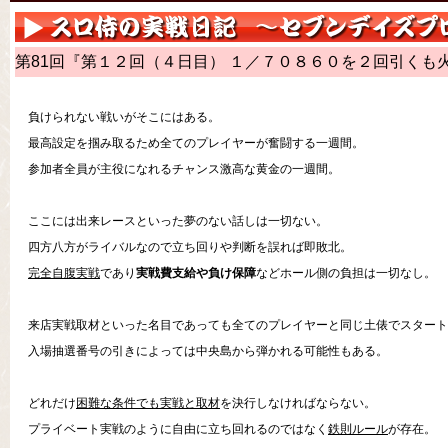
第81回『第１２回（４日目） １／７０８６０を２回引くも
負けられない戦いがそこにはある。
最高設定を掴み取るため全てのプレイヤーが奮闘する一週間。
参加者全員が主役になれるチャンス激高な黄金の一週間。
ここには出来レースといった夢のない話しは一切ない。
四方八方がライバルなので立ち回りや判断を誤れば即敗北。
完全自腹実戦
であり
実戦費支給や負け保障
などホール側の負担は一切なし。
来店実戦取材といった名目であっても全てのプレイヤーと同じ土俵でスタート
入場抽選番号の引きによっては中央島から弾かれる可能性もある。
どれだけ
困難な条件でも実戦と取材
を決行しなければならない。
プライベート実戦のように自由に立ち回れるのではなく
鉄則ルール
が存在。