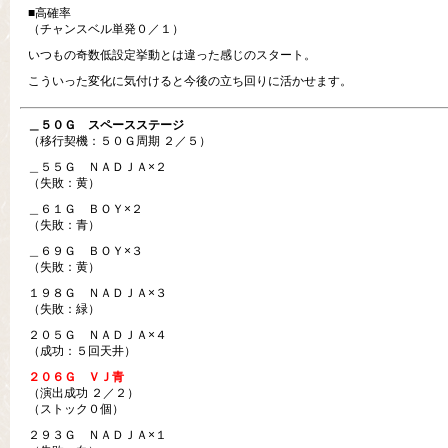
■高確率
（チャンスベル単発０／１）
いつもの奇数低設定挙動とは違った感じのスタート。
こういった変化に気付けると今後の立ち回りに活かせます。
＿５０Ｇ スペースステージ
（移行契機：５０Ｇ周期 ２／５）
＿５５Ｇ ＮＡＤＪＡ×２
（失敗：黄）
＿６１Ｇ ＢＯＹ×２
（失敗：青）
＿６９Ｇ ＢＯＹ×３
（失敗：黄）
１９８Ｇ ＮＡＤＪＡ×３
（失敗：緑）
２０５Ｇ ＮＡＤＪＡ×４
（成功：５回天井）
２０６Ｇ ＶＪ青
（演出成功 ２／２）
（ストック０個）
２９３Ｇ ＮＡＤＪＡ×１