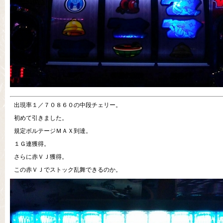
出現率１／７０８６０の中段チェリー。
初めて引きました。
規定ボルテージＭＡＸ到達。
１Ｇ連獲得。
さらに赤ＶＪ獲得。
この赤ＶＪでストック乱舞できるのか。