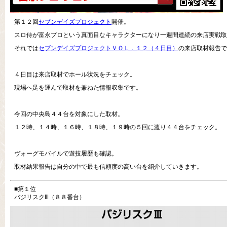
第１２回
セブンデイズプロジェクト
開催。
スロ侍が富永プロという真面目なキャラクターになり一週間連続の来店実戦取
それでは
セブンデイズプロジェクトＶＯＬ．１２（４日目）
の来店取材報告で
４日目は来店取材でホール状況をチェック。
現場へ足を運んで取材を兼ねた情報収集です。
今回の中央島４４台を対象にした取材。
１２時、１４時、１６時、１８時、１９時の５回に渡り４４台をチェック。
ヴォーグモバイルで遊技履歴も確認。
取材結果報告は自分の中で最も信頼度の高い台を紹介していきます。
■第１位
バジリスクⅢ（８８番台）