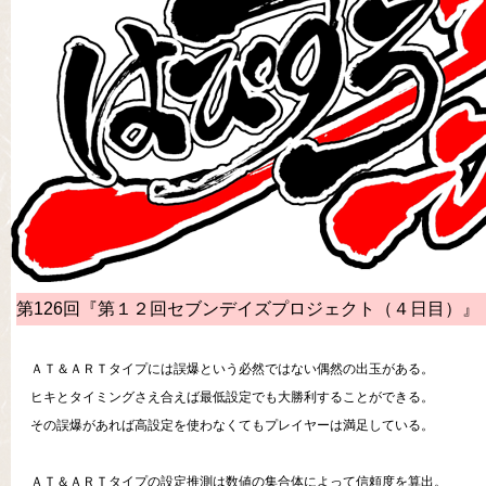
第126回『第１２回セブンデイズプロジェクト（４日目）』
ＡＴ＆ＡＲＴタイプには誤爆という必然ではない偶然の出玉がある。
ヒキとタイミングさえ合えば最低設定でも大勝利することができる。
その誤爆があれば高設定を使わなくてもプレイヤーは満足している。
ＡＴ＆ＡＲＴタイプの設定推測は数値の集合体によって信頼度を算出。