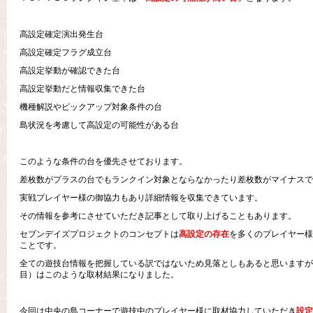
高設定確定演出発生台
高設定確定フラグ成立台
高設定挙動が確認できた台
高設定挙動だと情報収集できた台
機種解説やピックアップ対象条件の台
島状況を考慮して高設定の可能性がある台
このような条件の台を優先させております。
差枚数がプラスの台でもランクイン対象とならなかったり差枚数がマイナスで
実戦プレイヤー様の御協力もあり詳細情報を収集できています。
その情報を参考にさせていただき記事として取り上げることもあります。
セブンデイズプロジェクトのコンセプトは
高設定の存在
を多くのプレイヤー様
ことです。
全ての遊技台情報を把握している訳ではないため見落としもあると思いますが
目）はこのような取材結果になりました。
今回は中央の島コーナーで遊技中のプレイヤー様に取材協力していただき
設定