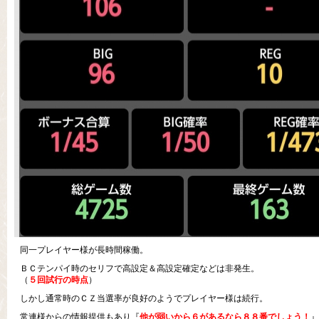
同一プレイヤー様が長時間稼働。
ＢＣテンパイ時のセリフで高設定＆高設定確定などは非発生。
（
５回試行の時点
）
しかし通常時のＣＺ当選率が良好のようでプレイヤー様は続行。
常連様からの情報提供もあり『
他が弱いから６があるなら８８番でしょう！
』