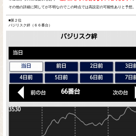
その他の詳細に関してが不明なのでこの時点では高設定の可能性ありと予想。
■第２位
バジリスク絆（６６番台）