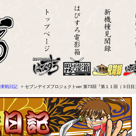
の実戦日記
セブンデイズプロジェクトver 第73回『第１１回（３日