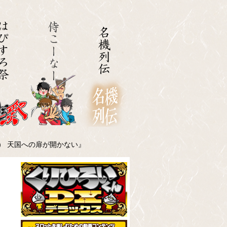
目） 天国への扉が開かない』