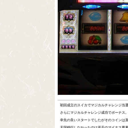
初回成立のスイカでマジカルチャレンジ当
さらにマジカルチャレンジ成功でボーナス
幸先の良いスタートでしたがそのコインは
天国移行しなかったのは若干のマイナス要