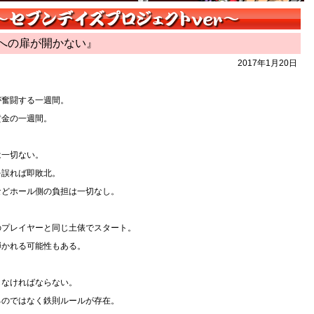
国への扉が開かない』
2017年1月20日
が奮闘する一週間。
黄金の一週間。
は一切ない。
を誤れば即敗北。
などホール側の負担は一切なし。
のプレイヤーと同じ土俵でスタート。
弾かれる可能性もある。
しなければならない。
るのではなく鉄則ルールが存在。