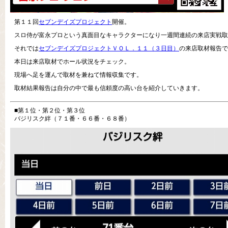
第１１回
セブンデイズプロジェクト
開催。
スロ侍が富永プロという真面目なキャラクターになり一週間連続の来店実戦取
それでは
セブンデイズプロジェクトＶＯＬ．１１（３日目）
の来店取材報告で
本日は来店取材でホール状況をチェック。
現場へ足を運んで取材を兼ねて情報収集です。
取材結果報告は自分の中で最も信頼度の高い台を紹介していきます。
■第１位・第２位・第３位
バジリスク絆（７１番・６６番・６８番）