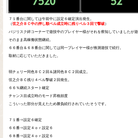
７１番台に関しては午前中に設定６確定演出発生。
（
弦之介ＢＣ中の押し順ベル成立時に残りベル３回で撃破
）
バジリスク絆コーナーで遊技中のプレイヤー様がそれを察知していましたが遊
そのまま高稼働状態継続。
６６番台＆６８番台に関しては同一プレイヤー様が推測遊技で続行。
取材に応じていただきました。
弱チェリー同色ＢＣ２回＆謎同色ＢＣ２回成立。
弦之介ＢＣ残り４ベル撃破２回発生。
６６％継続スタート確定
チャンス目成立時のモード昇格頻度
こういった部分が見えたため勝負続行されていたそうです。
７１番⇒設定６確定
６６番⇒設定４ｏｒ設定６
６８番⇒設定４ｏｒ設定６