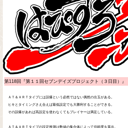
第118回『第１１回セブンデイズプロジェクト（３日目）』
ＡＴ＆ＡＲＴタイプには誤爆という必然ではない偶然の出玉がある。
ヒキとタイミングさえ合えば最低設定でも大勝利することができる。
その誤爆があれば高設定を使わなくてもプレイヤーは満足している。
ＡＴ＆ＡＲＴタイプの設定推測は数値の集合体によって信頼度を算出。