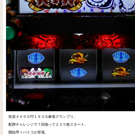
投資４０００円１９３Ｇ麻雀グランプリ。
配牌チャレンジで７回揃って２２０枚スタート。
開始早々パイコが登場。