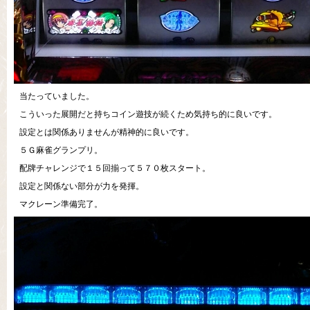
当たっていました。
こういった展開だと持ちコイン遊技が続くため気持ち的に良いです。
設定とは関係ありませんが精神的に良いです。
５Ｇ麻雀グランプリ。
配牌チャレンジで１５回揃って５７０枚スタート。
設定と関係ない部分が力を発揮。
マクレーン準備完了。