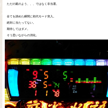
ただの屍のよう、、、ではなく非当選。
全てを諦めた瞬間に初代モード突入。
絶対に当たってない。
期待してはダメ。
そう思いながらの消化。