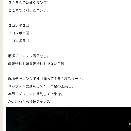
３０８Ｇで麻雀グランプリ。
ここまでに引いたコンボ。
３コンボ２回。
２コンボ５回。
１コンボ９回。
麻雀チャレンジ当選なし。
高確移行も超高確移行も少ない予感。
配牌チャレンジで４回揃って１５０枚スタート。
キャプテンに勝利して１００枚の上乗せ。
本気マジシャンに勝利して上乗せ。
かと思ったら積棒チャンス。