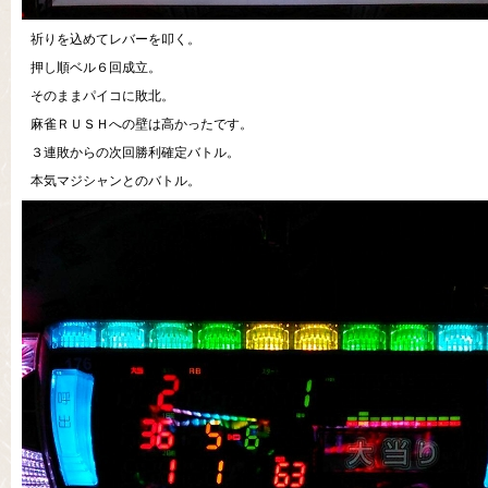
祈りを込めてレバーを叩く。
押し順ベル６回成立。
そのままパイコに敗北。
麻雀ＲＵＳＨへの壁は高かったです。
３連敗からの次回勝利確定バトル。
本気マジシャンとのバトル。