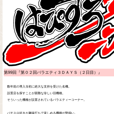
第99回『第０２回バラエティ３ＤＡＹＳ（２日目）』
数年前の導入当初に絶大な支持を受けた名機。
設置店を探すことが困難な珍しい旧機種。
そういった機種が設置されているバラエティーコーナー。
パチスロ好きが趣味打ちで楽しめる機種が勢揃い。