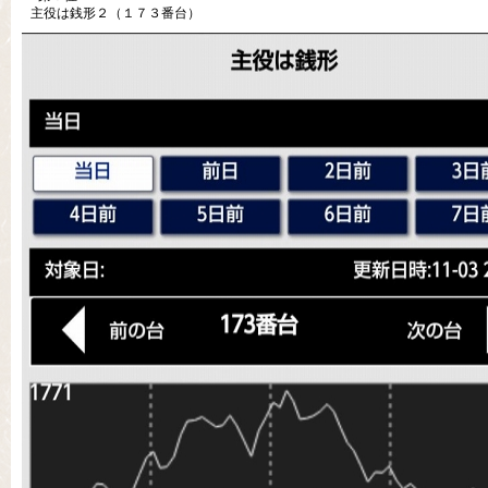
主役は銭形２（１７３番台）