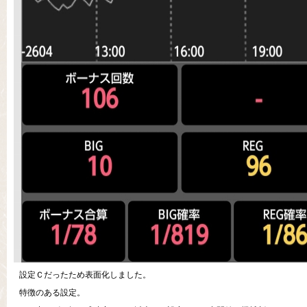
設定Ｃだったため表面化しました。
特徴のある設定。