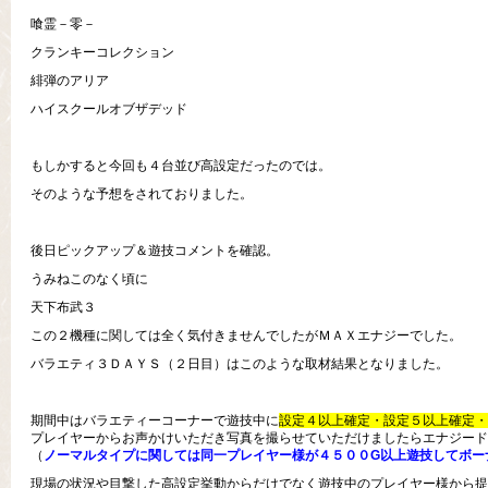
喰霊－零－
クランキーコレクション
緋弾のアリア
ハイスクールオブザデッド
もしかすると今回も４台並び高設定だったのでは。
そのような予想をされておりました。
後日ピックアップ＆遊技コメントを確認。
うみねこのなく頃に
天下布武３
この２機種に関しては全く気付きませんでしたがＭＡＸエナジーでした。
バラエティ３ＤＡＹＳ（２日目）はこのような取材結果となりました。
期間中はバラエティーコーナーで遊技中に
設定４以上確定・設定５以上確定・
プレイヤーからお声かけいただき写真を撮らせていただけましたらエナジード
（
ノーマルタイプに関しては同一プレイヤー様が４５００G以上遊技してボー
現場の状況や目撃した高設定挙動からだけでなく遊技中のプレイヤー様から提