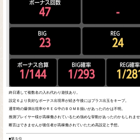
終日通して複数名の入れ代わり遊技あり。
設定６より良好なボーナス出現率が続き午後にはプラス出玉をキープ。
通常時の爆弾出現率やＲＥＧ中のＢＯＭＢ揃いがあったのかは不明。
推測プレイヤー様が高稼働されているため強めな挙動があったのかもしれませ
断言はできませんが後任者が高稼働されていたため高設定と予想。
■第５位