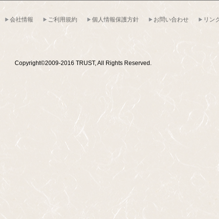
会社情報
ご利用規約
個人情報保護方針
お問い合わせ
リン
Copyright©2009-2016 TRUST, All Rights Reserved.