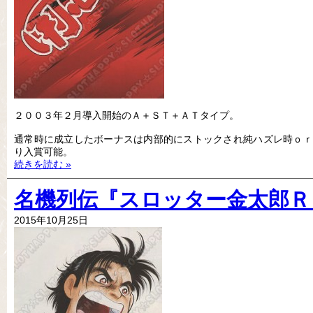
２００３年２月導入開始のＡ＋ＳＴ＋ＡＴタイプ。
通常時に成立したボーナスは内部的にストックされ純ハズレ時ｏｒ
り入賞可能。
続きを読む »
名機列伝『スロッター金太郎Ｒ
2015年10月25日