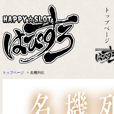
トップページ
名機列伝