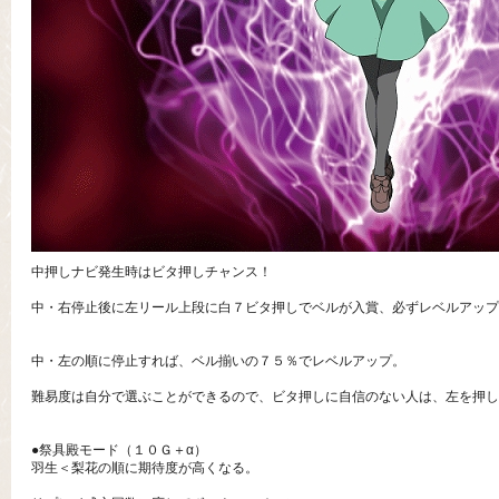
中押しナビ発生時はビタ押しチャンス！
中・右停止後に左リール上段に白７ビタ押しでベルが入賞、必ずレベルアップ
中・左の順に停止すれば、ベル揃いの７５％でレベルアップ。
難易度は自分で選ぶことができるので、ビタ押しに自信のない人は、左を押し
●祭具殿モード（１０Ｇ＋α）
羽生＜梨花の順に期待度が高くなる。