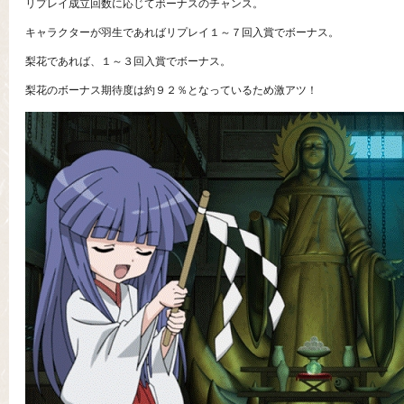
リプレイ成立回数に応じてボーナスのチャンス。
キャラクターが羽生であればリプレイ１～７回入賞でボーナス。
梨花であれば、１～３回入賞でボーナス。
梨花のボーナス期待度は約９２％となっているため激アツ！