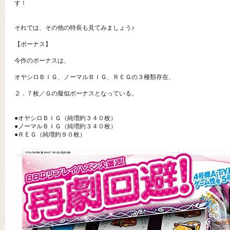
す！
それでは、その他の特長も見てみましょう♪
【ボーナス】
今作のボーナスは、
オヤシロＢＩＧ、ノーマルＢＩＧ、ＲＥＧの３種類存在、
２．７枚／Ｇの擬似ボーナスとなっている。
●オヤシロＢＩＧ（純増約３４０枚）
●ノーマルＢＩＧ（純増約３４０枚）
●ＲＥＧ（純増約９０枚）