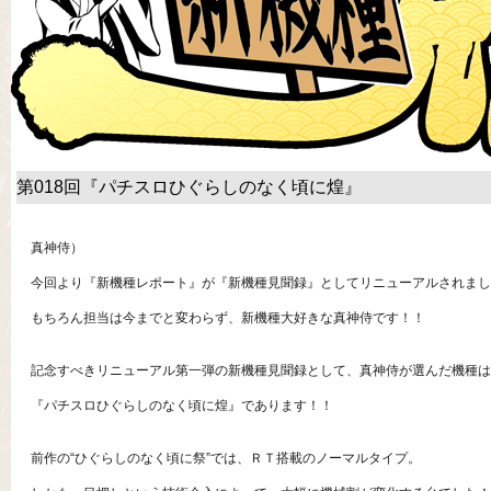
第018回『パチスロひぐらしのなく頃に煌』
真神侍）
今回より『新機種レポート』が『新機種見聞録』としてリニューアルされまし
もちろん担当は今までと変わらず、新機種大好きな真神侍です！！
記念すべきリニューアル第一弾の新機種見聞録として、真神侍が選んだ機種は
『パチスロひぐらしのなく頃に煌』であります！！
前作の“ひぐらしのなく頃に祭”では、ＲＴ搭載のノーマルタイプ。