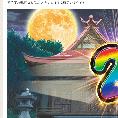
期待度の表示“２％”は、オヤシロＢＩＧ確定のようです！