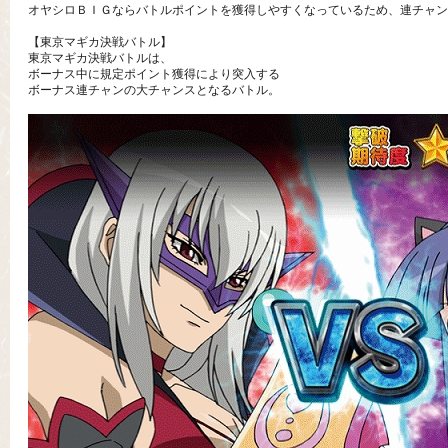
オヤシロＢＩＧならバトルポイントを獲得しやすくなっているため、連チャン
【東京マギカ決戦バトル】
東京マギカ決戦バトルは、
ボーナス中に規定ポイント獲得により突入する
ボーナス連チャンの大チャンスとなるバトル。