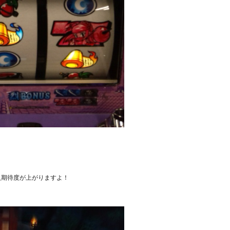
入期待度が上がりますよ！