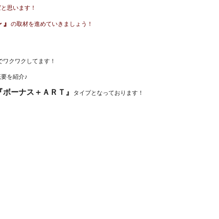
ばと思います！
～』
の取材を進めていきましょう！
でワクワクしてます！
要を紹介♪
『ボーナス＋ＡＲＴ』
タイプとなっております！