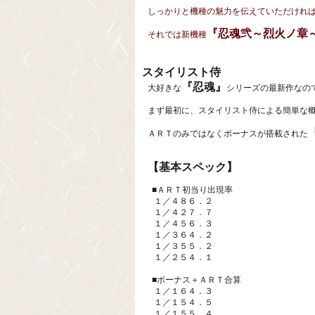
しっかりと機種の魅力を伝えていただけれ
『忍魂弐～烈火ノ章
それでは新機種
スタイリスト侍
『忍魂』
大好きな
シリーズの最新作なの
まず最初に、スタイリスト侍による簡単な概
ＡＲＴのみではなくボーナスが搭載された
【基本スペック】
■ＡＲＴ初当り出現率
１／４８６．２
１／４２７．７
１／４５６．３
１／３６４．２
１／３５５．２
１／２５４．１
■ボーナス＋ＡＲＴ合算
１／１６４．３
１／１５４．５
１／１５５．４