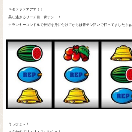
キタァァァアアア！！
美し過ぎるリーチ目、青テン！！
クランキーコンドルで技術を身に付けてからは青テン狙いで打ってましたぶぁ
うっひょ～！
まさかの『リ・リ・ス』やんっ！