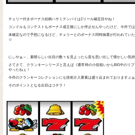
チェリー付きボーナス絵柄ハサミテンパイは2リール確定目やね！
コンドルもコンテストもボーナス成立後にしか停止せんやったけど、今作では
未確定なので予想になるけど、チェリーとのボーナス同時抽選が行われていた
☆
にぃやぁ～、素晴らしい出目の数々を見よったら昔を思い出して懐かしい気持
さてさて、クランキーシリーズと言えば《通常時の小役狙いからBIG中のリ
やったねぇ！
今作のクランキーコレクションにも技術介入要素は盛り込まれておりますぶぁ
そのポイントとなる出目はコチラ！