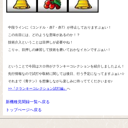
中段ラインに《コンドル・赤7・赤7》が停止しておりますぶぁい！
この出目には、どのような意味があるのか！？
技術介入ということは目押しが必要やね！
こりゃ、目押しの練習して技術を磨いておかなイカンですぶぁい！
ということで今回はスロ侍がクランキーコレクションを紹介しましたよん！
先行情報なので試打や取材に関しては後日、行う予定になってますぶぁい☆
それまで《青テン》を想像しながら楽しみに待っててくださいませ♪
>>『クランキーコレクション試打編』
へ
新機種見聞録一覧へ戻る
トップぺージへ戻る