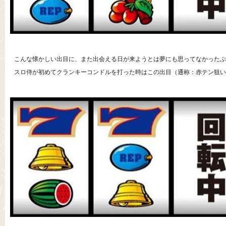
こんな懐かしい出目に、また出会える日が来ようとは夢にも思ってなかったぶ
スロ侍が初めてクランキーコンドルを打った時はこの出目（通称：赤テン狙い