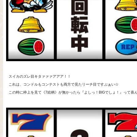
スイカのズレ目キタァァァアアア！！
これは、コンドルもコンテストも両方で見たリーチ目ですぶぁい☆
この時に枠上を見て《7絵柄》が無かったら『よしっ！BIGでしょ！』って喜ん