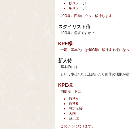
秋ステージ
冬ステージ
40G毎に四季に沿って移行します。
スタイリスト侍
40G毎に必ずですか？
KPE様
一応、基本的には40G毎に移行する様にな
新人侍
基本的には…
という事は40G以上続いたり四季の法則が
KPE様
内部モードは…
通常A
通常B
設定示唆
天国
超天国
このようになります。