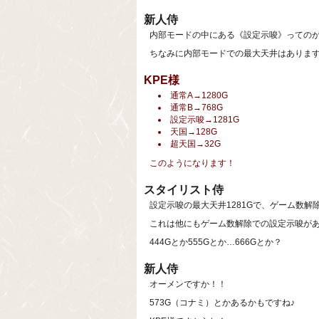
新人侍
内部モードの中にある《設定示唆》っての
ちなみに内部モードでの最大天井はありま
KPE様
通常A→1280G
通常B→768G
設定示唆→1281G
天国→128G
超天国→32G
このようになります！
スタイリスト侍
設定示唆の最大天井1281Gで、ゲーム数解
これは他にもゲーム数解除での設定示唆が
444Gとか555Gとか…666Gとか？
新人侍
オーメンですか！！
573G（コナミ）とかあるかもですね♪