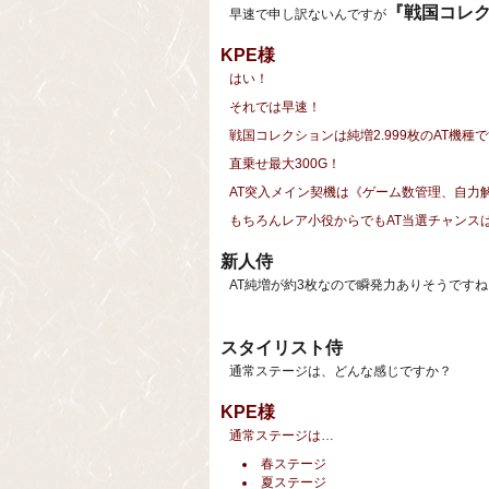
『戦国コレ
早速で申し訳ないんですが
KPE様
はい！
それでは早速！
戦国コレクションは純増2.999枚のAT機種
直乗せ最大300G！
AT突入メイン契機は《ゲーム数管理、自力
もちろんレア小役からでもAT当選チャンス
新人侍
AT純増が約3枚なので瞬発力ありそうです
スタイリスト侍
通常ステージは、どんな感じですか？
KPE様
通常ステージは…
春ステージ
夏ステージ