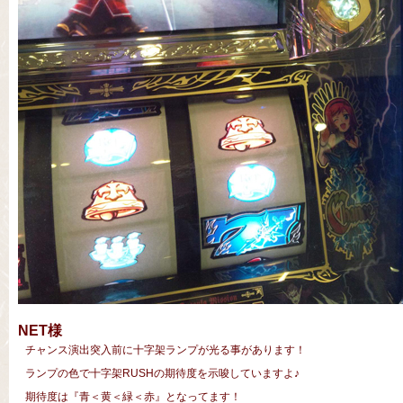
NET様
チャンス演出突入前に十字架ランプが光る事があります！
ランプの色で十字架RUSHの期待度を示唆していますよ♪
期待度は『青＜黄＜緑＜赤』となってます！