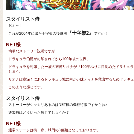
スタイリスト侍
おぉ～！
『十字架2』
これが2004年に出た十字架の後継機
ですか！
NET様
簡単なストーリー説明ですが…
ドラキュラ伯爵が封印されてから100年後の世界。
ドラキュラを封印した一族の末裔リオナが『100年ぶりに目覚めたドラキュ
しまう。
リオナは森深くにあるドラキュラ城に向かい妹ティナを救出するためドラキュ
このような感じです。
スタイリスト侍
ストーリーがシッカリあるのはNET様の機種特徴ですからね♪
通常時はどういった感じでしょうか？
NET様
通常ステージは街、森、城門の3種類となっております。