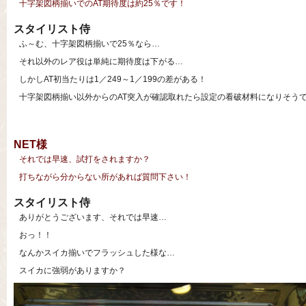
十字架図柄揃いでのAT期待度は約25％です！
スタイリスト侍
ふ～む、十字架図柄揃いで25％なら…
それ以外のレア役は単純に期待度は下がる…
しかしAT初当たりは1／249～1／199の差がある！
十字架図柄揃い以外からのAT突入が確認取れたら設定の看破材料になりそう
NET様
それでは早速、試打をされますか？
打ちながら分からない所があれば質問下さい！
スタイリスト侍
ありがとうございます、それでは早速…
おっ！！
なんかスイカ揃いでフラッシュした様な…
スイカに強弱がありますか？