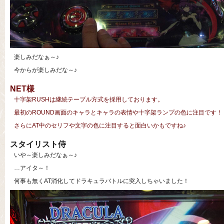
楽しみだなぁ～♪
今からが楽しみだな～♪
NET様
十字架RUSHは継続テーブル方式を採用しております。
最初のROUND画面のキャラとキャラの表情や十字架ランプの色に注目です！
さらにAT中のセリフや文字の色に注目すると面白いかもですね♪
スタイリスト侍
いや～楽しみだなぁ～♪
…アイタ～！
何事も無くAT消化してドラキュラバトルに突入しちゃいました！