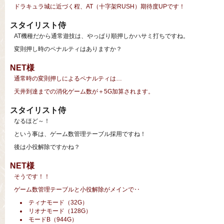
ドラキュラ城に近づく程、AT（十字架RUSH）期待度UPです！
スタイリスト侍
AT機種だから通常遊技は、やっぱり順押しかハサミ打ちですね。
変則押し時のペナルティはありますか？
NET様
通常時の変則押しによるペナルティは…
天井到達までの消化ゲーム数が＋5G加算されます。
スタイリスト侍
なるほど～！
という事は、ゲーム数管理テーブル採用ですね！
後は小役解除ですかね？
NET様
そうです！！
ゲーム数管理テーブルと小役解除がメインで‥
ティナモード（32G）
リオナモード（128G）
モードB（944G）