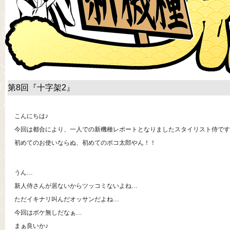
第8回『十字架2』
こんにちは♪
今回は都合により、一人での新機種レポートとなりましたスタイリスト侍です
初めてのお使いならぬ、初めてのボコ太郎やん！！
うん…
新人侍さんが居ないからツッコミないよね…
ただイキナリ叫んだオッサンだよね…
今回はボケ無しだなぁ…
まぁ良いか♪