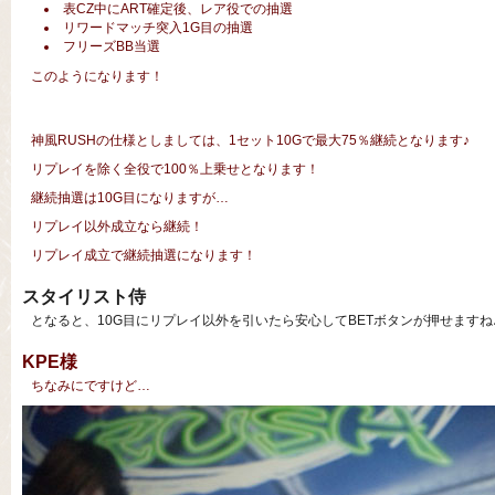
表CZ中にART確定後、レア役での抽選
リワードマッチ突入1G目の抽選
フリーズBB当選
このようになります！
神風RUSHの仕様としましては、1セット10Gで最大75％継続となります♪
リプレイを除く全役で100％上乗せとなります！
継続抽選は10G目になりますが…
リプレイ以外成立なら継続！
リプレイ成立で継続抽選になります！
スタイリスト侍
となると、10G目にリプレイ以外を引いたら安心してBETボタンが押せますね
KPE様
ちなみにですけど…