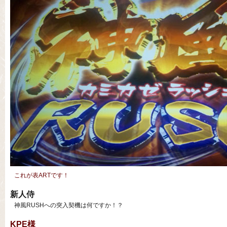
これが表ARTです！
新人侍
神風RUSHへの突入契機は何ですか！？
KPE様