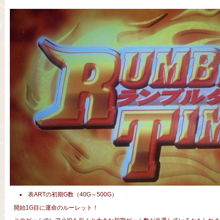
表ARTの初期G数（40G～500G）
開始1G目に運命のルーレット！