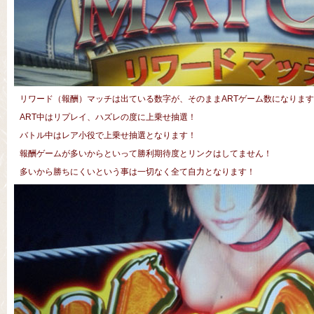
リワード（報酬）マッチは出ている数字が、そのままARTゲーム数になりま
ART中はリプレイ、ハズレの度に上乗せ抽選！
バトル中はレア小役で上乗せ抽選となります！
報酬ゲームが多いからといって勝利期待度とリンクはしてません！
多いから勝ちにくいという事は一切なく全て自力となります！