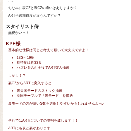
…。
ちなみに表CZと裏CZの違いはありますか？
ART当選期待度が違うんですか？
スタイリスト侍
無視かいっ！！
KPE様
基本的な仕様は同じと考えて頂いて大丈夫ですよ！
13G～19G
期待度は約33％
ハズレを含む全役でART突入抽選
しかし！？
裏CZからARTに突入すると
裏天国モードのストック抽選
次回テーブルで「裏モード」を優遇
裏モードの方が浅いG数を選択しやすいかもしれませんよっ♪
それではARTについての説明を致します！！
ARTにも表と裏があります！