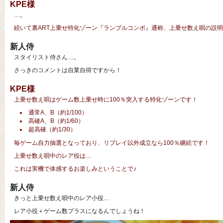
KPE様
…。
続いて裏ART上乗せ特化ゾーン『ランブルコンボ』通称、上乗せ数え唄の説
新人侍
スタイリスト侍さん…。
さっきのコメントは自業自得ですから！
KPE様
上乗せ数え唄はゲーム数上乗せ時に100％突入する特化ゾーンです！
通常A、B（約1/100）
高確A、B（約1/60）
超高確（約1/30）
毎ゲーム自力抽選となっており、リプレイ以外成立なら100％継続です！
上乗せ数え唄中のレア役は…
これは実機で体感するお楽しみということで♪
新人侍
きっと上乗せ数え唄中のレア小役…
レア小役＋ゲーム数プラスになるんでしょうね！