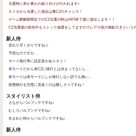
当選時に表か裏かの振り分けが行われます♪
スイカから当選した場合は裏CZのチャンス！
ゲーム数解除間近でのCZ当選の時はART終了後に放出します！！
CZ当選後の前兆中もストック抽選をしてますのでレア小役の無駄引きという
新人侍
至れり尽くせりですね☆
予想なのですが…
モード移行率に設定差がありそう！
表モードだから表CZに移行とは決まってないし…
表モードは表モードにしか移行しない訳でも無い…
状態移行を完璧に見抜くのは難しそうですね！
スタイリスト侍
さながらパルプンテですね♪
むしろパルプンテですね♪
生まれた時からパルプンテですね♪
新人侍