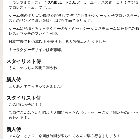
『ランブルローズ』（RUMBLE ROSES）は、ユークス製作、コナミデ
プロレスゲーム』ですね。
ゲーム機のポリゴン機能を駆使して描写されるセクシーな女子プロレスラー
ズ』のリングで戦いを繰り広げる作品であります。
ゲームに登場するキャラクターの多くがセクシーなコスチュームに身を包み独
レス』マッチのプレイも可能。
日本市場で10万本以上を売り上げる人気作品となりました。
キャラクターデザインは寿志郎。
スタイリスト侍
うん…めっちゃ説明口調やね。
新人侍
とりあえずウィキってみました♪
スタイリスト侍
この現代っ子め！！
スロ侍さんみたいな昭和の人間に言ったら《ウィッキーさんに聞いたのかいっ
言われますよ！
新人侍
そんなことより、今回は時間が限られてるんで早く行きましょう！