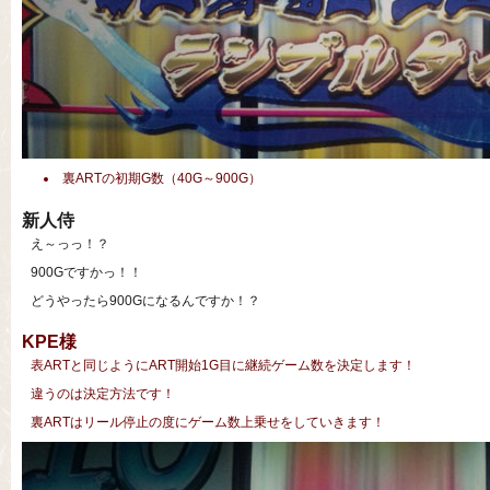
裏ARTの初期G数（40G～900G）
新人侍
え～っっ！？
900Gですかっ！！
どうやったら900Gになるんですか！？
KPE様
表ARTと同じようにART開始1G目に継続ゲーム数を決定します！
違うのは決定方法です！
裏ARTはリール停止の度にゲーム数上乗せをしていきます！