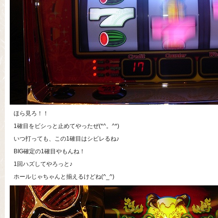
ほら見ろ！！
1確目をビシっと止めてやったぜ(*^。^*)
いつ打っても、この1確目はシビレるね♪
BIG確定の1確目やもんね！
1回ハズしてやろっと♪
ホールじゃちゃんと揃えるけどね(^_^)