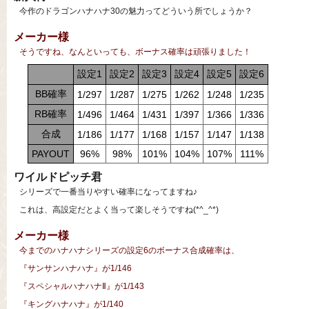
今作のドラゴンハナハナ30の魅力ってどういう所でしょうか？
メーカー様
そうですね、なんといっても、ボーナス確率は頑張りました！
設定1
設定2
設定3
設定4
設定5
設定6
BB確率
1/297
1/287
1/275
1/262
1/248
1/235
RB確率
1/496
1/464
1/431
1/397
1/366
1/336
合成
1/186
1/177
1/168
1/157
1/147
1/138
PAYOUT
96%
98%
101%
104%
107%
111%
ワイルドピッチ君
シリーズで一番当りやすい確率になってますね♪
これは、高設定だとよく当って楽しそうですね(*^_^*)
メーカー様
今までのハナハナシリーズの設定6のボーナス合成確率は、
『サンサンハナハナ』が1/146
『スペシャルハナハナⅡ』が1/143
『キングハナハナ』が1/140