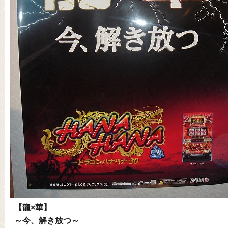
【龍×華】
～今、解き放つ～