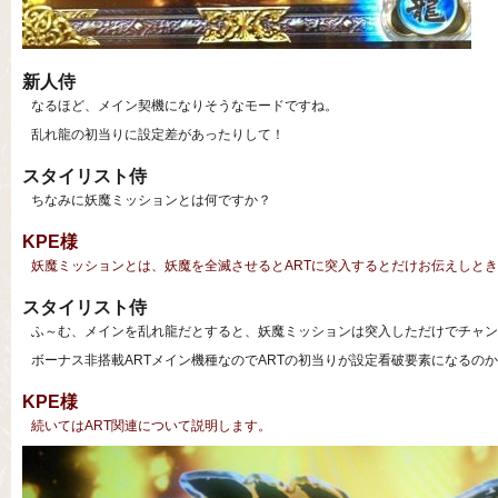
新人侍
なるほど、メイン契機になりそうなモードですね。
乱れ龍の初当りに設定差があったりして！
スタイリスト侍
ちなみに妖魔ミッションとは何ですか？
KPE様
妖魔ミッションとは、妖魔を全滅させるとARTに突入するとだけお伝えしと
スタイリスト侍
ふ～む、メインを乱れ龍だとすると、妖魔ミッションは突入しただけでチャン
ボーナス非搭載ARTメイン機種なのでARTの初当りが設定看破要素になるの
KPE様
続いてはART関連について説明します。