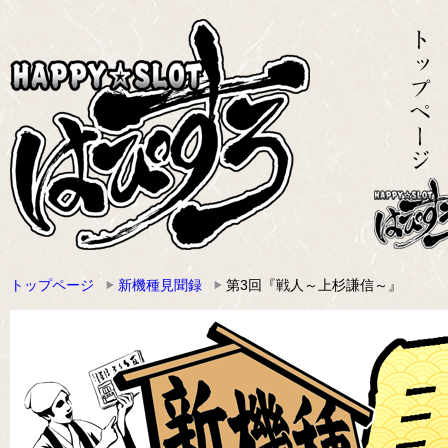
トップページ
新機種見聞録
第3回『戦人～上杉謙信～』