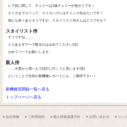
レア役に関して、チェリーは3連チェリーが強そうです！
スイカまでスベって、スイカハズレはチャンス目みたいです！
他にも色々ありそうですが、スタイリスト侍さんはどうですか？
スタイリスト侍
そうですね……。
とりあえずグーで殴るのは止めてください(泣)
せめてパーでお願いします。
新人侍
……今度から僕一人で試打に行こうと思います(笑)
ということで次回の新機種レポートにも、ご期待下さい！
新機種見聞録一覧へ戻る
トップぺージへ戻る
会社情報
ご利用規約
個人情報保護方針
お問い合わせ
リン