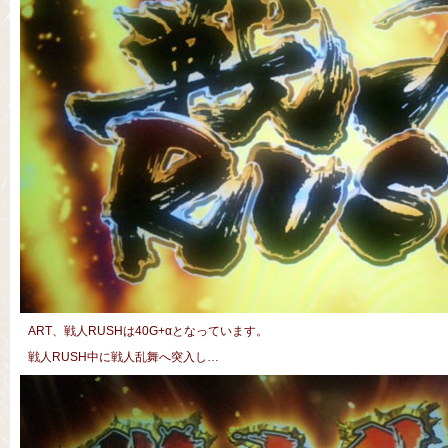
ART、戦人RUSHは40G+αとなっています。
戦人RUSH中に戦人乱舞へ突入し…