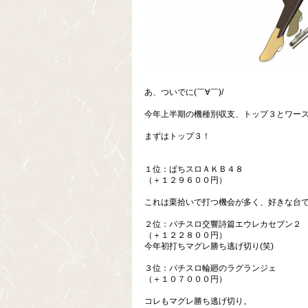
あ、ついでに(￣∀￣)/
今年上半期の機種別収支、トップ３とワー
まずはトップ３！
１位：ぱちスロＡＫＢ４８
（＋１２９６００円）
これは栗拾いで打つ機会が多く、好きな台
２位：パチスロ交響詩篇エウレカセブン２
（＋１２２８００円）
今年初打ちマグレ勝ち逃げ切り(笑)
３位：パチスロ輪廻のラグランジェ
（＋１０７０００円）
コレもマグレ勝ち逃げ切り。