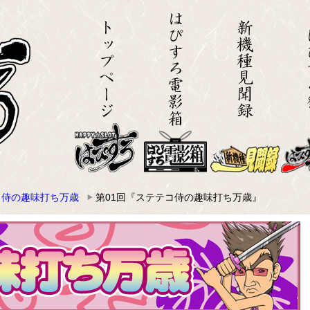
コ侍の趣味打ち万歳
第01回『ステテコ侍の趣味打ち万歳』