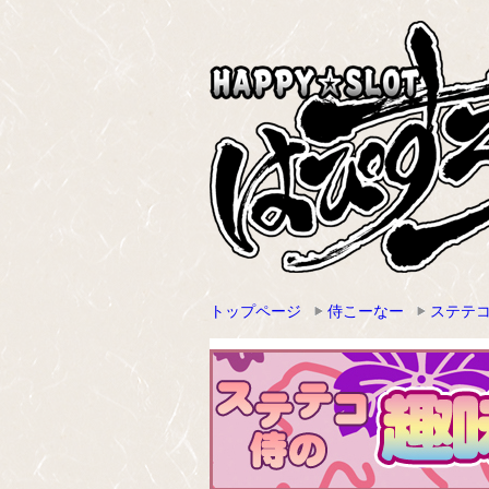
トップページ
侍こーなー
ステテ