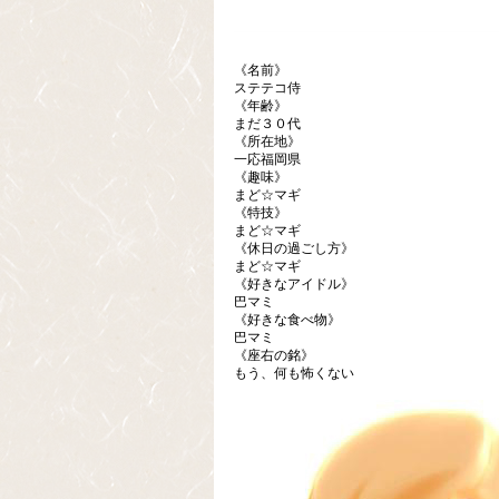
《名前》
ステテコ侍
《年齢》
まだ３０代
《所在地》
一応福岡県
《趣味》
まど☆マギ
《特技》
まど☆マギ
《休日の過ごし方》
まど☆マギ
《好きなアイドル》
巴マミ
《好きな食べ物》
巴マミ
《座右の銘》
もう、何も怖くない