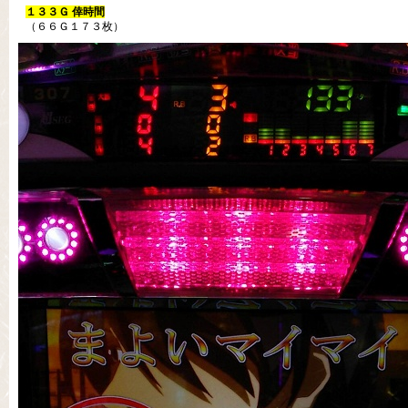
１３３Ｇ 倖時間
（６６Ｇ１７３枚）