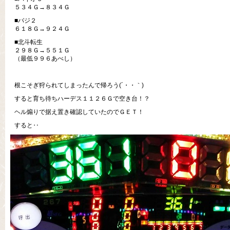
５３４Ｇ→８３４Ｇ
■バジ２
６１８Ｇ→９２４Ｇ
■北斗転生
２９８Ｇ→５５１Ｇ
（最低９９６あべし）
根こそぎ狩られてしまったんで帰ろう(´・・｀)
すると育ち待ちハーデス１１２６Ｇで空き台！？
ヘル煽りで据え置き確認していたのでＧＥＴ！
すると‥