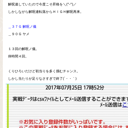
解呪連していたので今度こそ昇格を＼(^-^)／
しかしながら解呪連転落からＨＩＧＨ解呪再来。
＿３７Ｇ 解呪ノ儀
＿９０Ｇ ヤメ
１３回の解呪ノ儀。
倖時間４回。
くりひろいだけど初当りを多く掴むチャンス。
しかし当たりが足りなさすぎで終了(´・・｀)