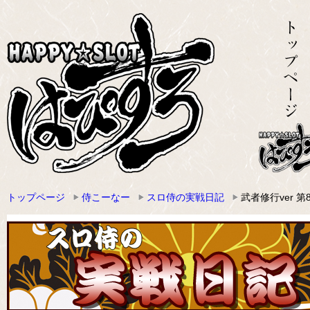
トップページ
侍こーなー
スロ侍の実戦日記
武者修行ver 