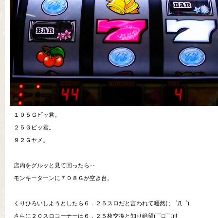
１０５Ｇビッ君。
２５Ｇビッ君。
９２Ｇヤメ。
店内をグルッと見て回ったら‥
モンキーターンに７０８Ｇが空き台。
くりひろいしようとしたら６．２５スロだと言われて唖然( ; ゜Д゜)
さらに２０スロコーナーは６．２５枚交換と知り絶望(￣□￣;)!!