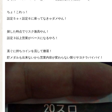
ちょ！これっ！
設定５ｏｒ設定６に座ってなきゃダメやん！
探した時点でリスク激高やん！
設定３以上営業がベースになるやろ！
直ぐに持ちコインを流して撤退！
貯メダルも出来ないから営業内容が変わらない限りサヨナラバイバイ！