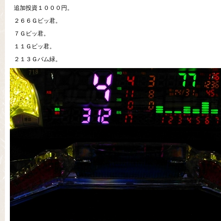
追加投資１０００円。
２６６Ｇビッ君。
７Ｇビッ君。
１１Ｇビッ君。
２１３Ｇバム緑。