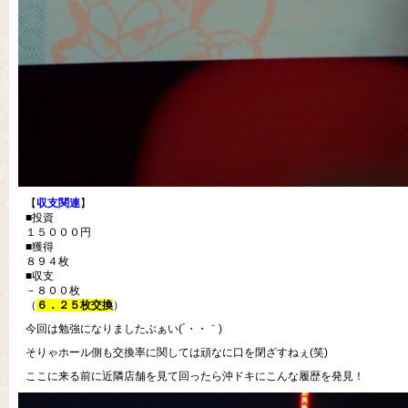
【
収支関連
】
■投資
１５０００円
■獲得
８９４枚
■収支
－８００枚
（
６．２５枚交換
）
今回は勉強になりましたぶぁい(´・・｀)
そりゃホール側も交換率に関しては頑なに口を閉ざすねぇ(笑)
ここに来る前に近隣店舗を見て回ったら沖ドキにこんな履歴を発見！