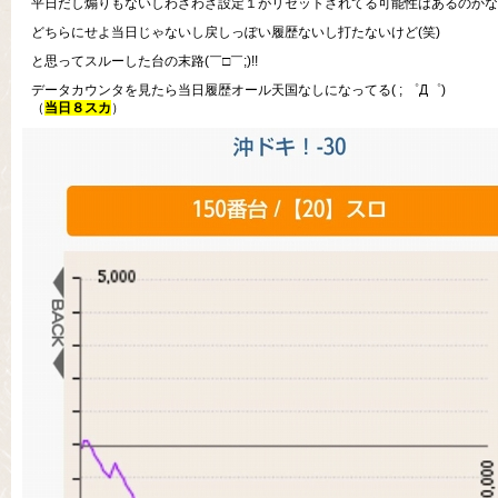
平日だし煽りもないしわざわざ設定１がリセットされてる可能性はあるのかなぁ
どちらにせよ当日じゃないし戻しっぽい履歴ないし打たないけど(笑)
と思ってスルーした台の末路(￣□￣;)!!
データカウンタを見たら当日履歴オール天国なしになってる( ; ゜Д゜)
（
当日８スカ
）