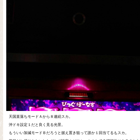
天国直落ちモードＡから８連続スカ。
沖ドキ設定１だと良く見る光景。
もういい加減モードＢだろうと据え置き狙って誰か１回当てるもスカ。