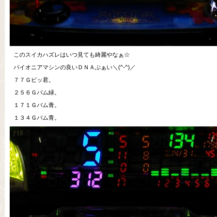
このスイカハズレはいつ見ても綺麗やなぁ☆
パイオニアマシンの良いＤＮＡぶぁい＼(^-^)／
７７Ｇビッ君。
２５６Ｇバム緑。
１７１Ｇバム青。
１３４Ｇバム青。