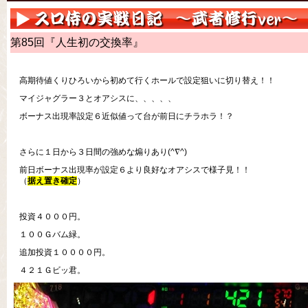
第85回『人生初の交換率』
高期待値くりひろいから初めて行くホールで設定狙いに切り替え！！
マイジャグラー３とオアシスに、、、、、
ボーナス出現率設定６近似値って台が前日にチラホラ！？
さらに１日から３日間の強めな煽りあり(^∇^)
前日ボーナス出現率が設定６より良好なオアシスで様子見！！
（
据え置き確定
）
投資４０００円。
１００Ｇバム緑。
追加投資１００００円。
４２１Ｇビッ君。