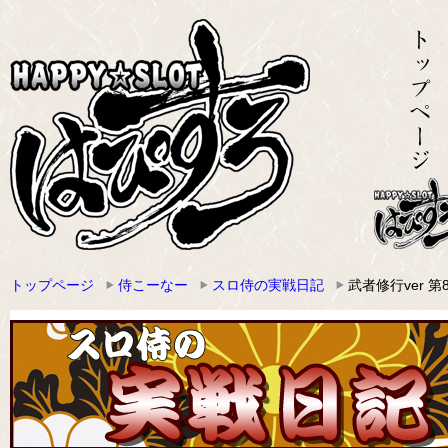
トップページ
侍こーなー
スロ侍の実戦日記
武者修行ver 