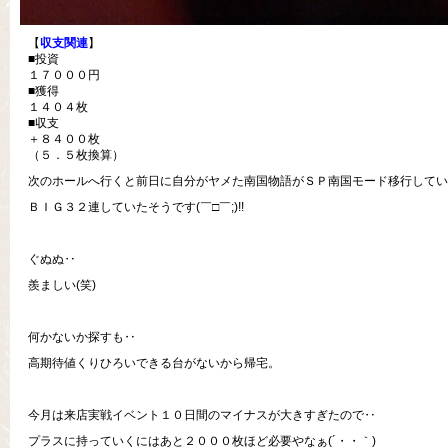
【
収支関連
】
■投資
１７０００円
■獲得
１４０４枚
■収支
＋８４００枚
（５．５枚換算）
次のホールへ行くと前日に自分がヤメた南国物語がＳＰ南国モード移行してい
ＢＩＧ３２連していたそうです(￣□￣;)!!
ぐぬぬ‥
羨ましい(笑)
何かないか探すも‥
高期待値くりひろいできる台がないから帰宅。
今月は来店実戦イベント１０日間のマイナスが大きすぎたので‥
プラスに持っていくにはあと２０００枚ほど必要やなぁ(´・・｀)