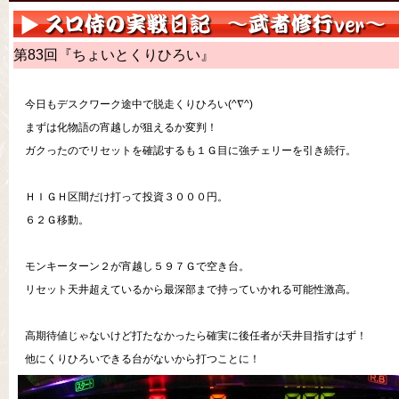
第83回『ちょいとくりひろい』
今日もデスクワーク途中で脱走くりひろい(^∇^)
まずは化物語の宵越しが狙えるか変判！
ガクったのでリセットを確認するも１Ｇ目に強チェリーを引き続行。
ＨＩＧＨ区間だけ打って投資３０００円。
６２Ｇ移動。
モンキーターン２が宵越し５９７Ｇで空き台。
リセット天井超えているから最深部まで持っていかれる可能性激高。
高期待値じゃないけど打たなかったら確実に後任者が天井目指すはず！
他にくりひろいできる台がないから打つことに！