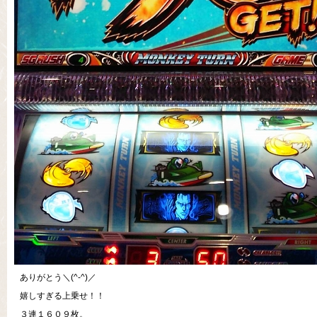
ありがとう＼(^-^)／
嬉しすぎる上乗せ！！
３連１６０９枚。