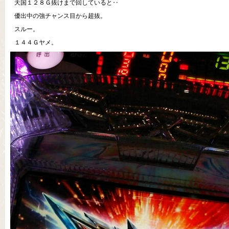
天国１２８Ｇ抜けまで回していると‥
優出中の強チャンス目から超抜。
スルー。
１４４Ｇヤメ。