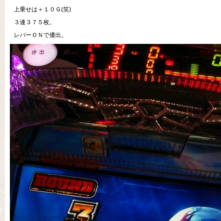
上乗せは＋１０Ｇ(笑)
３連３７５枚。
レバーＯＮで優出。