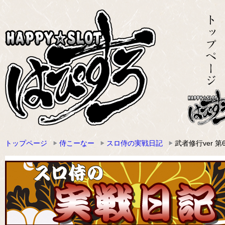
トップページ
侍こーなー
スロ侍の実戦日記
武者修行ver 