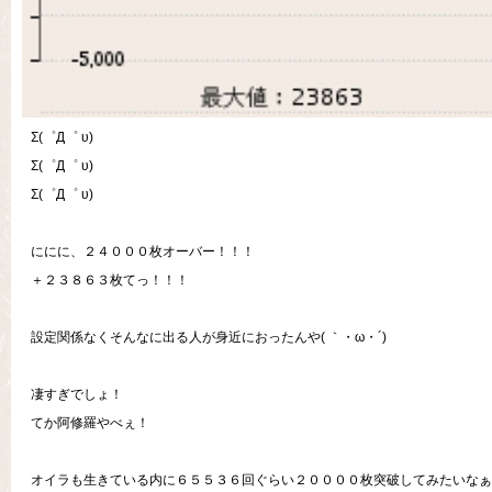
Σ(゜Д゜ υ)
Σ(゜Д゜ υ)
Σ(゜Д゜ υ)
ににに、２４０００枚オーバー！！！
＋２３８６３枚てっ！！！
設定関係なくそんなに出る人が身近におったんや( ｀・ω・´)
凄すぎでしょ！
てか阿修羅やべぇ！
オイラも生きている内に６５５３６回ぐらい２００００枚突破してみたいなぁ(