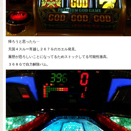
帰ろうと思ったら‥
天国４スルー宵越し２６７Ｇのカエル発見。
履歴が恐ろしいことになってるためストックしてる可能性激高。
３６８Ｇで自力解除バム。