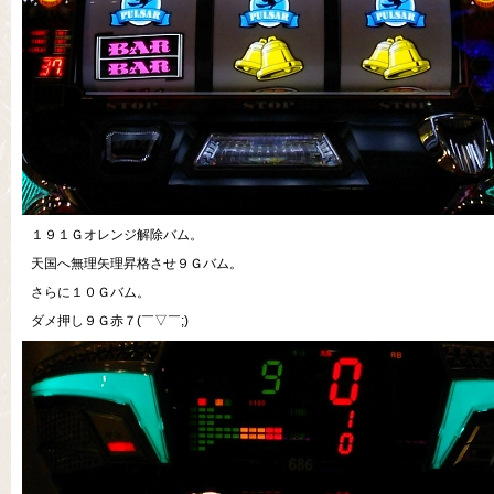
１９１Ｇオレンジ解除バム。
天国へ無理矢理昇格させ９Ｇバム。
さらに１０Ｇバム。
ダメ押し９Ｇ赤７(￣▽￣;)