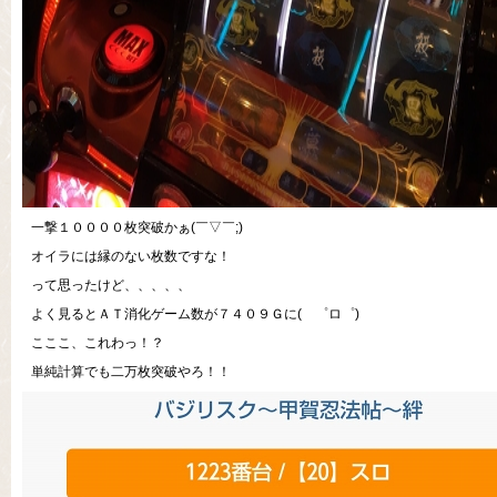
一撃１００００枚突破かぁ(￣▽￣;)
オイラには縁のない枚数ですな！
って思ったけど、、、、、
よく見るとＡＴ消化ゲーム数が７４０９Ｇに( ゜ロ゜)
こここ、これわっ！？
単純計算でも二万枚突破やろ！！