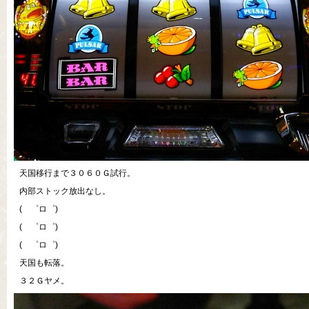
天国移行まで３０６０Ｇ試行。
内部ストック放出なし。
( ゜ロ゜)
( ゜ロ゜)
( ゜ロ゜)
天国も転落。
３２Ｇヤメ。