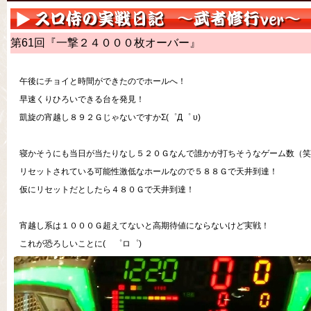
第61回『一撃２４０００枚オーバー』
午後にチョイと時間ができたのでホールへ！
早速くりひろいできる台を発見！
凱旋の宵越し８９２ＧじゃないですかΣ(゜Д゜ υ)
寝かそうにも当日が当たりなし５２０Ｇなんで誰かが打ちそうなゲーム数（笑
リセットされている可能性激低なホールなので５８８Ｇで天井到達！
仮にリセットだとしたら４８０Ｇで天井到達！
宵越し系は１０００Ｇ超えてないと高期待値にならないけど実戦！
これが恐ろしいことに( ゜ロ゜)