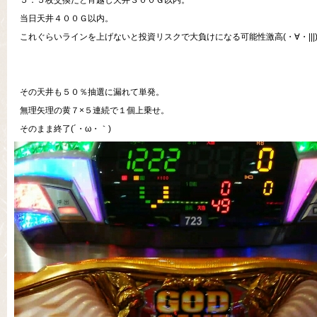
５．５枚交換だと宵越し天井３００Ｇ以内。
当日天井４００Ｇ以内。
これぐらいラインを上げないと投資リスクで大負けになる可能性激高(・∀・|||
その天井も５０％抽選に漏れて単発。
無理矢理の黄７×５連続で１個上乗せ。
そのまま終了(´・ω・｀)