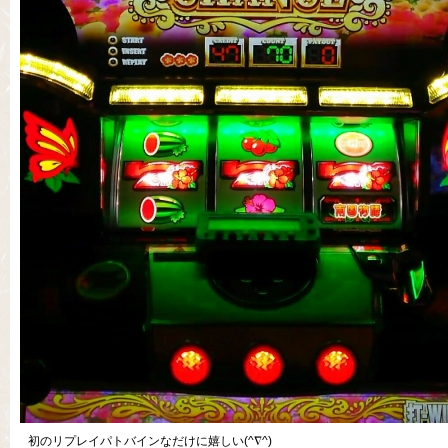
初のリプレイパトバインなだけに嬉しい(^∇^)