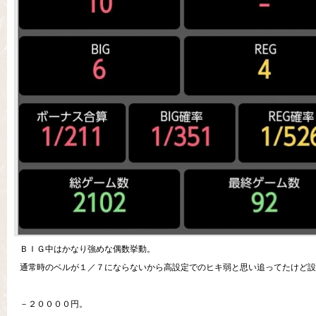
ＢＩＧ中はかなり強めな偶数挙動。
通常時のベルが１／７にならないから高設定でのヒキ弱と思い追ってたけど設
－２００００円。