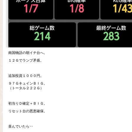
南国物語の朝イチ台へ。
１２Ｇでランプ矛盾。
追加投資１０００円。
９７ＧキュインＢＩＧ。
（トータル２２２Ｇ）
初当りＤ確定＋ＢＩＧ。
リセット台の恩恵確保。
喜んでいたら‥