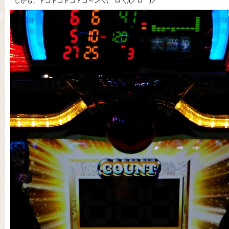
しかも、ドコドコドコドコ～ン＼(゜ロ＼)(／ロ゜)／