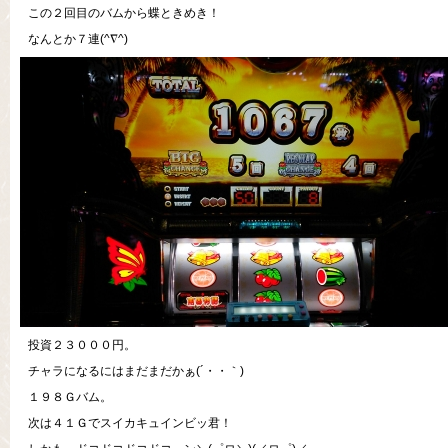
この２回目のバムから蝶ときめき！
なんとか７連(^∇^)
投資２３０００円。
チャラになるにはまだまだかぁ(´・・｀)
１９８Ｇバム。
次は４１Ｇでスイカキュインビッ君！