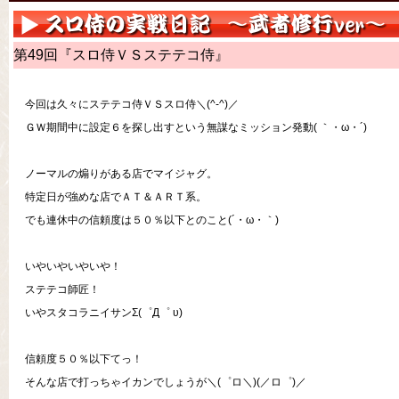
第49回『スロ侍ＶＳステテコ侍』
今回は久々にステテコ侍ＶＳスロ侍＼(^-^)／
ＧＷ期間中に設定６を探し出すという無謀なミッション発動( ｀・ω・´)
ノーマルの煽りがある店でマイジャグ。
特定日が強めな店でＡＴ＆ＡＲＴ系。
でも連休中の信頼度は５０％以下とのこと(´・ω・｀)
いやいやいやいや！
ステテコ師匠！
いやスタコラニイサンΣ(゜Д゜ υ)
信頼度５０％以下てっ！
そんな店で打っちゃイカンでしょうが＼(゜ロ＼)(／ロ゜)／