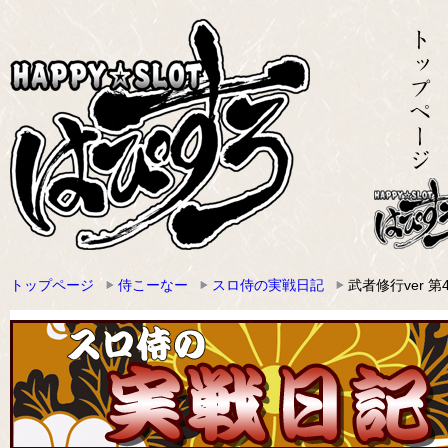
トップページ
侍こーなー
スロ侍の実戦日記
武者修行ver 