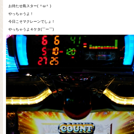
お待たせ島スター( ＾ω＾ )
やっちゃうよ！
今日こそマクレーンでしょ！
やっちゃうよ４ケタ(￣ー￣)