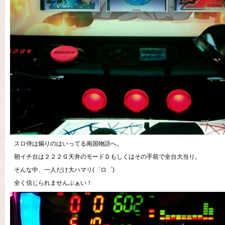
スロ侍は煽りのはいってる南国物語へ。
朝イチ台は２２２Ｇ天井のモードＤもしくはその手前で全台大当り。
そんな中、一人だけ大ハマリ(゜ロ゜)
全く信じられませんぶぁい！