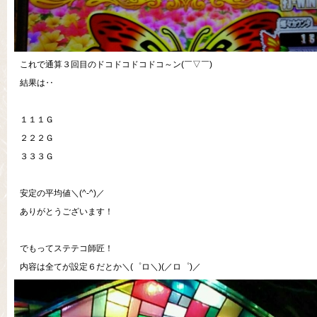
これで通算３回目のドコドコドコドコ～ン(￣▽￣)
結果は‥
１１１Ｇ
２２２Ｇ
３３３Ｇ
安定の平均値＼(^-^)／
ありがとうございます！
でもってステテコ師匠！
内容は全てが設定６だとか＼(゜ロ＼)(／ロ゜)／