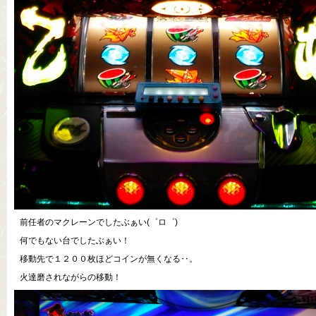
前任者のマクレーンでしたぶぁい(゜ロ゜)
何でもない台でしたぶぁい！
移動先で１２００枚ほどコインが無くなる‥。
火達磨されながらの移動！