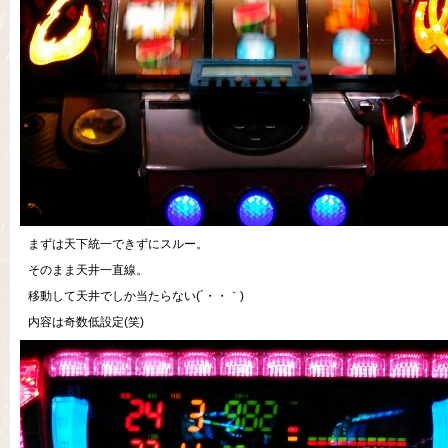
まずは天下統一できずにスルー。
そのまま天井一直線。
移動して天井でしか当たらない(´・・｀)
内容は奇数低設定(笑)