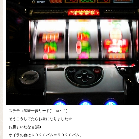
ステテコ師匠一歩リード(´・ω・｀)
そうこうしてたらお昼になりました☆
お腹すいたなぁ(笑)
オイラの台は６０２Ｇバム⇒５０２Ｇバム。