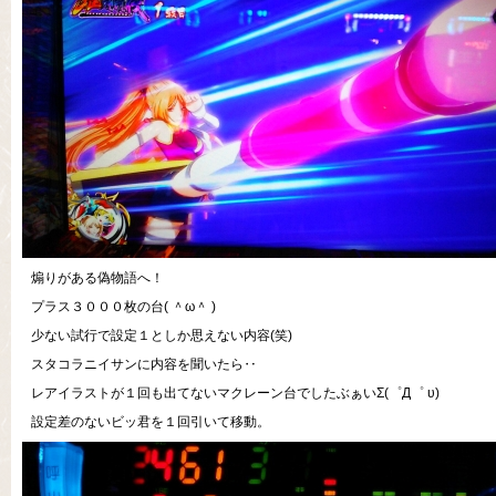
煽りがある偽物語へ！
プラス３０００枚の台( ＾ω＾ )
少ない試行で設定１としか思えない内容(笑)
スタコラニイサンに内容を聞いたら‥
レアイラストが１回も出てないマクレーン台でしたぶぁいΣ(゜Д゜ υ)
設定差のないビッ君を１回引いて移動。