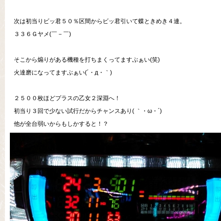
次は初当りビッ君５０％区間からビッ君引いて蝶ときめき４連。
３３６Ｇヤメ(￣－￣)
そこから煽りがある機種を打ちまくってますぶぁい(笑)
火達磨になってますぶぁい(´・д・｀)
２５００枚ほどプラスの乙女２深淵へ！
初当り３回で少ない試行だからチャンスあり( ｀・ω・´)
他が全台弱いからもしかすると！？