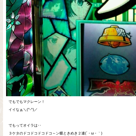
でもでもマクレーン！
イイなぁ＼(^-^)／
でもってオイラは‥
３ケタのドコドコドコドコ～ン蝶ときめき２連(´・ω・｀)