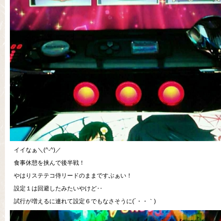
イイなぁ＼(^-^)／
食事休憩を挟んで後半戦！
やはりステテコ侍リードのままですぶぁい！
設定１は回避したみたいやけど‥
試行が増えるに連れて設定６でもなさそうに(´・・｀)