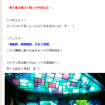
『
夜の宴を賭けた戦いが今始まる‥
』
じゃねぇよっ！
カッコつけて言いよったけど大丈夫かいな(´・∀・｀ )
ってことで‥
『
偽物語、南国物語、乙女２深淵
』
この３機種に煽りがあるホールで実戦決定！
ステテコ侍は煽りのはいってる偽物語へ！
早くも設定１否定( ゜Д゜)