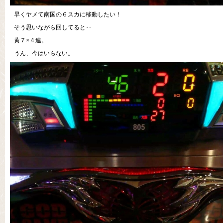
早くヤメて南国の６スカに移動したい！
そう思いながら回してると‥
黄７×４連。
うん、今はいらない。