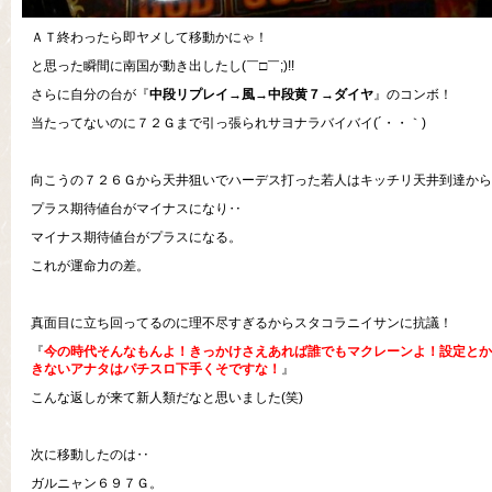
ＡＴ終わったら即ヤメして移動かにゃ！
と思った瞬間に南国が動き出したし(￣□￣;)!!
さらに自分の台が『
中段リプレイ→風→中段黄７→ダイヤ
』のコンボ！
当たってないのに７２Ｇまで引っ張られサヨナラバイバイ(´・・｀)
向こうの７２６Ｇから天井狙いでハーデス打った若人はキッチリ天井到達からの
プラス期待値台がマイナスになり‥
マイナス期待値台がプラスになる。
これが運命力の差。
真面目に立ち回ってるのに理不尽すぎるからスタコラニイサンに抗議！
『
今の時代そんなもんよ！きっかけさえあれば誰でもマクレーンよ！設定とか
きないアナタはパチスロ下手くそですな！
』
こんな返しが来て新人類だなと思いました(笑)
次に移動したのは‥
ガルニャン６９７Ｇ。