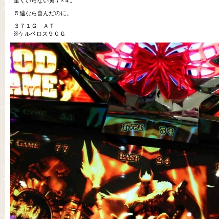
全くいらない黄７×４。
５連なら喜んだのに。
３７１Ｇ ＡＴ
※ケルベロス９０Ｇ