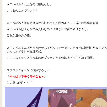
ＡＴレベル３以上なのに継続なし。
いつものことでヤンス！
向こうの若人は５２９Ｇから打ち出し初回ガルチャレ成功の戦車道５連。
ＡＴレベルは１とか２みたいなのに作戦とレア役でキメまくり。
これが運命力の差。
ＡＴレベル３以上だろうがサバイバルウォーでアンチョビに勝利したＡＴレベ
ナルのオイラじゃ丸腰同然。
ここにストックと言う名のオプションが５個以上あって初めて同等。
スタコラニイサンに抗議すると‥
『
やっぱり下手くそやなぁｗ
』
との返しが(´・・｀)