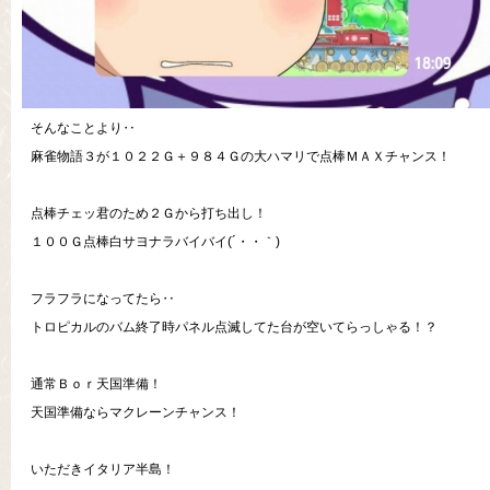
そんなことより‥
麻雀物語３が１０２２Ｇ＋９８４Ｇの大ハマリで点棒ＭＡＸチャンス！
点棒チェッ君のため２Ｇから打ち出し！
１００Ｇ点棒白サヨナラバイバイ(´・・｀)
フラフラになってたら‥
トロピカルのバム終了時パネル点滅してた台が空いてらっしゃる！？
通常Ｂｏｒ天国準備！
天国準備ならマクレーンチャンス！
いただきイタリア半島！