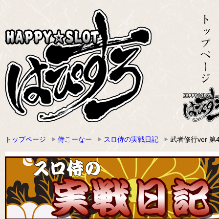
トップページ
侍こーなー
スロ侍の実戦日記
武者修行ver 