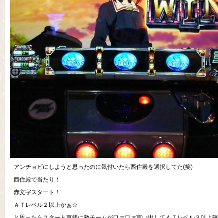
アンチョビにしようと思ったのに気付いたら西住殿を選択してた(笑)
西住殿で当たり！
赤文字スタート！
ＡＴレベル２以上かぁ☆
と思ったらスタート直後に敵チームがワァワァ言い出してＡＴレベル３以上確定(￣