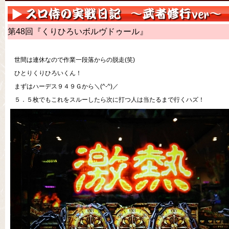
第48回『くりひろいボルヴドゥール』
世間は連休なので作業一段落からの脱走(笑)
ひとりくりひろいくん！
まずはハーデス９４９Ｇから＼(^-^)／
５．５枚でもこれをスルーしたら次に打つ人は当たるまで行くハズ！