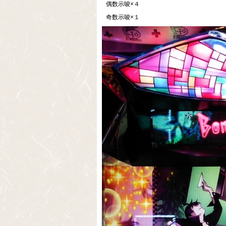
偶数示唆×４
奇数示唆×１