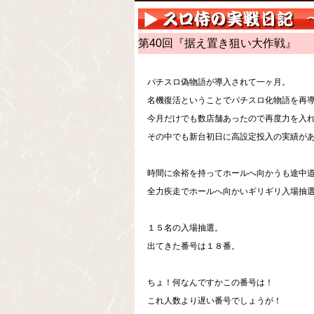
第40回『据え置き狙い大作戦』
パチスロ偽物語が導入されて一ヶ月。
名機復活ということでパチスロ化物語を再
今月だけでも数店舗あったので再度力を入
その中でも新台初日に高設定投入の実績が
時間に余裕を持ってホールへ向かうも途中
全力疾走でホールへ向かいギリギリ入場抽
１５名の入場抽選。
出てきた番号は１８番。
ちょ！何なんですかこの番号は！
これ人数より遅い番号でしょうが！