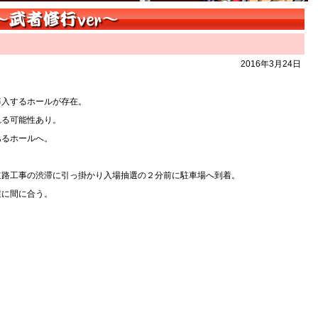
2016年3月24日
導入するホールが存在。
れる可能性あり。
あるホールへ。
道路工事の渋滞に引っ掛かり入場抽選の２分前に駐車場へ到着。
選に間に合う。