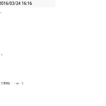
見。
た！
実戦( ｀・ω・´)