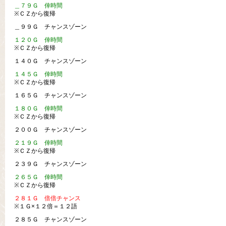
＿７９Ｇ 倖時間
※ＣＺから復帰
＿９９Ｇ チャンスゾーン
１２０Ｇ 倖時間
※ＣＺから復帰
１４０Ｇ チャンスゾーン
１４５Ｇ 倖時間
※ＣＺから復帰
１６５Ｇ チャンスゾーン
１８０Ｇ 倖時間
※ＣＺから復帰
２００Ｇ チャンスゾーン
２１９Ｇ 倖時間
※ＣＺから復帰
２３９Ｇ チャンスゾーン
２６５Ｇ 倖時間
※ＣＺから復帰
２８１Ｇ 倍倍チャンス
※１Ｇ×１２倍＝１２語
２８５Ｇ チャンスゾーン