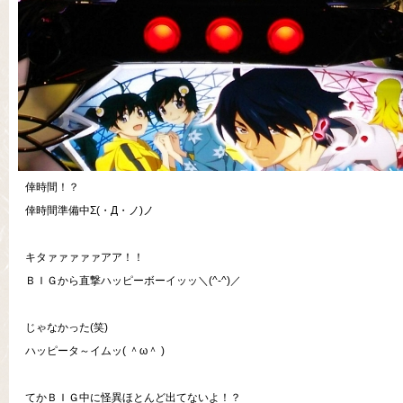
倖時間！？
倖時間準備中Σ(・Д・ノ)ノ
キタァァァァァアア！！
ＢＩＧから直撃ハッピーボーイッッ＼(^-^)／
じゃなかった(笑)
ハッピータ～イムッ( ＾ω＾ )
てかＢＩＧ中に怪異ほとんど出てないよ！？