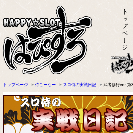
トップページ
侍こーなー
スロ侍の実戦日記
武者修行ver 