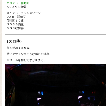
２９２Ｇ 倖時間
※ＣＺから復帰
３１２Ｇ チャンスゾーン
▽ＡＲＴ詳細▽
倖時間１０連
３３３Ｇ消化
５３０枚獲得
（スロ侍）
打ち始め１８０Ｇ。
特にアツくなさそうな感じの演出。
左リールを押して手が止まる。