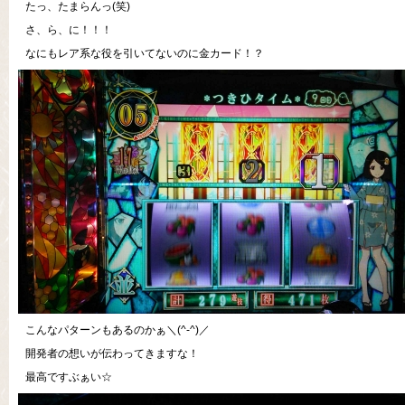
たっ、たまらんっ(笑)
さ、ら、に！！！
なにもレア系な役を引いてないのに金カード！？
こんなパターンもあるのかぁ＼(^-^)／
開発者の想いが伝わってきますな！
最高ですぶぁい☆