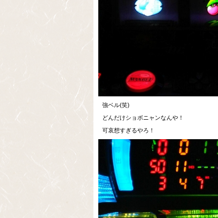
強ベル(笑)
どんだけショボニャンなんや！
可哀想すぎるやろ！