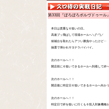
第33回『ぼろぼろボルヴドゥール
本日は貴重な６狙いの日。
高速ブッ飛ばして現場ホールへ＼(^-^)／
候補台を取れたらアツい勝負やったけど‥
抽選で弾かれサヨナラバイバイ。
次のホールへ！！
開店前に６狙いできるホールへ到着して絆
次のホールへ！！
開店後に特定日６狙いできるホールへ向か
次のホールへ！！
特定日で絆を狙いに行くも６投入対象機種