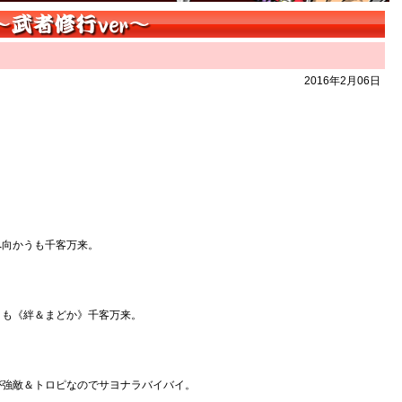
』
2016年2月06日
へ向かうも千客万来。
うも《絆＆まどか》千客万来。
が強敵＆トロピなのでサヨナラバイバイ。