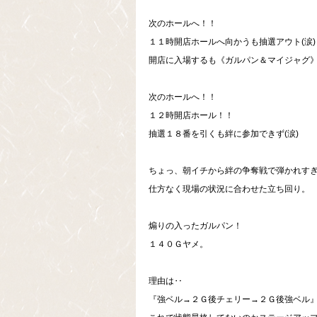
次のホールへ！！
１１時開店ホールへ向かうも抽選アウト(涙)
開店に入場するも《ガルパン＆マイジャグ
次のホールへ！！
１２時開店ホール！！
抽選１８番を引くも絆に参加できず(涙)
ちょっ、朝イチから絆の争奪戦で弾かれすぎでし
仕方なく現場の状況に合わせた立ち回り。
煽りの入ったガルパン！
１４０Ｇヤメ。
理由は‥
『強ベル→２Ｇ後チェリー→２Ｇ後強ベル