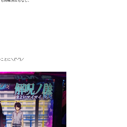
プも高確演出もなし。
。
に＼(^-^)／