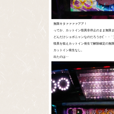
無限キタァァァァアア！
ってか、カットイン怪異非停止のまま無限ま
どんだけショボニャンなのだろうか(´・・｀
怪異を狙えカットイン発生で解除確定の無
カットイン発生なし。
出たのは‥