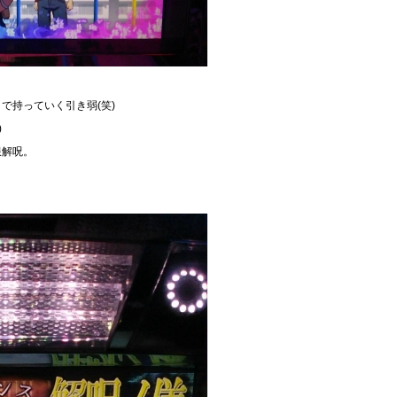
で持っていく引き弱(笑)
)
限解呪。