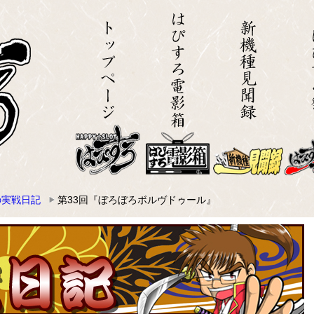
の実戦日記
第33回『ぼろぼろボルヴドゥール』