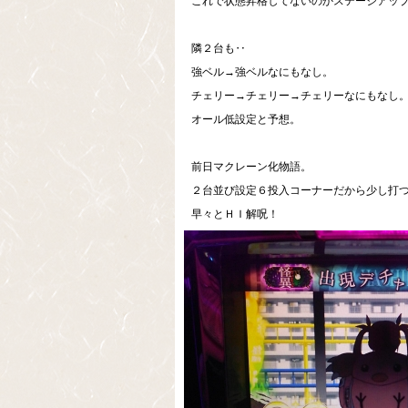
これで状態昇格してないのかステージアッ
隣２台も‥
強ベル→強ベルなにもなし。
チェリー→チェリー→チェリーなにもなし
オール低設定と予想。
前日マクレーン化物語。
２台並び設定６投入コーナーだから少し打つこと
早々とＨＩ解呪！