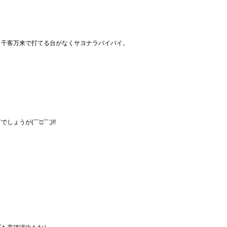
》千客万来で打てる台がなくサヨナラバイバイ。
ょうが(￣□￣;)!!
』