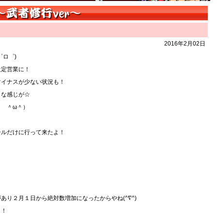
2016年2月02日
ロ゜)
設定営業に！
マイナスが少ない状況も！
うな感じが☆
 ＾ω＾）
ールだけに行って来たよ！
り２月１日から絶対数増加になったからやね(^∇^)
う！