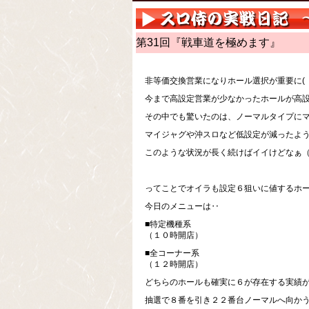
第31回『戦車道を極めます』
非等価交換営業になりホール選択が重要に(゜
今まで高設定営業が少なかったホールが高
その中でも驚いたのは、ノーマルタイプに
マイジャグや沖スロなど低設定が減ったよ
このような状況が長く続けばイイけどなぁ（
ってことでオイラも設定６狙いに値するホ
今日のメニューは‥
■特定機種系
（１０時開店）
■全コーナー系
（１２時開店）
どちらのホールも確実に６が存在する実績があ
抽選で８番を引き２２番台ノーマルへ向か