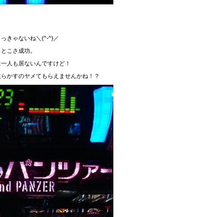
きゃないね＼(^-^)／
っとこさ成功。
は一人も居ないんですけど！
散らかすのヤメてもらえませんかね！？