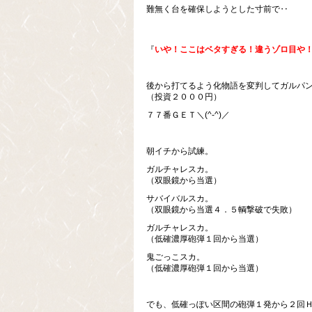
難無く台を確保しようとした寸前で‥
『
いや！ここはベタすぎる！違うゾロ目や
後から打てるよう化物語を変判してガルパ
（投資２０００円）
７７番ＧＥＴ＼(^-^)／
朝イチから試練。
ガルチャレスカ。
（双眼鏡から当選）
サバイバルスカ。
（双眼鏡から当選４．５輌撃破で失敗）
ガルチャレスカ。
（低確濃厚砲弾１回から当選）
鬼ごっこスカ。
（低確濃厚砲弾１回から当選）
でも、低確っぽい区間の砲弾１発から２回Ｈ