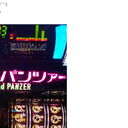
￣;)
)