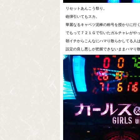
リセットあんこう祭り。
砲弾引いてもスカ。
華麗なるキャベツ泥棒の称号を授かりに行くっ
でもって７２１Ｇで引いたガルチャレがや
朝イチからこんなにハマり散らかしてる人
設定の良し悪しが把握できないままハマり