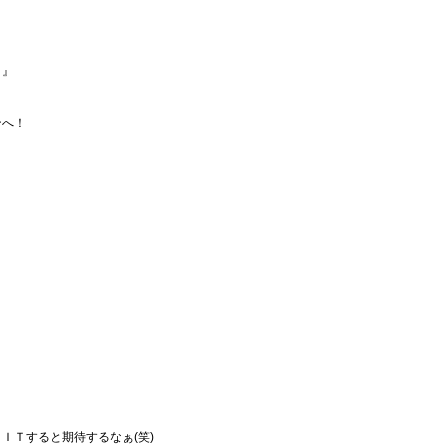
！
』
ンへ！
ＩＴすると期待するなぁ(笑)