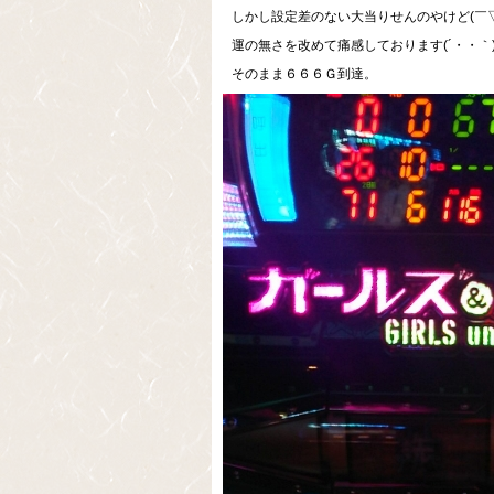
しかし設定差のない大当りせんのやけど(￣▽
運の無さを改めて痛感しております(´・・｀
そのまま６６６Ｇ到達。