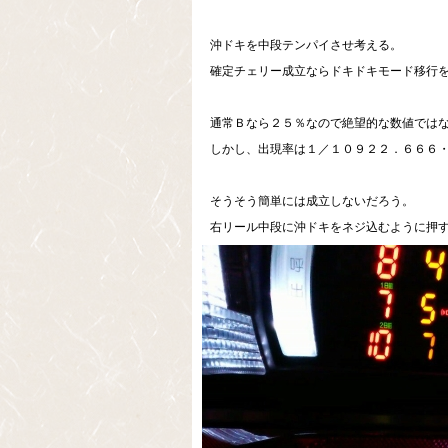
沖ドキを中段テンパイさせ考える。
確定チェリー成立ならドキドキモード移行
通常Ｂなら２５％なので絶望的な数値では
しかし、出現率は１／１０９２２．６６６
そうそう簡単には成立しないだろう。
右リール中段に沖ドキをネジ込むように押