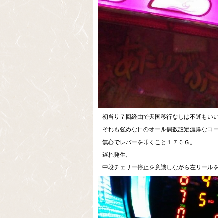
初当り７回経由で天国移行なしは不運もい
それも強めな日のオール偶数設定濃厚なコ
無心でレバーを叩くこと１７０Ｇ。
遅れ発生。
中段チェリー停止を意識しながら左リール