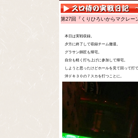
第27回『くりひろいからマクレー
本日は実戦収録。
夕方に終了して収録チーム撤退。
グラサン師匠も帰宅。
自分も軽く打ち上げに参加して帰宅。
しようと思ったけどホールを見て回って打
沖ドキ３０の７スカを打つことに。