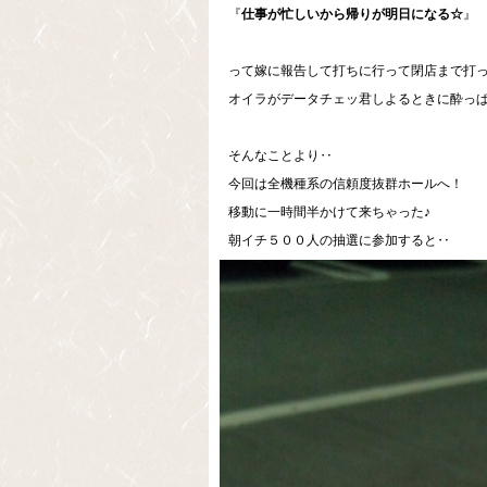
『
仕事が忙しいから帰りが明日になる☆
』
って嫁に報告して打ちに行って閉店まで打
オイラがデータチェッ君しよるときに酔っ
そんなことより‥
今回は全機種系の信頼度抜群ホールへ！
移動に一時間半かけて来ちゃった♪
朝イチ５００人の抽選に参加すると‥