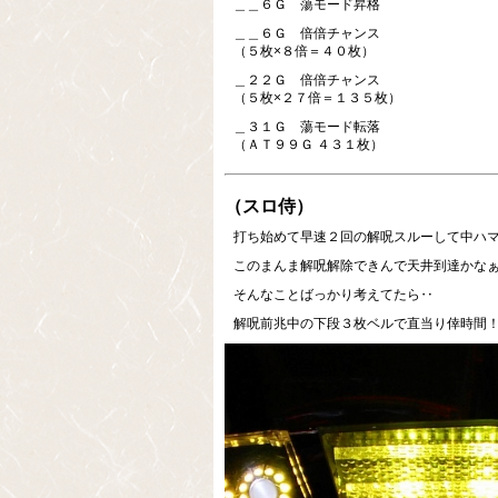
＿＿６Ｇ 蕩モード昇格
＿＿６Ｇ 倍倍チャンス
（５枚×８倍＝４０枚）
＿２２Ｇ 倍倍チャンス
（５枚×２７倍＝１３５枚）
＿３１Ｇ 蕩モード転落
（ＡＴ９９Ｇ ４３１枚）
（スロ侍）
打ち始めて早速２回の解呪スルーして中ハマリ
このまんま解呪解除できんで天井到達かなぁ(
そんなことばっかり考えてたら‥
解呪前兆中の下段３枚ベルで直当り倖時間