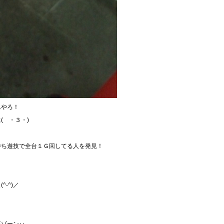
んやろ！
( ・３・)
持ち遊技で全台１Ｇ回してる人を発見！
-^)／