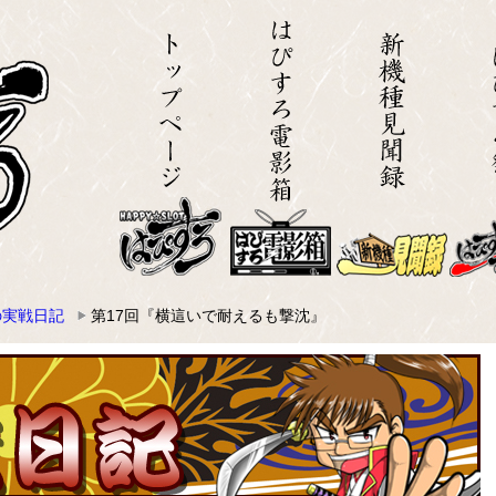
の実戦日記
第17回『横這いで耐えるも撃沈』