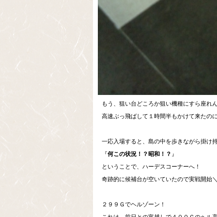
もう、狙い台どころか狙い機種にすら座れ
高速ぶっ飛ばして１時間半もかけて来たのに
一応入場すると、島の中を歩きながら掛け
『
何この状況！？昭和！？
』
ということで、ハーデスコーナーへ！
奇跡的に候補台が空いていたので実戦開始＼(^
２９９Ｇでヘルゾーン！