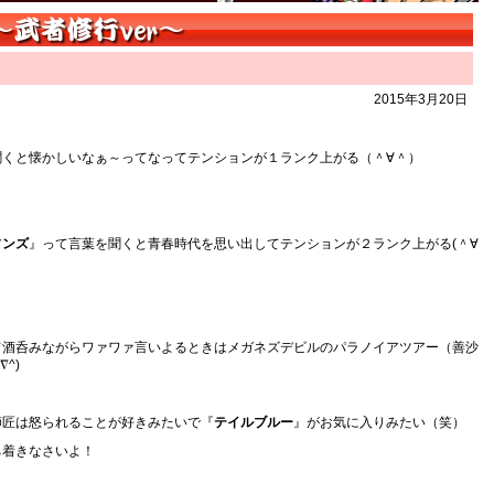
2015年3月20日
聞くと懐かしいなぁ～ってなってテンションが１ランク上がる（＾∀＾）
ソンズ
』って言葉を聞くと青春時代を思い出してテンションが２ランク上がる(＾∀
て酒呑みながらワァワァ言いよるときはメガネズデビルのパラノイアツアー（善沙
^)
師匠は怒られることが好きみたいで『
テイルブルー
』がお気に入りみたい（笑）
ち着きなさいよ！