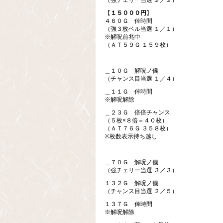
（強チェリー当選 ２／２）
【
１５０００円
】
４６０Ｇ 倖時間
（強３枚ベル当選 １／１）
※解呪前兆中
（ＡＴ５９Ｇ １５９枚）
＿１０Ｇ 解呪ノ儀
（チャンス目当選 １／４）
＿１１Ｇ 倖時間
※解呪解除
＿２３Ｇ 倍倍チャンス
（５枚×８倍＝４０枚）
（ＡＴ７６Ｇ ３５８枚）
※枚数表示持ち越し
＿７０Ｇ 解呪ノ儀
（強チェリー当選 ３／３）
１３２Ｇ 解呪ノ儀
（チャンス目当選 ２／５）
１３７Ｇ 倖時間
※解呪解除