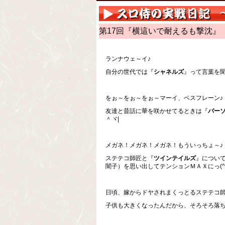
第17回『横這いで耐えるも撃沈』
ランナウェ～イ♪
自分の世代では『
シャネルズ
』って言葉を
をぉ～をぉ～をぉ～マーイ、ベスフレーン♪
友達と昔話に華を咲かせてるときは『
パー
＾ヾ|
メガネ！メガネ！メガネ！もういっちょ～♪
ステテコ師匠と『
ツインテイルズ
』につい
闇子）を思い出してテンションＭＡＸにっ(^∇
日頃、嫁からドヤされまくっとるステテコ
子供も大きくなったんだから、そろそろ落