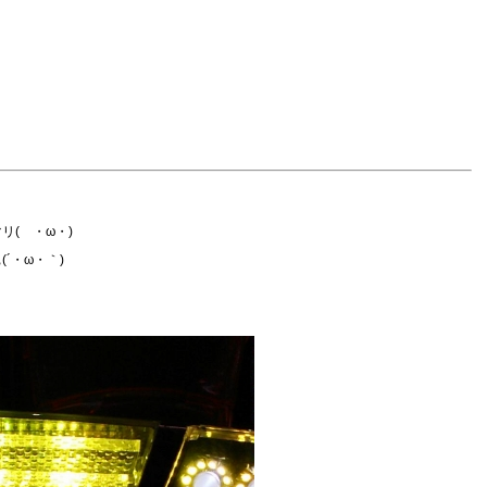
( ・ω・)
´・ω・｀)
！