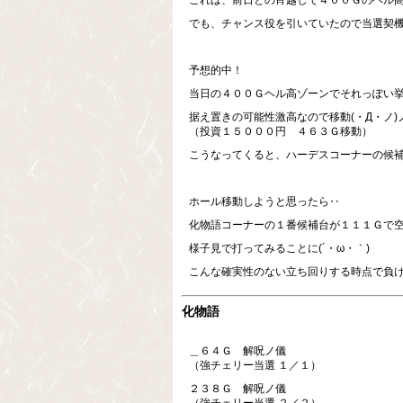
これは、前日との宵越しで４００Ｇのヘル
でも、チャンス役を引いていたので当選契機
予想的中！
当日の４００Ｇヘル高ゾーンでそれっぽい
据え置きの可能性激高なので移動(・Д・ノ)
（投資１５０００円 ４６３Ｇ移動）
こうなってくると、ハーデスコーナーの候補
ホール移動しようと思ったら‥
化物語コーナーの１番候補台が１１１Ｇで
様子見で打ってみることに(´・ω・｀)
こんな確実性のない立ち回りする時点で負け確
化物語
＿６４Ｇ 解呪ノ儀
（強チェリー当選 １／１）
２３８Ｇ 解呪ノ儀