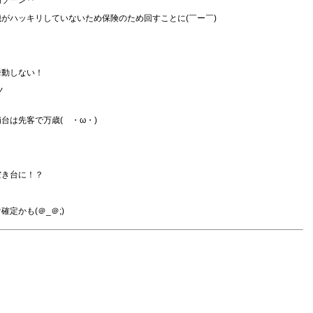
高ゾーン‥
がハッキリしていないため保険のため回すことに(￣ー￣)
挙動しない！
ノ
台は先客で万歳( ・ω・)
空き台に！？
定かも(＠_＠;)