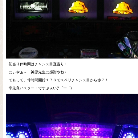
初当り倖時間はチャンス目直当り！
にぃやぁ～、神原先生に感謝やね♪
でもって、倖時間開始１７Ｇでスベリチャンス目から赤７！
幸先良いスタートですぶぁい(*゜ー゜)