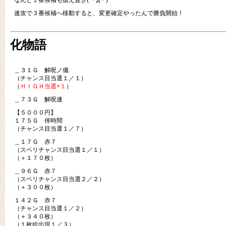
なんと１番候補も据え置き( ・д・)
速攻で３番候補へ移動すると、変更確定やったんで勝負開始！
化物語
＿３１Ｇ 解呪ノ儀
（チャンス目当選１／１）
（
ＨＩＧＨ当選×１
）
＿７３Ｇ 解呪連
【５０００円】
１７５Ｇ 倖時間
（チャンス目当選１／７）
＿１７Ｇ 赤７
（スベリチャンス目当選１／１）
（＋１７０枚）
＿９６Ｇ 赤７
（スベリチャンス目当選２／２）
（＋３００枚）
１４２Ｇ 赤７
（チャンス目当選１／２）
（＋３４０枚）
（１枚絵出現１／３）