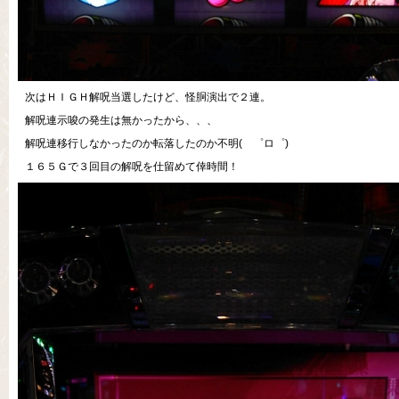
次はＨＩＧＨ解呪当選したけど、怪胴演出で２連。
解呪連示唆の発生は無かったから、、、
解呪連移行しなかったのか転落したのか不明( ゜ロ゜)
１６５Ｇで３回目の解呪を仕留めて倖時間！