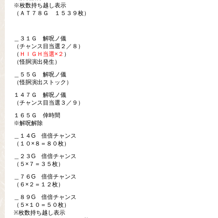
※枚数持ち越し表示
（ＡＴ７８Ｇ １５３９枚）
＿３１Ｇ 解呪ノ儀
（チャンス目当選２／８）
（
ＨＩＧＨ当選×２
）
（怪胴演出発生）
＿５５Ｇ 解呪ノ儀
（怪胴演出ストック）
１４７Ｇ 解呪ノ儀
（チャンス目当選３／９）
１６５Ｇ 倖時間
※解呪解除
＿１４G 倍倍チャンス
（１０×８＝８０枚）
＿２３G 倍倍チャンス
（５×７＝３５枚）
＿７６G 倍倍チャンス
（６×２＝１２枚）
＿８９G 倍倍チャンス
（５×１０＝５０枚）
※枚数持ち越し表示