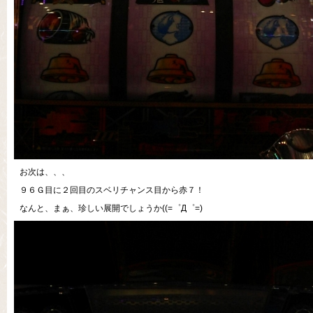
お次は、、、
９６Ｇ目に２回目のスベリチャンス目から赤７！
なんと、まぁ、珍しい展開でしょうか((=゜Д゜=)