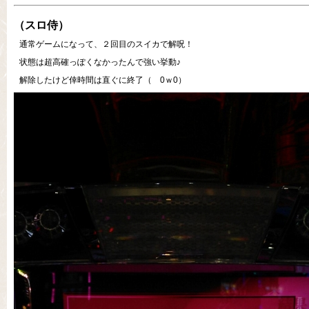
（スロ侍）
通常ゲームになって、２回目のスイカで解呪！
状態は超高確っぽくなかったんで強い挙動♪
解除したけど倖時間は直ぐに終了（ 0ｗ0）