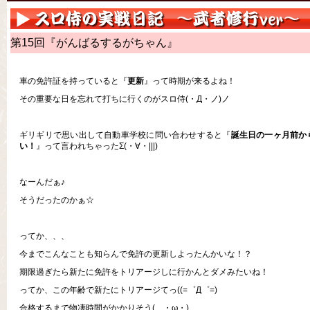
第15回『がんばるするがちゃん』
車の免許証を持っていると『
更新
』って時期が来るよね！
その重要な日を忘れて打ちに行くのがスロ侍(・Д・ノ)ノ
ギリギリで思い出して自動車学校に問い合わせすると『
誕生日の一ヶ月前か
い！
』って言われちゃったΣ(・∀・|||)
なーんだぁ♪
そうだったのかぁ☆
ってか、、、
今までこんなことも知らんで免許の更新しよったんかいな！？
期限過ぎたら新たに免許をトリアージしに行かんとダメみたいね！
ってか、この年齢で新たにトリアージてっ((=゜Д゜=)
合格するまで物凄時間がかかりそう( ・ω・)