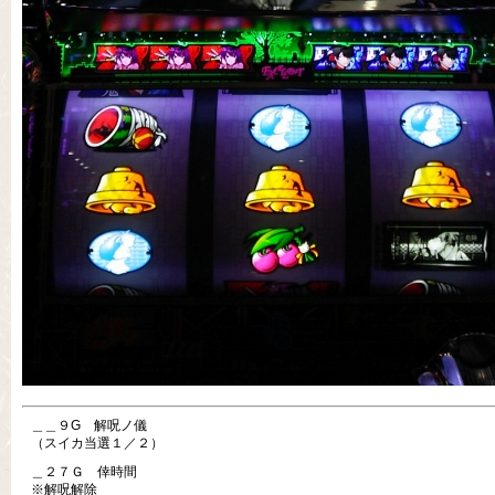
＿＿９G 解呪ノ儀
（スイカ当選１／２）
＿２７Ｇ 倖時間
※解呪解除