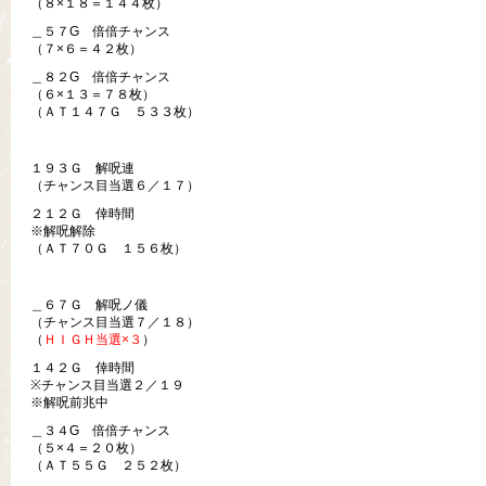
（８×１８＝１４４枚）
＿５７G 倍倍チャンス
（７×６＝４２枚）
＿８２G 倍倍チャンス
（６×１３＝７８枚）
（ＡＴ１４７Ｇ ５３３枚）
１９３Ｇ 解呪連
（チャンス目当選６／１７）
２１２Ｇ 倖時間
※解呪解除
（ＡＴ７０Ｇ １５６枚）
＿６７Ｇ 解呪ノ儀
（チャンス目当選７／１８）
（
ＨＩＧＨ当選×３
）
１４２Ｇ 倖時間
※チャンス目当選２／１９
※解呪前兆中
＿３４G 倍倍チャンス
（５×４＝２０枚）
（ＡＴ５５Ｇ ２５２枚）