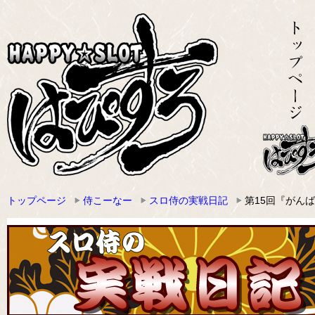
トップページ
侍こーなー
スロ侍の実戦日記
第15回『がん