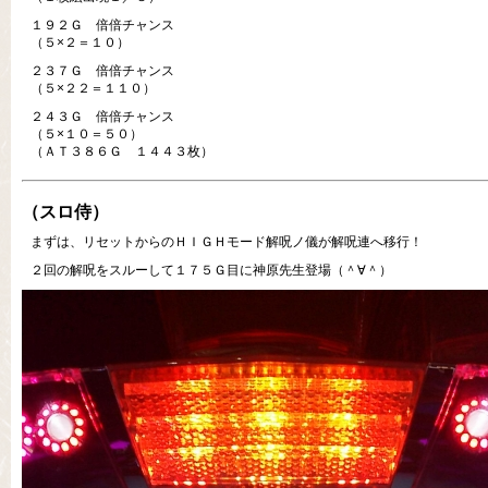
１９２Ｇ 倍倍チャンス
（５×２＝１０）
２３７Ｇ 倍倍チャンス
（５×２２＝１１０）
２４３Ｇ 倍倍チャンス
（５×１０＝５０）
（ＡＴ３８６Ｇ １４４３枚）
（スロ侍）
まずは、リセットからのＨＩＧＨモード解呪ノ儀が解呪連へ移行！
２回の解呪をスルーして１７５Ｇ目に神原先生登場（＾∀＾）