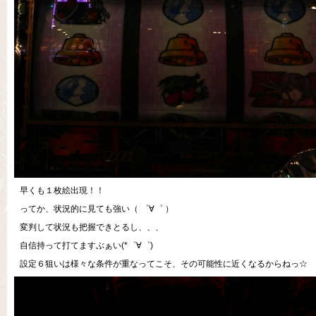
早くも１枚絵出現！！
ってか、状況的に見ても強い（ ゜∀゜ ）
変判して状況も把握できとるし、、、
自信持って打てますぶぁい(*゜∀゜)
設定６狙いは様々な条件が重なってこそ、その可能性に近くなるからねっ☆