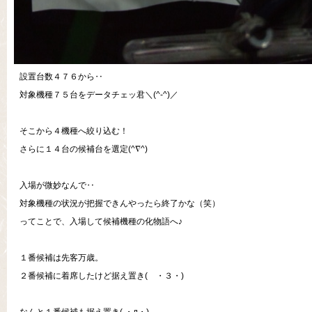
設置台数４７６から‥
対象機種７５台をデータチェッ君＼(^-^)／
そこから４機種へ絞り込む！
さらに１４台の候補台を選定(^∇^)
入場が微妙なんで‥
対象機種の状況が把握できんやったら終了かな（笑）
ってことで、入場して候補機種の化物語へ♪
１番候補は先客万歳。
２番候補に着席したけど据え置き( ・３・)