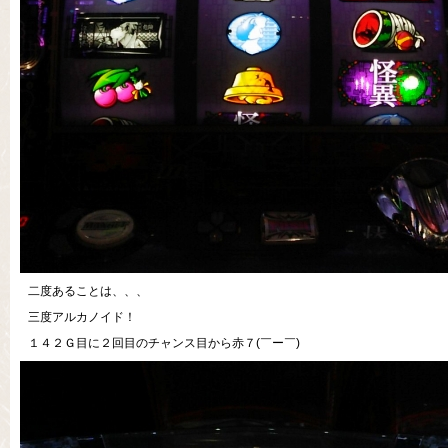
二度あることは、、、
三度アルカノイド！
１４２Ｇ目に２回目のチャンス目から赤７(￣ー￣)