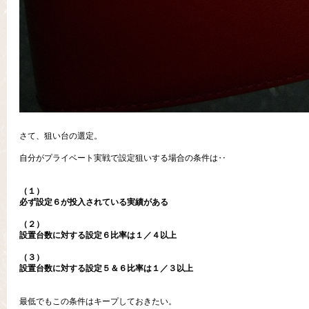
さて、狙い台の選定。
自分がプライベート実戦で設定狙いする場合の条件は‥
（１）
必ず設定６が投入されている実績がある
（２）
設置台数に対する設定６比率は１／４以上
（３）
設置台数に対する設定５＆６比率は１／３以上
最低でもこの条件はキープしておきたい。