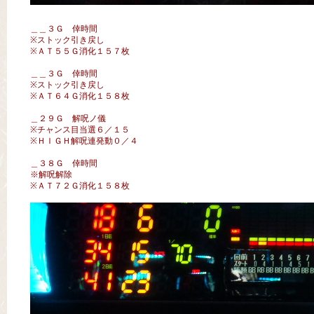
＿＿３Ｇ 倖時間
※ストック引き戻し
※ＡＴ５５Ｇ消化１５７枚
＿＿３Ｇ 倖時間
※ストック引き戻し
※ＡＴ６４Ｇ消化１５８枚
＿２９Ｇ 解呪ノ儀
※チャンス目当選６／１５
※ＨＩＧＨ解呪連発動０／４
＿３８Ｇ 倖時間
※解呪解除
※ＡＴ７２Ｇ消化１５８枚