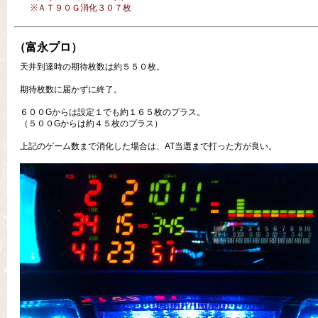
※ＡＴ９０Ｇ消化３０７枚
（富永プロ）
天井到達時の期待枚数は約５５０枚。
期待枚数に届かずに終了。
６００Gからは設定１でも約１６５枚のプラス。
（５００Gからは約４５枚のプラス）
上記のゲーム数まで消化した場合は、AT当選まで打った方が良い。