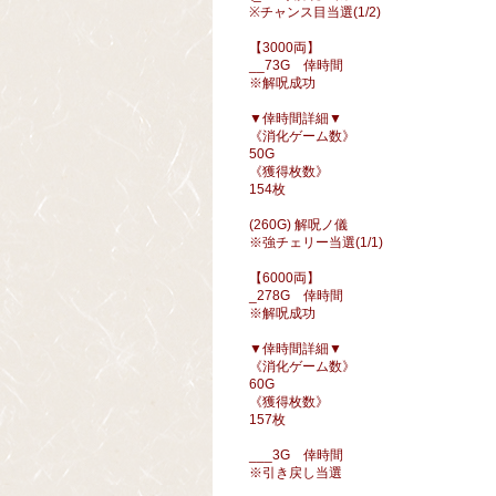
※チャンス目当選(1/2)
【3000両】
__73G 倖時間
※解呪成功
▼倖時間詳細▼
《消化ゲーム数》
50G
《獲得枚数》
154枚
(260G) 解呪ノ儀
※強チェリー当選(1/1)
【6000両】
_278G 倖時間
※解呪成功
▼倖時間詳細▼
《消化ゲーム数》
60G
《獲得枚数》
157枚
___3G 倖時間
※引き戻し当選