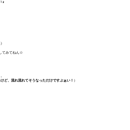
♪』
笑）
してみてねん☆
６。
るけど、流れ流れてそうなっただけですぶぁい！
）