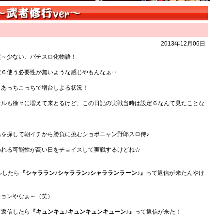
2013年12月06日
超～少ない、パチスロ化物語！
定６使う必要性が無いような感じやもんなぁ‥
、あっちこっちで増台しよる状況！
ールも徐々に増えて来とるけど、この日記の実戦当時は設定６なんて見たことな
を探して朝イチから勝負に挑むショボニャン野郎スロ侍♪
われる可能性が高い日をチョイスして実戦するけどね☆
ルしたら
『シャララン♪シャララン♪シャラランラーン♪』
って返信が来たんやけ
ションやなぁ～（笑）
て返信したら
『キュンキュ♪キュンキュンキューン♪』
って返信が来た！