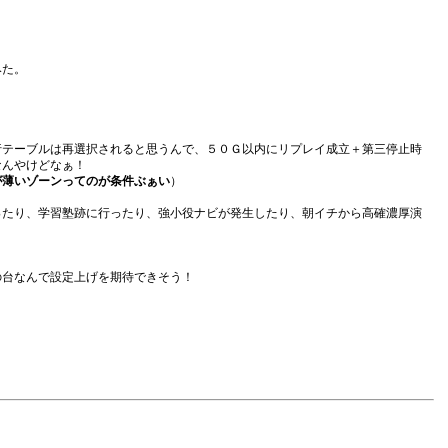
みた。
行テーブルは再選択されると思うんで、５０Ｇ以内にリプレイ成立＋第三停止時
なんやけどなぁ！
が薄いゾーンってのが条件ぶぁい
）
ったり、学習塾跡に行ったり、強小役ナビが発生したり、朝イチから高確濃厚演
の台なんで設定上げを期待できそう！
！