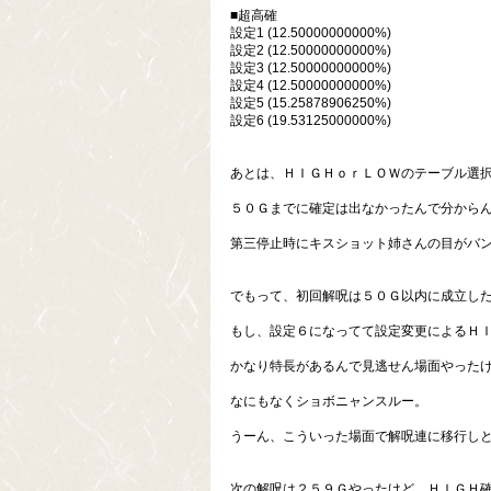
■超高確
設定1 (12.50000000000%)
設定2 (12.50000000000%)
設定3 (12.50000000000%)
設定4 (12.50000000000%)
設定5 (15.25878906250%)
設定6 (19.53125000000%)
あとは、ＨＩＧＨｏｒＬＯＷのテーブル選
５０Ｇまでに確定は出なかったんで分から
第三停止時にキスショット姉さんの目がバン
でもって、初回解呪は５０Ｇ以内に成立し
もし、設定６になってて設定変更によるＨ
かなり特長があるんで見逃せん場面やった
なにもなくショボニャンスルー。
うーん、こういった場面で解呪連に移行し
次の解呪は２５９Ｇやったけど、ＨＩＧＨ