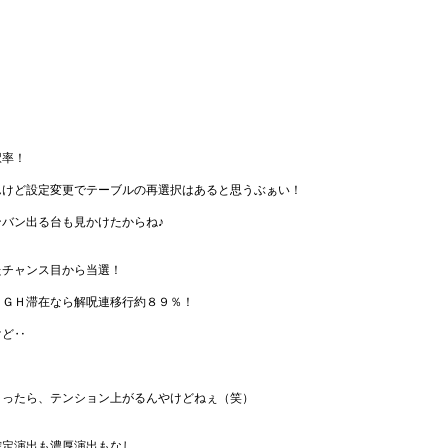
択率！
んけど設定変更でテーブルの再選択はあると思うぶぁい！
バン出る台も見かけたからね♪
たチャンス目から当選！
ＩＧＨ滞在なら解呪連移行約８９％！
けど‥
とったら、テンション上がるんやけどねぇ（笑）
確定演出も濃厚演出もなし。