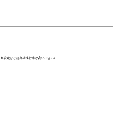
高設定ほど超高確移行率が高いぶぁい♪