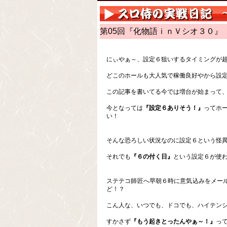
第05回『化物語ｉｎＶシオ３０』
にぃやぁ～、設定６狙いするタイミングが
どこのホールも大人気で稼働良好やから設
この記事を書いてる今では増台が始まって
今となっては
『設定６ありそう！』
ってホ
い！
そんな恐ろしい状況なのに設定６という怪異
それでも
『６の付く日』
という設定６が使
ステテコ師匠へ早朝６時に意気込みをメー
ど！？
こん人な、いつでも、ドコでも、ハイテン
すかさず
『もう起きとったんやぁ～！』
っ