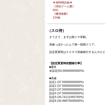
▼倖時間詳細▼
《消化ゲーム数》
65G
《獲得枚数》
154枚
（スロ侍）
さてさて、まずは朝イチ挙動。
高確っぽかったんで第一段階クリア。
設定変更時は５０％で高確移行するんやけど
【設定変更時状態移行率】
■通常
全設定(50.00000000000%)
■高確
設定1 (37.50000000000%)
設定2 (37.50000000000%)
設定3 (37.50000000000%)
設定4 (37.50000000000%)
設定5 (34.74121093750%)
設定6 (30.46875000000%)