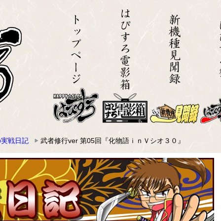
の実戦日記
武者修行ver 第05回『化物語ｉｎＶシオ３０』