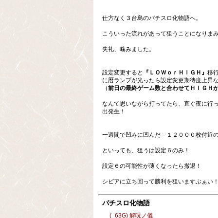
仕方なく３台島のパチスロ化物語へ。
こういった流れがあって狙うことになりま
失礼、噛みました。
設定変更すると
『ＬＯＷｏｒＨＩＧＨ』
移
に暦ランプが光ったら設定変更期待度上昇
（
前日の最終ゲーム数と合わせてＨＩＧＨ
なんて思いながら打ってたら、直ぐ夜に行
出発生！
一週間で凹みに凹んだ－１２０００枚付近
といっても、狙うは設定６のみ！
設定６の可能性が薄くなったら撤退！
シビアに立ち回って勝利を狙いますぶぁい
パチスロ化物語
(_63G) 解呪ノ儀