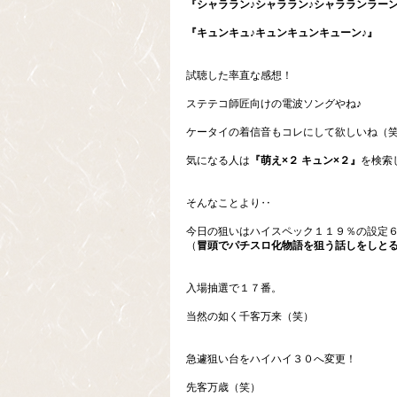
『シャララン♪シャララン♪シャラランラーン
『キュンキュ♪キュンキュンキューン♪』
試聴した率直な感想！
ステテコ師匠向けの電波ソングやね♪
ケータイの着信音もコレにして欲しいね（
気になる人は
『萌え×２ キュン×２』
を検索
そんなことより‥
今日の狙いはハイスペック１１９％の設定
（
冒頭でパチスロ化物語を狙う話しをしと
入場抽選で１７番。
当然の如く千客万来（笑）
急遽狙い台をハイハイ３０へ変更！
先客万歳（笑）