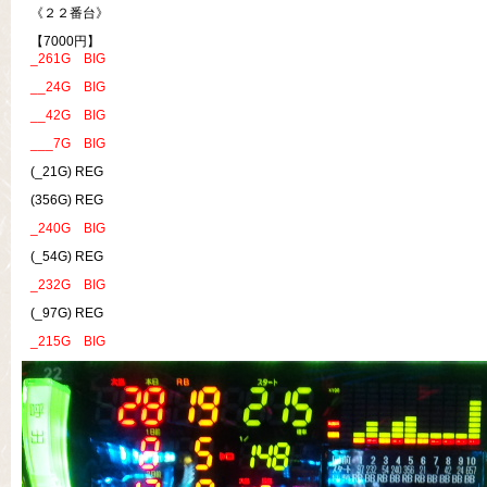
《２２番台》
【7000円】
_261G BIG
__24G BIG
__42G BIG
___7G BIG
(_21G) REG
(356G) REG
_240G BIG
(_54G) REG
_232G BIG
(_97G) REG
_215G BIG