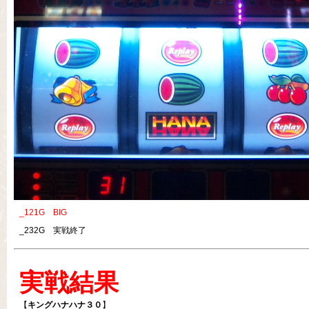
_121G BIG
_232G 実戦終了
実戦結果
【
キングハナハナ３０
】