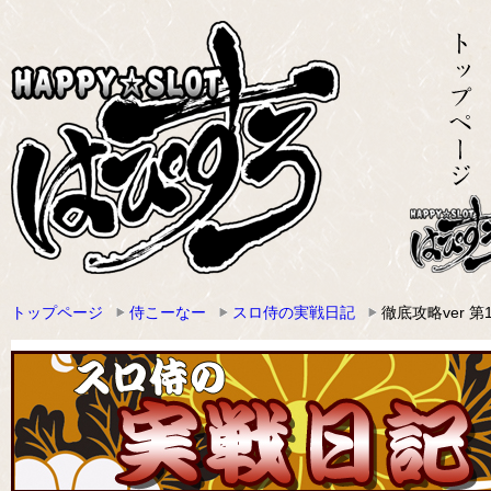
トップページ
侍こーなー
スロ侍の実戦日記
徹底攻略ver 