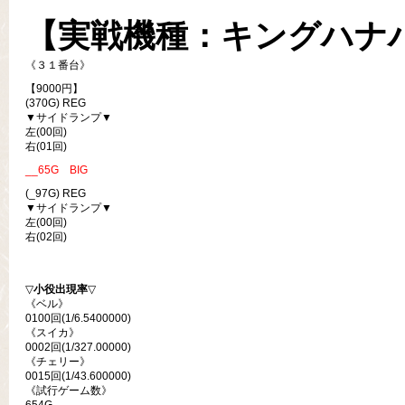
【実戦機種：キングハナ
《３１番台》
【9000円】
(370G) REG
▼サイドランプ▼
左(00回)
右(01回)
__65G BIG
(_97G) REG
▼サイドランプ▼
左(00回)
右(02回)
▽
小役出現率
▽
《ベル》
0100回(1/6.5400000)
《スイカ》
0002回(1/327.00000)
《チェリー》
0015回(1/43.600000)
《試行ゲーム数》