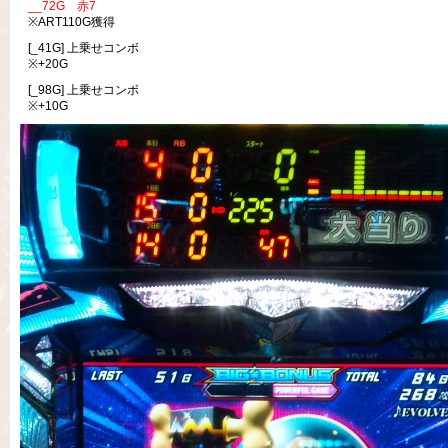
__72G 赤7
※ART110G獲得
[_41G] 上乗せコンボ
※+20G
[_98G] 上乗せコンボ
※+10G