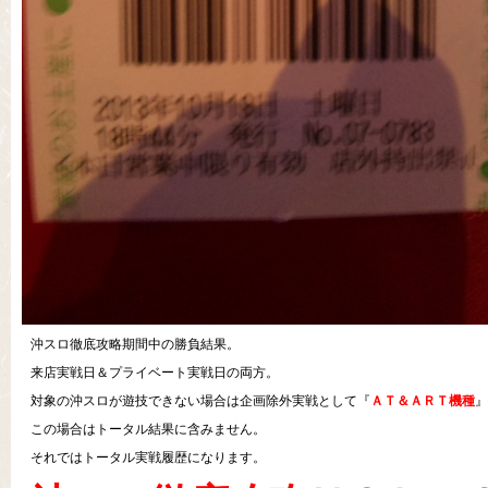
沖スロ徹底攻略期間中の勝負結果。
来店実戦日＆プライベート実戦日の両方。
対象の沖スロが遊技できない場合は企画除外実戦として『
ＡＴ＆ＡＲＴ機種
』
この場合はトータル結果に含みません。
それではトータル実戦履歴になります。