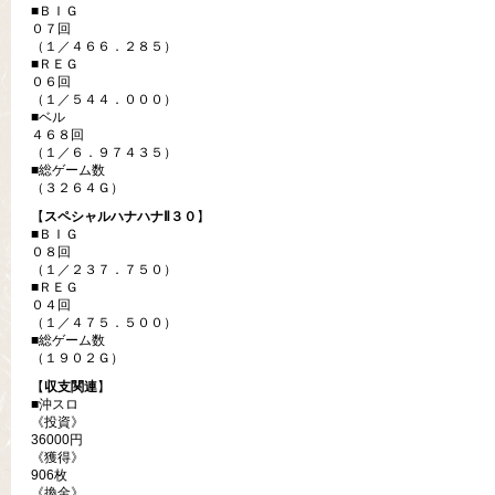
■ＢＩＧ
０７回
（１／４６６．２８５）
■ＲＥＧ
０６回
（１／５４４．０００）
■ベル
４６８回
（１／６．９７４３５）
■総ゲーム数
（３２６４Ｇ）
【
スペシャルハナハナⅡ３０
】
■ＢＩＧ
０８回
（１／２３７．７５０）
■ＲＥＧ
０４回
（１／４７５．５００）
■総ゲーム数
（１９０２Ｇ）
【
収支関連
】
■沖スロ
《投資》
36000円
《獲得》
906枚
《換金》