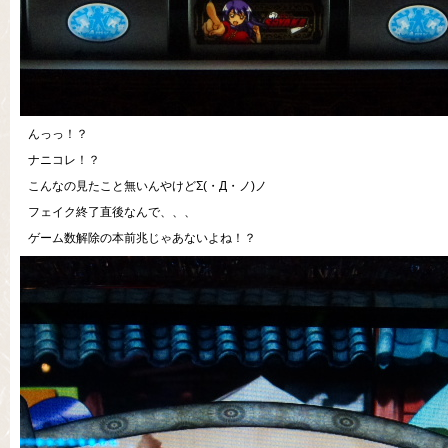
んっっ！？
ナニコレ！？
こんなの見たこと無いんやけどΣ(・Д・ノ)ノ
フェイク終了直後なんで、、、
ゲーム数解除の本前兆じゃあないよね！？