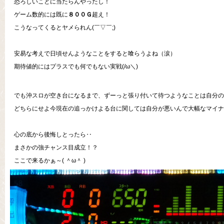
恐ろしいことに当たらんやったし！
ゲーム数的には既に
８００Ｇ
超え！
こうなってくるとヤメられん(￣▽￣;)
安易な考えで日頃せんようなことをすると喰らうよね（涙）
期待値的にはプラスでも何でもない実戦(/ω＼)
でも沖スロが空き台になるまで、ずーっと張り付いて待つようなことは自分の性
どちらにせよ今現在の追っかけよる台に関しては自分が悪いんで大幅なマイナス
心の底から後悔しとったら‥
まさかの強チャンス目成立！？
ここで来るかぁ～( ＾ω＾ )