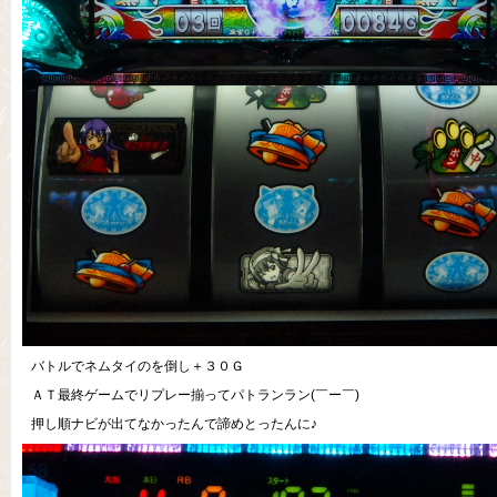
バトルでネムタイのを倒し＋３０Ｇ
ＡＴ最終ゲームでリプレー揃ってパトランラン(￣ー￣)
押し順ナビが出てなかったんで諦めとったんに♪