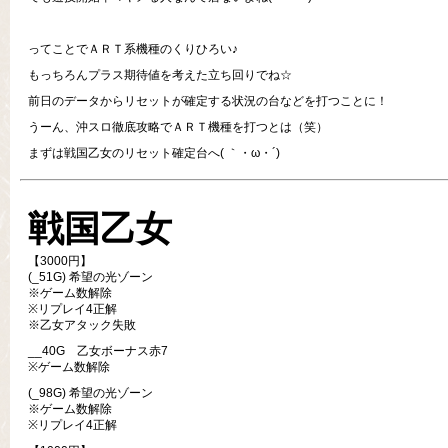
ってことでＡＲＴ系機種のくりひろい♪
もっちろんプラス期待値を考えた立ち回りでね☆
前日のデータからリセットが確定する状況の台などを打つことに！
うーん、沖スロ徹底攻略でＡＲＴ機種を打つとは（笑）
まずは戦国乙女のリセット確定台へ( ｀・ω・´)
戦国乙女
【3000円】
(_51G) 希望の光ゾーン
※ゲーム数解除
※リプレイ4正解
※乙女アタック失敗
__40G 乙女ボーナス赤7
※ゲーム数解除
(_98G) 希望の光ゾーン
※ゲーム数解除
※リプレイ4正解