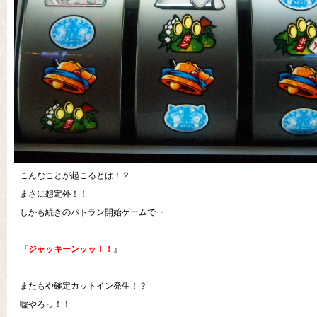
こんなことが起こるとは！？
まさに想定外！！
しかも続きのパトラン開始ゲームで‥
『
ジャッキーンッッ！！
』
またもや確定カットイン発生！？
嘘やろっ！！