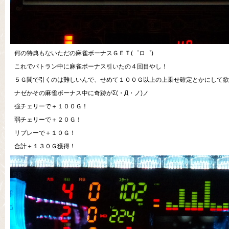
何の特典もないただの麻雀ボーナスＧＥＴ(゜ロ゜)
これでパトラン中に麻雀ボーナス引いたの４回目やし！
５Ｇ間で引くのは難しいんで、せめて１００Ｇ以上の上乗せ確定とかにして欲し
ナゼかその麻雀ボーナス中に奇跡がΣ(・Д・ノ)ノ
強チェリーで＋１００Ｇ！
弱チェリーで＋２０Ｇ！
リプレーで＋１０Ｇ！
合計＋１３０Ｇ獲得！