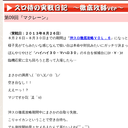
第09回『マクレーン』
《
実戦日：２０１３年８月２６日
》
８月２６日～８月３０日までの期間は『
沖スロ徹底攻略ＶＯＬ．６
』になっと
様子見がてらみたいな感じなんで狙い台は本命や対抗みたいにガッチリ決まっ
ぼんやりやけど『
ハイハイ３０・マハロ３０
』の６台を候補台に(σ・∀・)σ
臨機応変に立ち回ろうと思って入場したら‥
まさかの満席＼(゜ロ＼)(／ロ゜)／
空き台なし！！
ええーっ！？
マジですかΣ(゜Д゜ υ)
沖スロ徹底攻略期間中にまさかの台取り失敗。
こりゃイカンということで空き台待ち。
でも遊技開始早々ヤメる人なんて居ないよね(￣－￣)