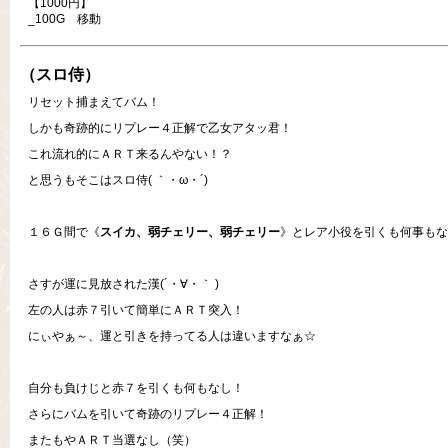
【1000円】
_100G 移動
（スロ侍）
リセット捕まえてバム！
しかも奇跡的にリプレー４正解で乙女アタッ君！
これ流れ的にＡＲＴ来るんやない！？
と思うもそこはスロ侍( ｀・ω・´)
１６Ｇ間で《
スイカ、弱チェリー、弱チェリー
》とレア小役を引くも何事もなく
さすが運に見放された漢(´・∀・｀ )
左の人は赤７引いて簡単にＡＲＴ突入！
にぃやぁ～、運と引きを持ってる人は違いますなぁ☆
自分も負けじと赤７を引くも何もなし！
さらにバムを引いて奇跡のリプレー４正解！
またもやＡＲＴ当選なし（笑）