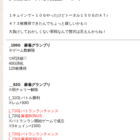
１キュインで＋１０Ｇやったけどトータル１５０ＧのＡＴ♪
４７３枚獲得できたんでちょっと嬉しいかも☆
大負けしておかしくない実戦なんで贅沢は言えんからね！
_100G
麻雀グランプリ
※ゲーム数解除
▽AT詳細▽
40G消化
120枚獲得
__92G
麻雀グランプリ
※弱チェリー解除
(_11G) バトル勝利
※レム+30G
[_71G] パトランランチャンス
[_72G]
麻雀BONUS
※パトランラン開始ゲームで成立
※3キュイン+130G
[_72G] パトランランチャンス
[_73G] 麻雀BONUS