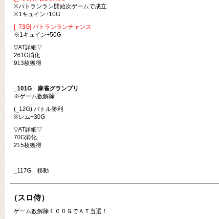
※パトランラン開始次ゲームで成立
※1キュイン+10G
[_73G] パトランランチャンス
※1キュイン+50G
▽AT詳細▽
261G消化
913枚獲得
_101G
麻雀グランプリ
※ゲーム数解除
(_12G) バトル勝利
※レム+30G
▽AT詳細▽
70G消化
215枚獲得
_117G 移動
（スロ侍）
ゲーム数解除１００ＧでＡＴ当選！