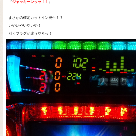
『
ジャッキーンッッ！！
』
まさかの確定カットイン発生！？
いやいやいやいや！
引くフラグが違うやろっ！