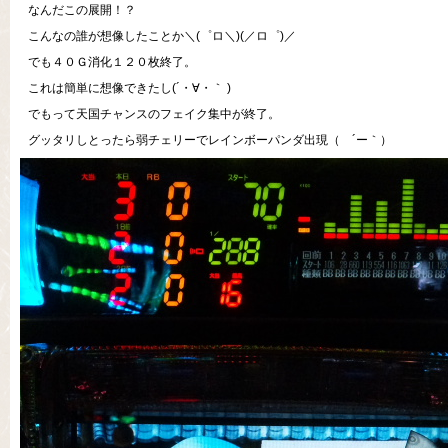
なんだこの展開！？
こんなの誰が想像したことか＼(゜ロ＼)(／ロ゜)／
でも４０Ｇ消化１２０枚終了。
これは簡単に想像できたし(´・∀・｀ )
でもって天国チャンスのフェイク集中が終了。
グッタリしとったら弱チェリーでレインボーパンダ出現（ ´ー｀）