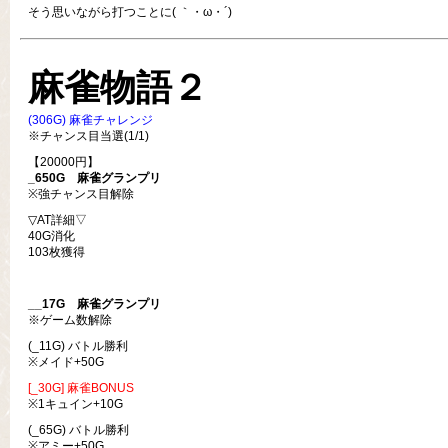
そう思いながら打つことに( ｀・ω・´)
麻雀物語２
(306G) 麻雀チャレンジ
※チャンス目当選(1/1)
【20000円】
_650G
麻雀グランプリ
※強チャンス目解除
▽AT詳細▽
40G消化
103枚獲得
__17G
麻雀グランプリ
※ゲーム数解除
(_11G) バトル勝利
※メイド+50G
[_30G] 麻雀BONUS
※1キュイン+10G
(_65G) バトル勝利
※アミー+50G