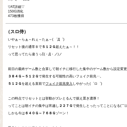
▽AT詳細▽
150G消化
473枚獲得
（スロ侍）
いやぁ～らぁ～れぇ～たぁ～( ゜Д゜)
リセット後の通常Ｂで
５１２Ｇ
超えたぁ～！！
って思ってたら違うっΣ(・Д・ノ)ノ
前日の最終ゲーム数と合算して朝イチに移行した集中のゲーム数から設定変更
３８４Ｇ～５１２Ｇ
で発生する可能性の高いフェイク前兆‥。
５１２Ｇ
を超える直前で
フェイク前兆突入
しやがった(゜ロ゜)
この時点でリセットとは挙動がズレとるんで据え置き濃厚！
ってことは朝イチの集中は宵越し
２２７Ｇ
で発生しとったってことになる(￣□￣;
しかも今は
６４０Ｇ～７６８Ｇ
ゾーン！