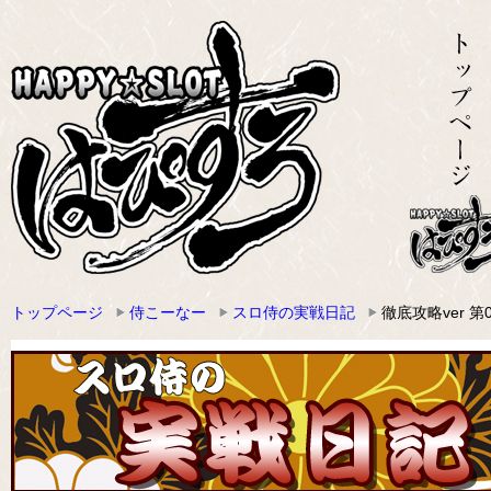
トップページ
侍こーなー
スロ侍の実戦日記
徹底攻略ver 