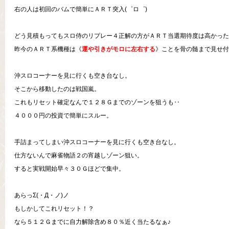
右の人は初回のバムで簡単にＡＲＴ突入(゜ロ゜)
どう見積もってもスロ侍のリプレー４正解の方がＡＲＴ当選期待度は高かった
昨今のＡＲＴ系機種は《
運や引きがモロに左右する
》ことを骨の髄まで見せ付け
沖スロコーナーを見に行くも空き台なし。
そこから移動したのは戦国嵐。
これもリセット確定なんで１２８Ｇまでのゾーンを狙うも‥
４０００円の投資で簡単にスルー。
手詰まってしまい沖スロコーナーを見に行くも空き台なし。
仕方ないんで麻雀物語２の宵越しゾーン狙い。
すると実戦開始早々３０Ｇほどで集中。
あらっΣ(・Д・ノ)ノ
もしかしてこれリセット！？
なら５１２Ｇまでに自力解除含め８０％近く当たるなぁ♪