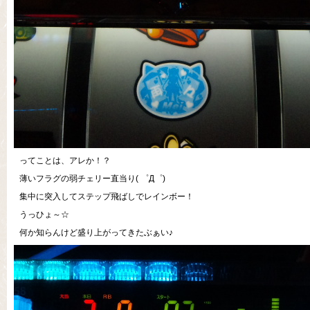
ってことは、アレか！？
薄いフラグの弱チェリー直当り( ゜Д゜)
集中に突入してステップ飛ばしでレインボー！
うっひょ～☆
何か知らんけど盛り上がってきたぶぁい♪