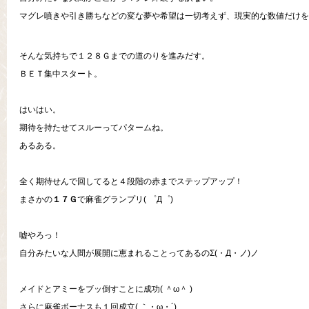
マグレ噴きや引き勝ちなどの変な夢や希望は一切考えず、現実的な数値だけを
そんな気持ちで１２８Ｇまでの道のりを進みだす。
ＢＥＴ集中スタート。
はいはい。
期待を持たせてスルーってパタームね。
あるある。
全く期待せんで回してると４段階の赤までステップアップ！
まさかの
１７Ｇ
で麻雀グランプリ( ゜Д゜)
嘘やろっ！
自分みたいな人間が展開に恵まれることってあるのΣ(・Д・ノ)ノ
メイドとアミーをブッ倒すことに成功( ＾ω＾ )
さらに麻雀ボーナスも１回成立( ｀・ω・´)