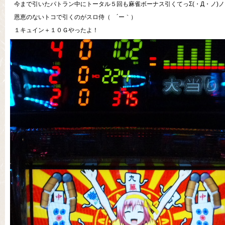
今まで引いたパトラン中にトータル５回も麻雀ボーナス引くてっΣ(・Д・ノ)ノ
恩恵のないトコで引くのがスロ侍（ ´ー｀）
１キュイン＋１０Ｇやったよ！