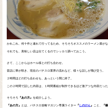
かれこれ、何十件と連れて行ってるため、そろそろオススメのラーメン屋がな
それでも、美味しい店は出てくるのでシッカリ調べておこう。
さて、ここからはホール様との打ち合わせ。
昔話に華が咲き、現在のパチスロ業界の流れなど、様々な話しが飛び交う。
２時間ほどの打ち合わせも、あっという間に終了。
この２時間で話した内容は、１時間番組が制作できるほど激アツな内容だった
そろそろ
『あの方』
を紹介しよう。
『あの方』
とは、パチスロ攻略マガジン専属ライター
『
しのけん
』
こと、
『篠