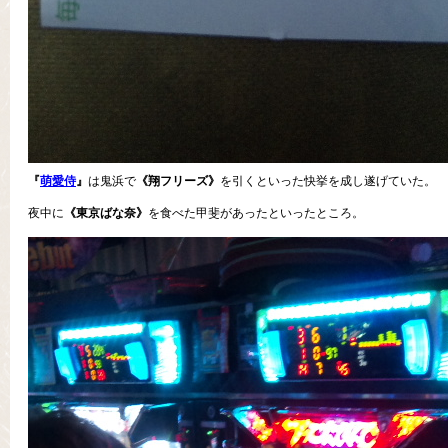
『
萌愛侍
』
は鬼浜で
《翔フリーズ》
を引くといった快挙を成し遂げていた。
夜中に
《東京ばな奈》
を食べた甲斐があったといったところ。