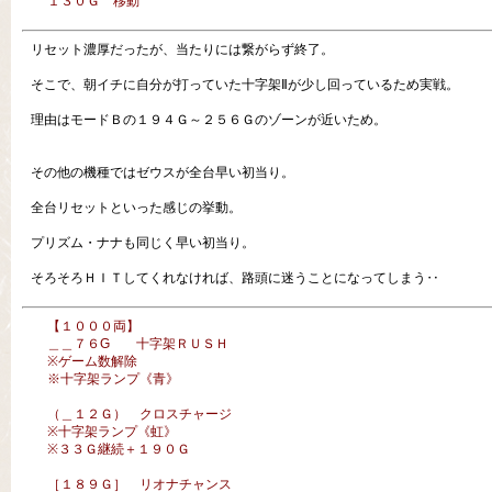
１３０Ｇ 移動
リセット濃厚だったが、当たりには繋がらず終了。
そこで、朝イチに自分が打っていた十字架Ⅱが少し回っているため実戦。
理由はモードＢの１９４Ｇ～２５６Ｇのゾーンが近いため。
その他の機種ではゼウスが全台早い初当り。
全台リセットといった感じの挙動。
プリズム・ナナも同じく早い初当り。
そろそろＨＩＴしてくれなければ、路頭に迷うことになってしまう‥
【１０００両】
＿＿７６G 十字架ＲＵＳＨ
※ゲーム数解除
※十字架ランプ《青》
（＿１２Ｇ） クロスチャージ
※十字架ランプ《虹》
※３３Ｇ継続＋１９０Ｇ
［１８９Ｇ］ リオナチャンス