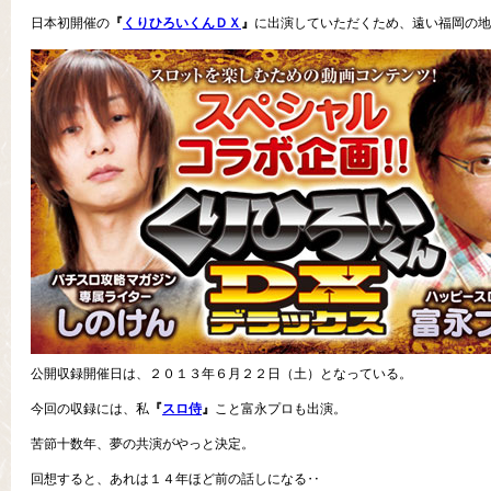
日本初開催の
『
くりひろいくんＤＸ
』
に出演していただくため、遠い福岡の地
公開収録開催日は、２０１３年６月２２日（土）となっている。
今回の収録には、私
『
スロ侍
』
こと富永プロも出演。
苦節十数年、夢の共演がやっと決定。
回想すると、あれは１４年ほど前の話しになる‥