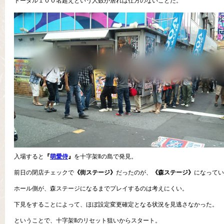
トータル１００名超えという人数が居れば仕方のないことだ。
入場すると
『
萌愛侍
』
を十字架Ⅱの島で発見。
前日の閉店チェックで
《街ステージ》
だったのが、
《森ステージ》
になってい
ホール側が、森ステージになるまでプレイするのは考えにくい。
下見をすることによって、ほぼ設定変更確定となる状況を見逃さなかった。
ということで、十字架Ⅱのリセット狙いからスタート。