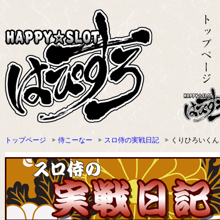
トップページ
侍こーなー
スロ侍の実戦日記
くりひろいくんＤ