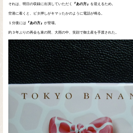
それは、明日の収録に出演していただく
『あの方』
を迎えるため。
空港に着くと、ビタ押しがキマッたかのように電話が鳴る。
１分後には
『あの方』
が登場。
約３年ぶりの再会も束の間、大雨の中、笑顔で御土産を手渡された。