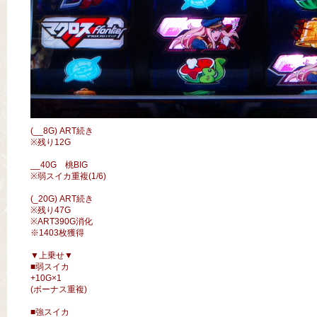
(__8G) ART続き
※残り12G
__40G 桃BIG
※弱スイカ重複(1/6)
(_20G) ART続き
※残り47G
※ART390G消化
※1403枚獲得
▼上乗せ▼
■弱スイカ
+10G×1
(ボーナス重複)
■強スイカ