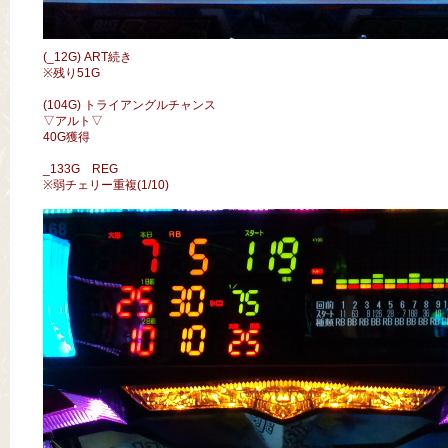
(_12G) ART続き
※残り51G
(104G) トライアングルチャンス
▽アルト▽
40G獲得
_133G REG
※弱チェリー重複(1/10)