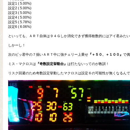
設定1 ( 5.00%)
設定2 ( 5.00%)
設定3 ( 5.00%)
設定4 ( 5.00%)
設定5 ( 5.78%)
設定6 ( 6.06%)
といっても、ＡＲＴ自体は９４Ｇしか消化できず獲得枚数的にはアイ君みたい
しかーし！
次のビッ君中の７揃いＡＲＴ中に強チェリー上乗せ
『＋５０、＋１００』
で偶
ミス・マクロスは
『奇数設定挙動台』
は打たないってのが教訓！
リスク回避のため奇数設定挙動したマクロスは設定６の可能性が無くなるんで