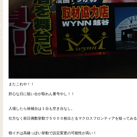
またこれや！！
肝心な日に狙い台が取れん番号やし！！
入場したら候補台は１台も空き台なし。
仕方なく前日偶数挙動で５０００枚出とるマクロスフロンティアを狙ってみる
朝イチは高確っぽい挙動で設定変更の可能性が高い！