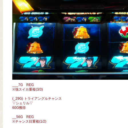
___7G REG
※強スイカ重複(3/3)
(_29G) トライアングルチャンス
▽シェリル▽
60G獲得
__56G REG
※チャンス目重複(1/2)