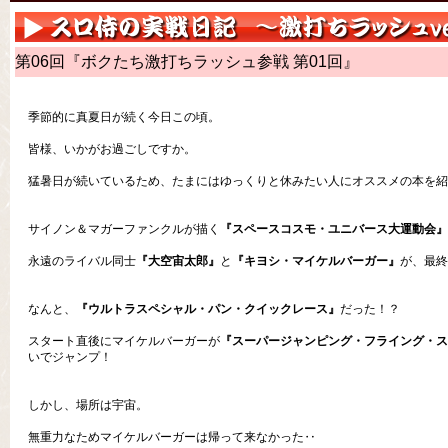
第06回『ボクたち激打ちラッシュ参戦 第01回』
季節的に真夏日が続く今日この頃。
皆様、いかがお過ごしですか。
猛暑日が続いているため、たまにはゆっくりと休みたい人にオススメの本を紹
サイノン＆マガーファンクルが描く
『スペースコスモ・ユニバース大運動会』
永遠のライバル同士
『大空宙太郎』
と
『キヨシ・マイケルバーガー』
が、最終
なんと、
『ウルトラスペシャル・パン・クイックレース』
だった！？
スタート直後にマイケルバーガーが
『スーパージャンピング・フライング・ス
いでジャンプ！
しかし、場所は宇宙。
無重力なためマイケルバーガーは帰って来なかった‥