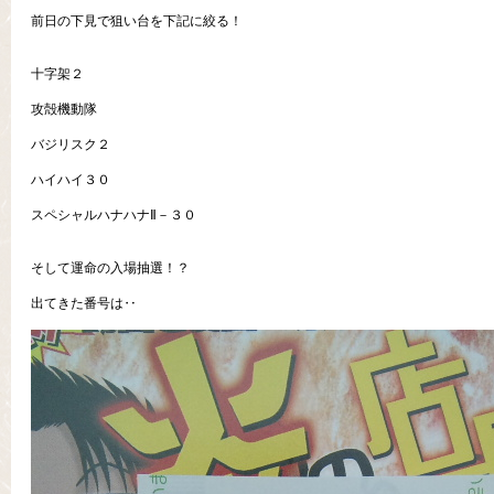
前日の下見で狙い台を下記に絞る！
十字架２
攻殻機動隊
バジリスク２
ハイハイ３０
スペシャルハナハナⅡ－３０
そして運命の入場抽選！？
出てきた番号は‥