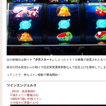
次の候補台は朝イチ
『夕方スタート』
しとった１４７Ｇ稼働で放置されとるツ
前日の凹み状況からの朝イチ設定変更濃厚挙動なんで設定上げを期待してしま
ってことで、持ちコイン移動で勝負開始！
ツインエンジェル３
_301G 赤赤青BIG
※強チェリー重複(1/1)
※BIG中7揃い中段ライン
※小役ナビ矛盾ベル×1