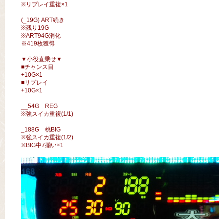
※リプレイ重複×1
(_19G) ART続き
※残り19G
※ART94G消化
※419枚獲得
▼小役直乗せ▼
■チャンス目
+10G×1
■リプレイ
+10G×1
__54G REG
※強スイカ重複(1/1)
_188G 桃BIG
※強スイカ重複(1/2)
※BIG中7揃い×1