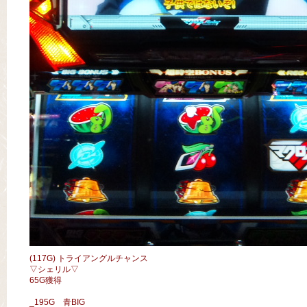
(117G) トライアングルチャンス
▽シェリル▽
65G獲得
_195G 青BIG