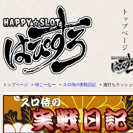
トップページ
侍こーなー
スロ侍の実戦日記
激打ちラッシュv