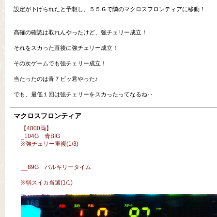
設定が下げられたと予想し、５５Ｇで隣のマクロスフロンティアに移動！
高確の確認は取れんやったけど、強チェリー成立！
それをスカった直後に強チェリー成立！
その次ゲームでも強チェリー成立！
当たったのは青７ビッ君やった♪
でも、最低１回は強チェリーをスカったってなるね‥
マクロスフロンティア
【4000両】
_104G 青BIG
※強チェリー重複(1/3)
__89G バルキリータイム
※弱スイカ当選(1/1)