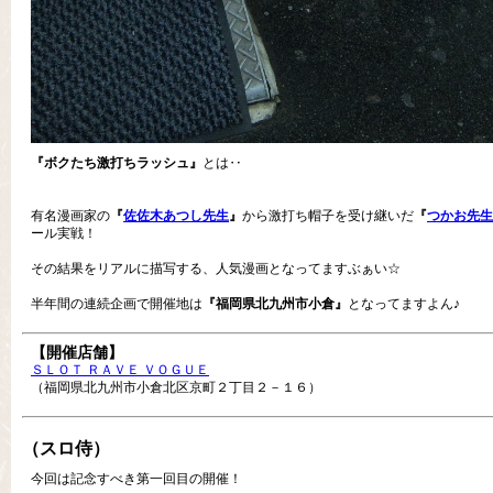
『ボクたち激打ちラッシュ』
とは‥
有名漫画家の
『
佐佐木あつし先生
』
から激打ち帽子を受け継いだ
『
つかお先生
ール実戦！
その結果をリアルに描写する、人気漫画となってますぶぁい☆
半年間の連続企画で開催地は
『福岡県北九州市小倉』
となってますよん♪
【開催店舗】
ＳＬＯＴ ＲＡＶＥ ＶＯＧＵＥ
（福岡県北九州市小倉北区京町２丁目２－１６）
（スロ侍）
今回は記念すべき第一回目の開催！