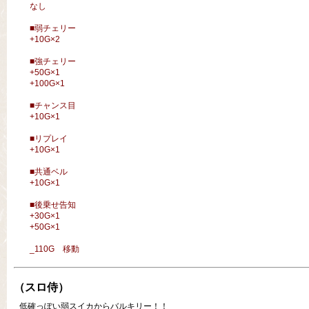
なし
■弱チェリー
+10G×2
■強チェリー
+50G×1
+100G×1
■チャンス目
+10G×1
■リプレイ
+10G×1
■共通ベル
+10G×1
■後乗せ告知
+30G×1
+50G×1
_110G 移動
（スロ侍）
低確っぽい弱スイカからバルキリー！！