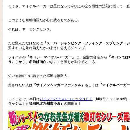
そうさ、マイケルバーガーは星になって今頃この空を慣性の法則に従って一直
このような短編物語だが心に残るものがある。
それは、ネーミングセンス。
ただ飛んだだけなのに
『スーパージャンピング・フライング・スプリング・ジ
駕する力を兼ね備えたかのように思えるジャンプ。
ライバルの
『キヨシ・マイケルバーガー』
は、金髪の容姿から
『キヨシでは
う。しかし、名前は面白いな。』
と誰もが勘ぐるところ。
短い物語の中に詰まった感動は無限大。
癒されたい人は
『サイノン＆マガーファンクル』
もしくは
『マイケルバーガー
ってことで、本日は
パチンコパチスロコミックＮＥＴ
（http://pp-comic
ラッシュｉｎ福岡県北九州市小倉』
の開催日！