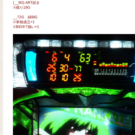
(__9G) ART続き
※残り19G
__72G 緑BIG
※単独成立×1
※BIG中7揃い×1