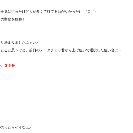
を見に行ったけど人が多くて打てる台がなかった( ゜ロ゜)
ーの挙動を観察！
リ決まりましたぶぁい♪
っとると思うけど、前日のデータチェッ君から上げ狙いで選択した狙い台は‥
番、３６番
』
実ったらイイなぁ♪