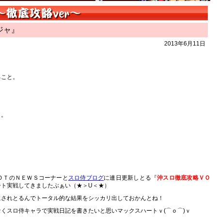
ジャ』
2013年6月11日
ること。
と。
ＯＴのＮＥＷＳコーナーと
スロ侍ブログ
に連日更新しとる『
沖スロ徹底攻略ＶＯ
ート実戦してきましたぶぁい（★＞U＜★）
にされとるんでトータル的な結果をシッカリ出しておかんとね！
くスロ侍キャラで実戦日記を書きたいと思いマックスハートｖ(⌒ｏ⌒)ｖ