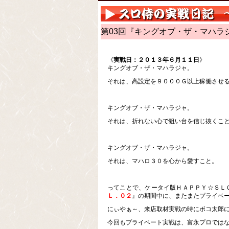
第03回『キングオブ・ザ・マハラ
《
実戦日：２０１３年６月１１日
》
キングオブ・ザ・マハラジャ。
それは、高設定を９０００Ｇ以上稼働させ
キングオブ・ザ・マハラジャ。
それは、折れない心で狙い台を信じ抜くこ
キングオブ・ザ・マハラジャ。
それは、マハロ３０を心から愛すこと。
ってことで、ケータイ版ＨＡＰＰＹ☆ＳＬ
Ｌ．０２
』の期間中に、またまたプライベ
にぃやぁ～、来店取材実戦の時にボコ太郎
今回もプライベート実戦は、富永プロではな