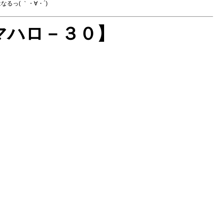
っ( ｀・∀・´)
マハロ－３０】