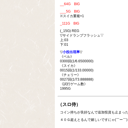
__64G BIG
___5G BIG
※スイカ重複×1
_111G BIG
(_15G) REG
▽サイドランプフラッシュ▽
上:03
下:01
▽
小役出現率
▽
《ベル》
0300回(1/6.6500000)
《スイカ》
0015回(1/133.00000)
《チェリー》
0027回(1/73.888888)
《試行ゲーム数》
1995G
（スロ侍）
コイン持ちが良好なんで追加投資も止まった
４０Ｇ超えとるんで嬉しいですにゃ(￣ー￣)