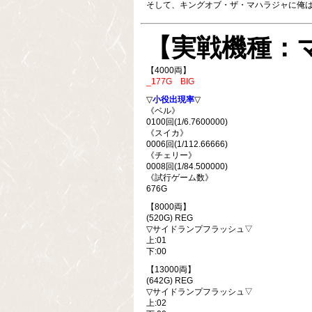
そして、キングオブ・ザ・マハラジャに俺はなる
【実戦機種：
【4000両】
_177G BIG
▽
小役出現率
▽
《ベル》
0100回(1/6.7600000)
《スイカ》
0006回(1/112.66666)
《チェリー》
0008回(1/84.500000)
《試行ゲーム数》
676G
【8000両】
(520G) REG
▽サイドランプフラッシュ▽
上:01
下:00
【13000両】
(642G) REG
▽サイドランプフラッシュ▽
上:02