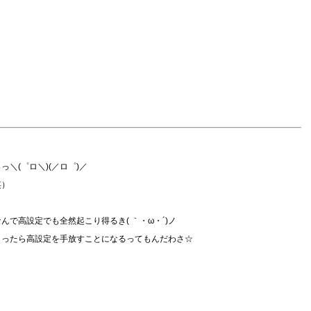
＼(゜ロ＼)(／ロ゜)／
笑）
で高設定でも全然起こり得るき( ｀・ω・´)ノ
よったら高設定を手放すことになるってもんだわさ☆