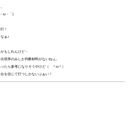
‥。
・ω・｀)
続行！
なぁ♪
るかもしれんけど‥
ス出現率のみしか判断材料がないねぇ。
あったら参考になりそうやけど（ ＾ω＾）
い台を信じて打つしかないぶぁい！