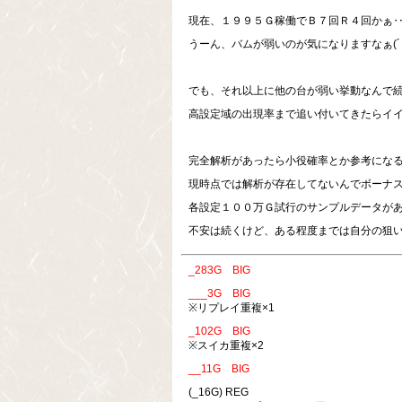
現在、１９９５Ｇ稼働でＢ７回Ｒ４回かぁ
うーん、バムが弱いのが気になりますなぁ(´
でも、それ以上に他の台が弱い挙動なんで
高設定域の出現率まで追い付いてきたらイイ
完全解析があったら小役確率とか参考にな
現時点では解析が存在してないんでボーナ
各設定１００万Ｇ試行のサンプルデータが
不安は続くけど、ある程度までは自分の狙
_283G BIG
___3G BIG
※リプレイ重複×1
_102G BIG
※スイカ重複×2
__11G BIG
(_16G) REG