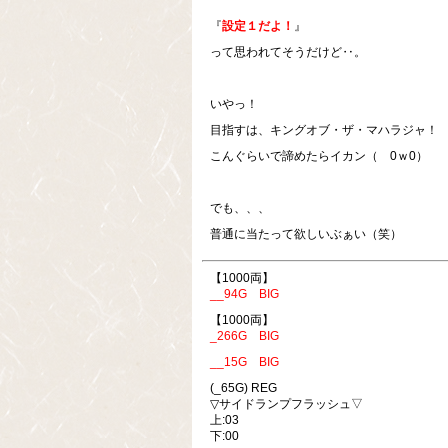
『
設定１だよ！
』
って思われてそうだけど‥。
いやっ！
目指すは、キングオブ・ザ・マハラジャ！
こんぐらいで諦めたらイカン（ 0ｗ0）
でも、、、
普通に当たって欲しいぶぁい（笑）
【1000両】
__94G BIG
【1000両】
_266G BIG
__15G BIG
(_65G) REG
▽サイドランプフラッシュ▽
上:03
下:00