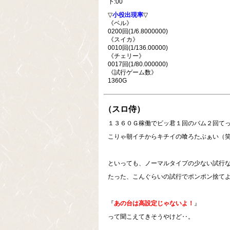
下:00
▽
小役出現率
▽
《ベル》
0200回(1/6.8000000)
《スイカ》
0010回(1/136.00000)
《チェリー》
0017回(1/80.000000)
《試行ゲーム数》
1360G
（スロ侍）
１３６０Ｇ稼働でビッ君１回のバム２回てっっ
こりゃ朝イチからキチイの喰ろたぶぁい（
といっても、ノーマルタイプの少ない試行なん
たった、こんぐらいの試行でポンポン捨て
『
あの台は高設定じゃないよ！
』
って聞こえてきそうやけど‥。