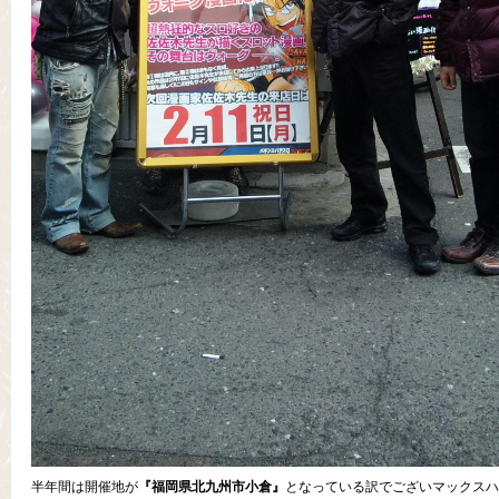
半年間は開催地が
『福岡県北九州市小倉』
となっている訳でございマックスハ