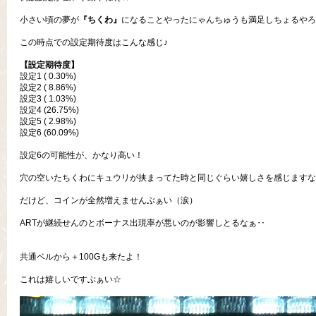
小さい頃の夢が
『ちくわ』
になることやったにゃんちゅうも満足しちょるやろ
この時点での設定期待度はこんな感じ♪
【設定期待度】
設定1 ( 0.30%)
設定2 ( 8.86%)
設定3 ( 1.03%)
設定4 (26.75%)
設定5 ( 2.98%)
設定6 (60.09%)
設定6の可能性が、かなり高い！
穴の空いたちくわにキュウリが挟まってた時と同じぐらい嬉しさを感じますな
だけど、コインが全然増えませんぶぁい（涙）
ARTが継続せんのとボーナス出現率が悪いのが影響しとるなぁ‥
共通ベルから＋100Gも来たよ！
これは嬉しいですぶぁい☆