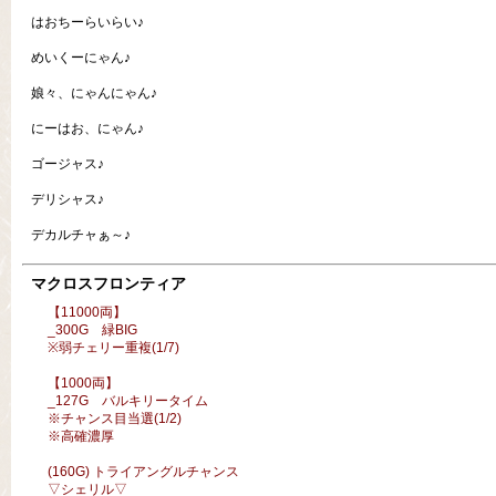
はおちーらいらい♪
めいくーにゃん♪
娘々、にゃんにゃん♪
にーはお、にゃん♪
ゴージャス♪
デリシャス♪
デカルチャぁ～♪
マクロスフロンティア
【11000両】
_300G 緑BIG
※弱チェリー重複(1/7)
【1000両】
_127G バルキリータイム
※チャンス目当選(1/2)
※高確濃厚
(160G) トライアングルチャンス
▽シェリル▽