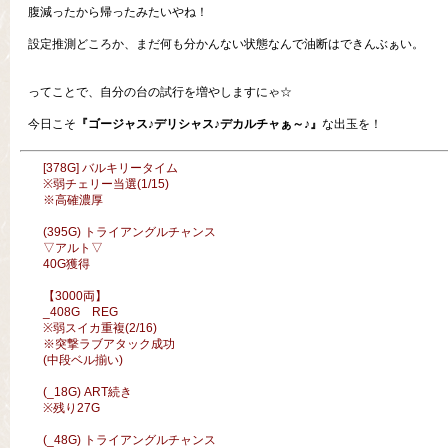
腹減ったから帰ったみたいやね！
設定推測どころか、まだ何も分かんない状態なんで油断はできんぶぁい。
ってことで、自分の台の試行を増やしますにゃ☆
今日こそ
『ゴージャス♪デリシャス♪デカルチャぁ～♪』
な出玉を！
[378G] バルキリータイム
※弱チェリー当選(1/15)
※高確濃厚
(395G) トライアングルチャンス
▽アルト▽
40G獲得
【3000両】
_408G REG
※弱スイカ重複(2/16)
※突撃ラブアタック成功
(中段ベル揃い)
(_18G) ART続き
※残り27G
(_48G) トライアングルチャンス