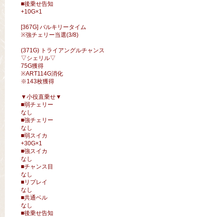
■後乗せ告知
+10G×1
[367G] バルキリータイム
※強チェリー当選(3/8)
(371G) トライアングルチャンス
▽シェリル▽
75G獲得
※ART114G消化
※143枚獲得
▼小役直乗せ▼
■弱チェリー
なし
■強チェリー
なし
■弱スイカ
+30G×1
■強スイカ
なし
■チャンス目
なし
■リプレイ
なし
■共通ベル
なし
■後乗せ告知