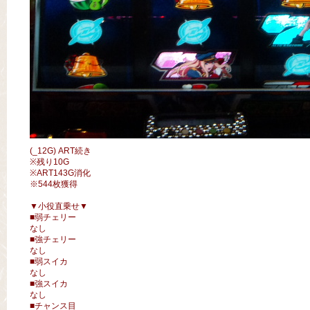
(_12G) ART続き
※残り10G
※ART143G消化
※544枚獲得
▼小役直乗せ▼
■弱チェリー
なし
■強チェリー
なし
■弱スイカ
なし
■強スイカ
なし
■チャンス目