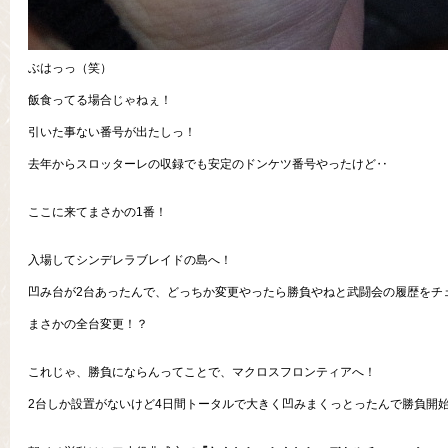
ぶはっっ（笑）
飯食ってる場合じゃねぇ！
引いた事ない番号が出たしっ！
去年からスロッターレの収録でも安定のドンケツ番号やったけど‥
ここに来てまさかの1番！
入場してシンデレラブレイドの島へ！
凹み台が2台あったんで、どっちか変更やったら勝負やねと武闘会の履歴をチ
まさかの全台変更！？
これじゃ、勝負にならんってことで、マクロスフロンティアへ！
2台しか設置がないけど4日間トータルで大きく凹みまくっとったんで勝負開