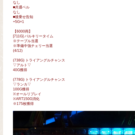
なし
■共通ベル
なし
■後乗せ告知
+5G×1
【6000両】
[711G] バルキリータイム
※テーブル当選
※準備中強チェリー当選
(4/12)
(738G) トライアングルチャンス
▽アルト▽
40G獲得
(778G) トライアングルチャンス
▽ランカ▽
100G獲得
※オールリプレイ
※ART150G消化
※175枚獲得