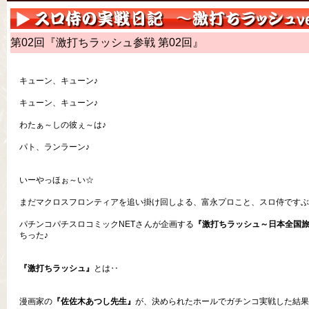
第02回『激打ちラッシュ参戦 第02回』
キューン、キューン♪
キューン、キューン♪
わたぁ～しの彼ぇ～は♪
パト、ランラーン♪
いーやっほぉ～い☆
まだマクロスフロンティアを追い掛け回しよる、富永プロこと、スロ侍ですぶ
パチンコパチスロコミックNETさんが企画する
『激打ちラッシュ～日本全国旅
ちった♪
『激打ちラッシュ』
とは‥
漫画家の
『佐佐木あつし先生』
が、決められたホールでガチンコ実戦した結果