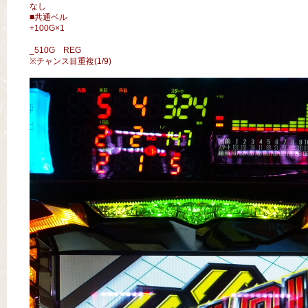
なし
■共通ベル
+100G×1
_510G REG
※チャンス目重複(1/9)