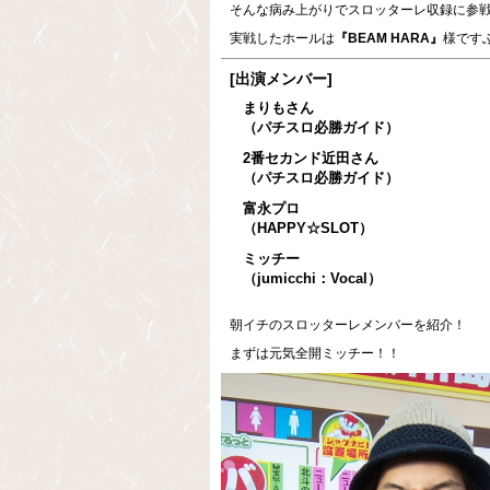
そんな病み上がりでスロッターレ収録に参戦
実戦したホールは
『BEAM HARA』
様です
[出演メンバー]
まりもさん
（パチスロ必勝ガイド）
2番セカンド近田さん
（パチスロ必勝ガイド）
富永プロ
（HAPPY☆SLOT）
ミッチー
（jumicchi：Vocal）
朝イチのスロッターレメンバーを紹介！
まずは元気全開ミッチー！！