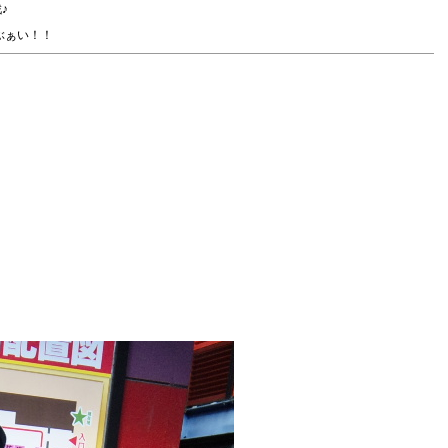
♪
ぶぁい！！