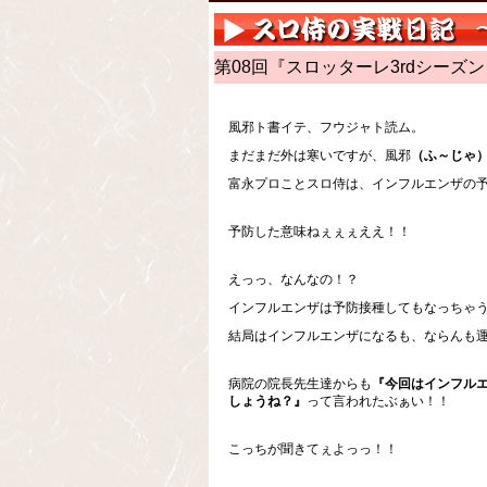
第08回『スロッターレ3rdシーズン
風邪ト書イテ、フウジャト読ム。
まだまだ外は寒いですが、風邪
（ふ～じゃ
富永プロことスロ侍は、インフルエンザの
予防した意味ねぇぇぇええ！！
えっっ、なんなの！？
インフルエンザは予防接種してもなっちゃ
結局はインフルエンザになるも、ならんも
病院の院長先生達からも
『今回はインフル
しょうね？』
って言われたぶぁい！！
こっちが聞きてぇよっっ！！