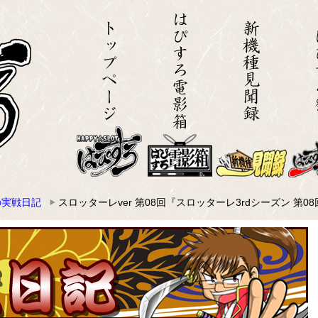
の実戦日記
スロッターレver 第08回『スロッターレ3rdシーズン 第0