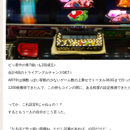
ビッ君中の青7揃いも2回成立♪
合計4回のトライアングルチャンスGET☆
ART中は偶数っぽい挙動の少ないゲーム数の上乗せでトータル363Gまで行っ
1200枚獲得できたんで、この持ちコインの間に、ある程度の設定推測できた
ってか、これ設定6じゃねぇの！？
するともう一人の自分がこう言った。
『なるほど中々鋭い指摘ね。ただし証拠があれば、の話だけど。』