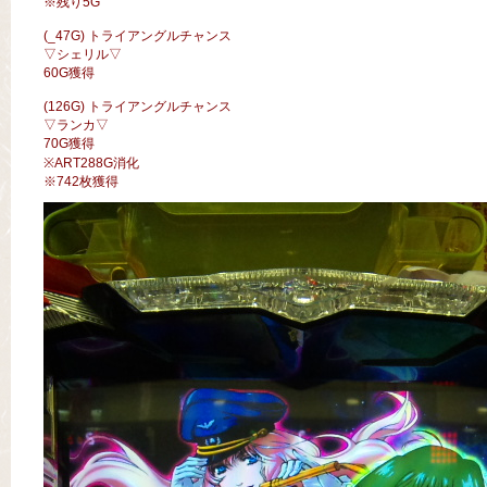
※残り5G
(_47G) トライアングルチャンス
▽シェリル▽
60G獲得
(126G) トライアングルチャンス
▽ランカ▽
70G獲得
※ART288G消化
※742枚獲得