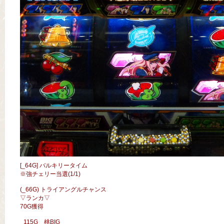
[_64G] バルキリータイム
※強チェリー当選(1/1)
(_66G) トライアングルチャンス
▽ランカ▽
70G獲得
_115G 桃BIG