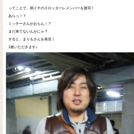
ってことで、朝イチのスロッターレメンバーを激写！
あらっ！？
ミッチーさんがおらん！？
まだ来てないんかにゃ？
すると、まりもさんを発見！
1枚いただきます♪