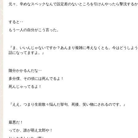
元々、辛めなスペックなんで設定差のないところを引けんやったら撃沈するか
すると‥
もう一人の自分がこう言った。
『ま、いいんじゃないですか？あんまり複雑に考えなくとも。今はどうしよう
話になってますよ。』
随分かかるんだな‥
多分僕、その頃には死んでるよ！
死んじゃってるよ！
『ええ。つまり生前散々悩んだ挙句、死後、笑い物にされるのです。』
最悪だ！
ってか、誰が萌え太郎や！