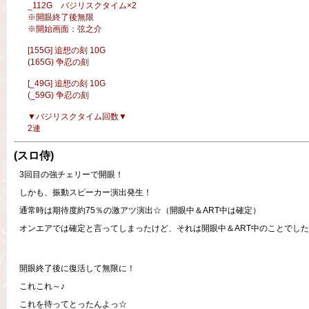
_112G バジリスクタイム×2
※開眼終了後無限
※開始画面：弦之介
[155G] 追想の刻 10G
(165G) 争忍の刻
[_49G] 追想の刻 10G
(_59G) 争忍の刻
▼バジリスクタイム回数▼
2連
(スロ侍)
3回目の強チェリーで開眼！
しかも、振動スピーカー演出発生！
通常時は期待度約75％の激アツ演出☆（開眼中＆ART中は確定）
オンエアでは確定と言ってしまったけど、それは開眼中＆ART中のことでし
開眼終了後に復活して無限に！
これこれ～♪
これを待ってとったんよっ☆