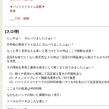
▼バジリスクタイム回数▼
単発
___71G 移動
(スロ侍)
にぃやぁ～、ガムバリましたぶぁい！
中学校の期末テスト以上にガムバリましたぶぁい！
もっと早く見切る人も多いと思うけどスロ侍はここで移動を決意！
設定6を捨てたくない貧乏性なスロ侍は『設定1の理論値なら負けてもタカが
を決意。。。
その理由を本音と建前を抜きにして軽くまとめてみましたぶぁい！
（1）朝イチ状況から推測して設定据え置きの可能性あり
（2）チャンスリプレイ＋開眼当選率が5／33で激悪
（3）バジリスクコーナーでの1000G前後ハマリを4台見かけて設定状況が全
ここまでの投資は45000両
なかなかパンチの効いた展開やね（滝汗）
トータルデータはこんな感じ！