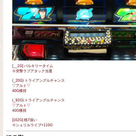
[__1G] バルキリータイム
※突撃ラブアタック当選
(_20G) トライアングルチャンス
▽アルト▽
40G獲得
(_92G) トライアングルチャンス
▽アルト▽
40G獲得
[162G] 桃7揃い
※シェリルライブ+110G