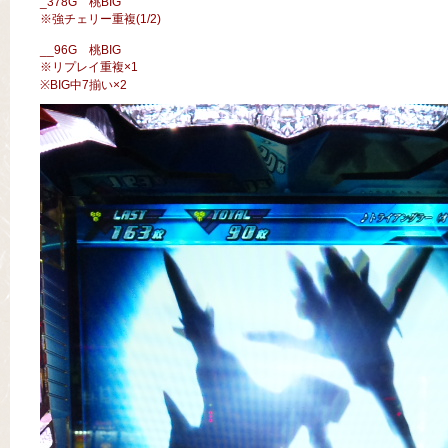
_378G 桃BIG
※強チェリー重複(1/2)
__96G 桃BIG
※リプレイ重複×1
※BIG中7揃い×2