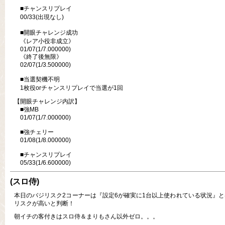
■チャンスリプレイ
00/33(出現なし)
■開眼チャレンジ成功
《レア小役非成立》
01/07(1/7.000000)
《終了後無限》
02/07(1/3.500000)
■当選契機不明
1枚役orチャンスリプレイで当選が1回
【開眼チャレンジ内訳】
■強MB
01/07(1/7.000000)
■強チェリー
01/08(1/8.000000)
■チャンスリプレイ
05/33(1/6.600000)
(スロ侍)
本日のバジリスク2コーナーは『設定6が確実に1台以上使われている状況』
リスクが高いと判断！
朝イチの客付きはスロ侍＆まりもさん以外ゼロ。。。