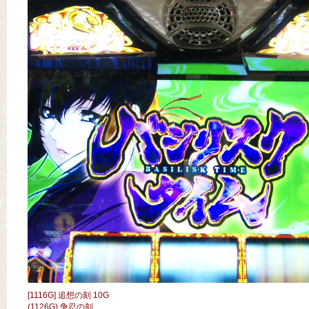
[1116G] 追想の刻 10G
(1126G) 争忍の刻