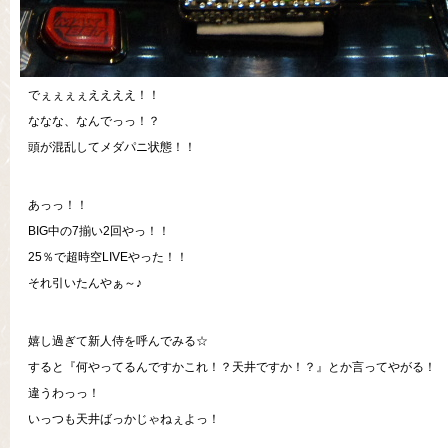
でぇぇぇぇええええ！！
ななな、なんでっっ！？
頭が混乱してメダパニ状態！！
あっっ！！
BIG中の7揃い2回やっ！！
25％で超時空LIVEやった！！
それ引いたんやぁ～♪
嬉し過ぎて新人侍を呼んでみる☆
すると『何やってるんですかこれ！？天井ですか！？』とか言ってやがる！
違うわっっ！
いっつも天井ばっかじゃねぇよっ！