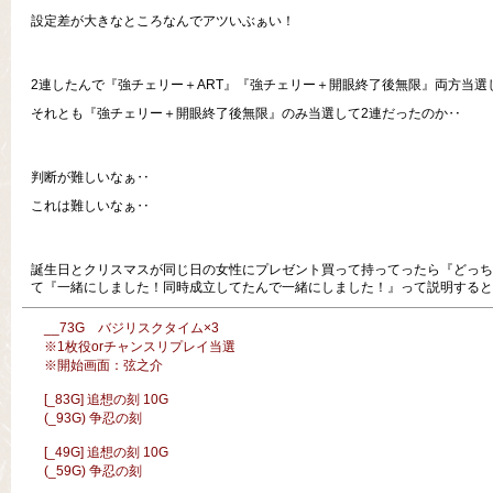
設定差が大きなところなんでアツいぶぁい！
2連したんで『強チェリー＋ART』『強チェリー＋開眼終了後無限』両方当選
それとも『強チェリー＋開眼終了後無限』のみ当選して2連だったのか‥
判断が難しいなぁ‥
これは難しいなぁ‥
誕生日とクリスマスが同じ日の女性にプレゼント買って持ってったら『どっち
て『一緒にしました！同時成立してたんで一緒にしました！』って説明すると
__73G バジリスクタイム×3
※1枚役orチャンスリプレイ当選
※開始画面：弦之介
[_83G] 追想の刻 10G
(_93G) 争忍の刻
[_49G] 追想の刻 10G
(_59G) 争忍の刻