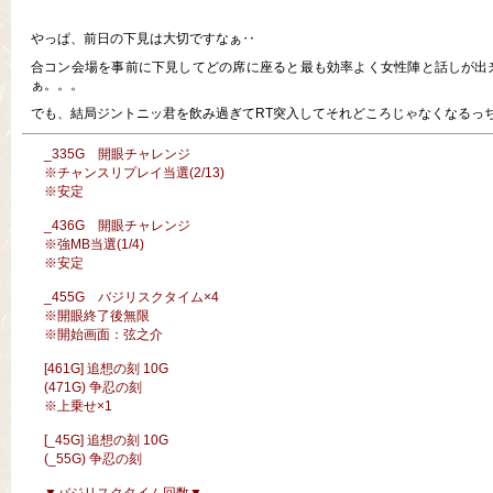
やっぱ、前日の下見は大切ですなぁ‥
合コン会場を事前に下見してどの席に座ると最も効率よく女性陣と話しが出
ぁ。。。
でも、結局ジントニッ君を飲み過ぎてRT突入してそれどころじゃなくなるっ
_335G 開眼チャレンジ
※チャンスリプレイ当選(2/13)
※安定
_436G 開眼チャレンジ
※強MB当選(1/4)
※安定
_455G バジリスクタイム×4
※開眼終了後無限
※開始画面：弦之介
[461G] 追想の刻 10G
(471G) 争忍の刻
※上乗せ×1
[_45G] 追想の刻 10G
(_55G) 争忍の刻