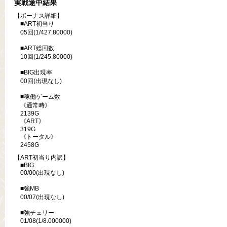
実戦途中結果
【ボーナス詳細】
■ART初当り
05回(1/427.80000)
■ART総回数
10回(1/245.80000)
■BIG出現率
00回(出現なし)
■稼働ゲーム数
《通常時》
2139G
《ART》
319G
《トータル》
2458G
【ART初当り内訳】
■BIG
00/00(出現なし)
■強MB
00/07(出現なし)
■強チェリー
01/08(1/8.000000)