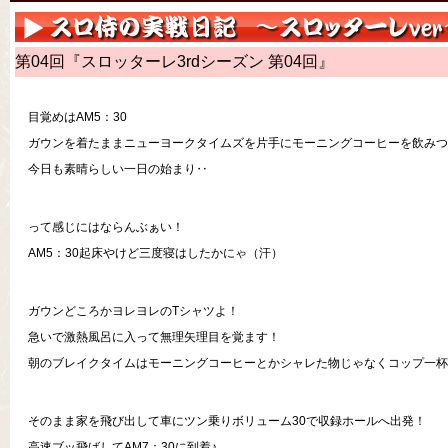
第04回『スロッターレ3rdシーズン 第04回』
目覚めはAM5：30
ガウンを着たままニューヨークタイムズを片手にモーニングコーヒーを飲みつ
今日も素晴らしい一日の始まり‥
って感じにはならんぶぁい！
AM5：30起床やけど三度寝はしたかにゃ（汗）
ガウンどころかヨレヨレのTシャツよ！
急いで激熱風呂に入って無理矢理目を覚ます！
朝のブレイクタイムはモーニングコーヒーとかシャレた物じゃなくコップ一杯
そのまま家を飛び出して車にツン乗りボリューム30で収録ホールへ出発！
高速ブッ飛ばしてAM7：30に到着♪