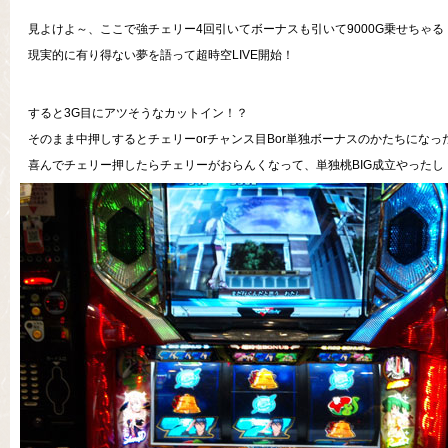
見よけよ～、ここで強チェリー4回引いてボーナスも引いて9000G乗せちゃる
現実的に有り得ない夢を語って超時空LIVE開始！
すると3G目にアツそうなカットイン！？
そのまま中押しするとチェリーorチャンス目Bor単独ボーナスのかたちになっ
喜んでチェリー押したらチェリーがおらんくなって、単独桃BIG成立やったし