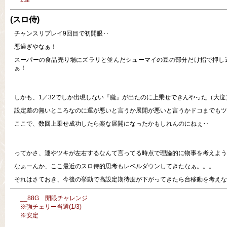
(スロ侍)
チャンスリプレイ9回目で初開眼‥
悪過ぎやなぁ！
スーパーの食品売り場にズラリと並んだシューマイの豆の部分だけ指で押し
ぁ！
しかも、1／32でしか出現しない『朧』が出たのに上乗せできんやった（大泣
設定差の無いところなのに運が悪いと言うか展開が悪いと言うかドコまでもツ
ここで、数回上乗せ成功したら楽な展開になったかもしれんのにねぇ‥
ってかさ、運やツキが左右するなんて言ってる時点で理論的に物事を考えよう
なぁーんか、ここ最近のスロ侍的思考もレベルダウンしてきたなぁ。。。
それはさておき、今後の挙動で高設定期待度が下がってきたら台移動を考えな
__88G 開眼チャレンジ
※強チェリー当選(1/3)
※安定