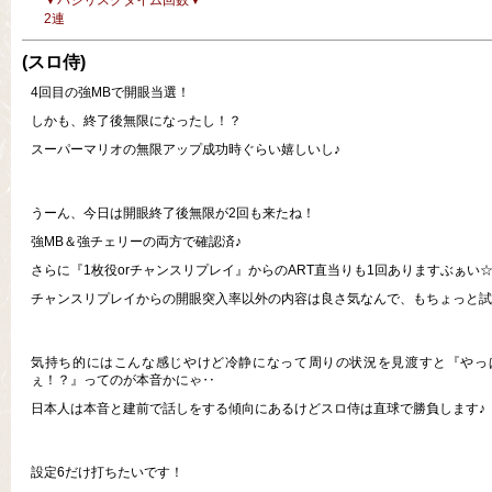
▼バジリスクタイム回数▼
2連
(スロ侍)
4回目の強MBで開眼当選！
しかも、終了後無限になったし！？
スーパーマリオの無限アップ成功時ぐらい嬉しいし♪
うーん、今日は開眼終了後無限が2回も来たね！
強MB＆強チェリーの両方で確認済♪
さらに『1枚役orチャンスリプレイ』からのART直当りも1回ありますぶぁい
チャンスリプレイからの開眼突入率以外の内容は良さ気なんで、もちょっと試
気持ち的にはこんな感じやけど冷静になって周りの状況を見渡すと『やっぱ
ぇ！？』ってのが本音かにゃ‥
日本人は本音と建前で話しをする傾向にあるけどスロ侍は直球で勝負します♪
設定6だけ打ちたいです！