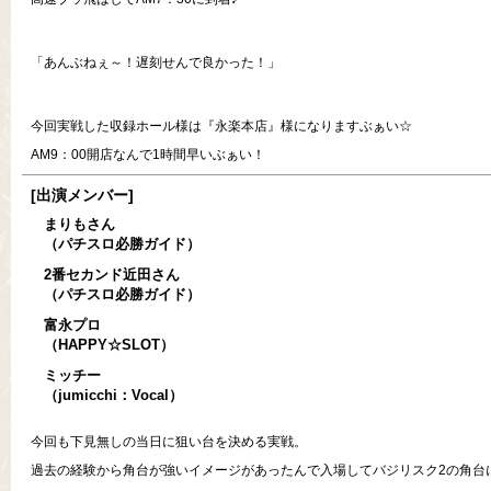
「あんぶねぇ～！遅刻せんで良かった！」
今回実戦した収録ホール様は『永楽本店』様になりますぶぁい☆
AM9：00開店なんで1時間早いぶぁい！
[出演メンバー]
まりもさん
（パチスロ必勝ガイド）
2番セカンド近田さん
（パチスロ必勝ガイド）
富永プロ
（HAPPY☆SLOT）
ミッチー
（jumicchi：Vocal）
今回も下見無しの当日に狙い台を決める実戦。
過去の経験から角台が強いイメージがあったんで入場してバジリスク2の角台