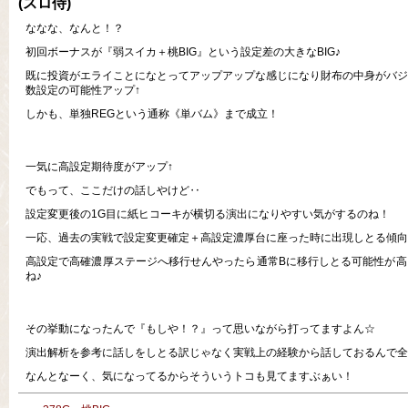
(スロ侍)
ななな、なんと！？
初回ボーナスが『弱スイカ＋桃BIG』という設定差の大きなBIG♪
既に投資がエライことになとってアップアップな感じになり財布の中身がバジ
数設定の可能性アップ↑
しかも、単独REGという通称《単バム》まで成立！
一気に高設定期待度がアップ↑
でもって、ここだけの話しやけど‥
設定変更後の1G目に紙ヒコーキが横切る演出になりやすい気がするのね！
一応、過去の実戦で設定変更確定＋高設定濃厚台に座った時に出現しとる傾向
高設定で高確濃厚ステージへ移行せんやったら通常Bに移行しとる可能性が高
ね♪
その挙動になったんで『もしや！？』って思いながら打ってますよん☆
演出解析を参考に話しをしとる訳じゃなく実戦上の経験から話しておるんで全
なんとなーく、気になってるからそういうトコも見てますぶぁい！