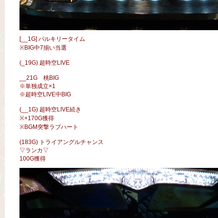
[__1G] バルキリータイム
※BIG中7揃い当選
(_19G) 超時空LIVE
__21G 桃BIG
※単独成立×1
※超時空LIVE中BIG
(__1G) 超時空LIVE続き
※+170G獲得
※BGM突撃ラブハート
(183G) トライアングルチャンス
▽ランカ▽
100G獲得