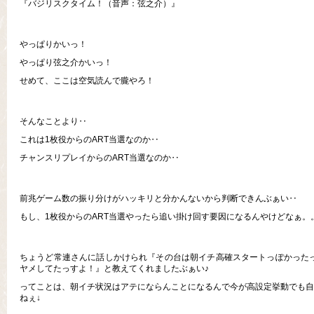
『バジリスクタイム！（音声：弦之介）』
やっぱりかいっ！
やっぱり弦之介かいっ！
せめて、ここは空気読んで朧やろ！
そんなことより‥
これは1枚役からのART当選なのか‥
チャンスリプレイからのART当選なのか‥
前兆ゲーム数の振り分けがハッキリと分かんないから判断できんぶぁい‥
もし、1枚役からのART当選やったら追い掛け回す要因になるんやけどなぁ。
ちょうど常連さんに話しかけられ『その台は朝イチ高確スタートっぽかったっ
ヤメしてたっすよ！』と教えてくれましたぶぁい♪
ってことは、朝イチ状況はアテにならんことになるんで今が高設定挙動でも自
ねぇ↓