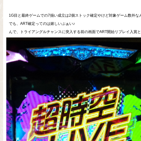
1G目と最終ゲームでの7揃い成立は2個ストック確定やけど対象ゲーム数外な
でも、ART確定ってのは嬉しいぶぁい♪
んで、トライアングルチャンスに突入する前の画面でART開始リプレイ入賞