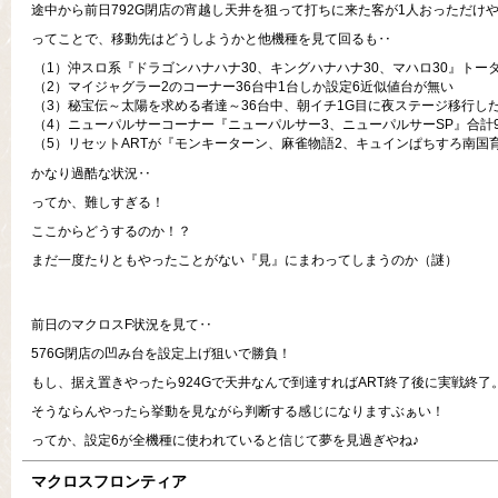
途中から前日792G閉店の宵越し天井を狙って打ちに来た客が1人おっただけ
ってことで、移動先はどうしようかと他機種を見て回るも‥
（1）沖スロ系『ドラゴンハナハナ30、キングハナハナ30、マハロ30』トー
（2）マイジャグラー2のコーナー36台中1台しか設定6近似値台が無い
（3）秘宝伝～太陽を求める者達～36台中、朝イチ1G目に夜ステージ移行し
（4）ニューパルサーコーナー『ニューパルサー3、ニューパルサーSP』合計
（5）リセットARTが『モンキーターン、麻雀物語2、キュインぱちすろ南国
かなり過酷な状況‥
ってか、難しすぎる！
ここからどうするのか！？
まだ一度たりともやったことがない『見』にまわってしまうのか（謎）
前日のマクロスF状況を見て‥
576G閉店の凹み台を設定上げ狙いで勝負！
もし、据え置きやったら924Gで天井なんで到達すればART終了後に実戦終了
そうならんやったら挙動を見ながら判断する感じになりますぶぁい！
ってか、設定6が全機種に使われていると信じて夢を見過ぎやね♪
マクロスフロンティア