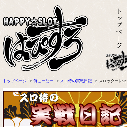
トップページ
侍こーなー
スロ侍の実戦日記
スロッターレve