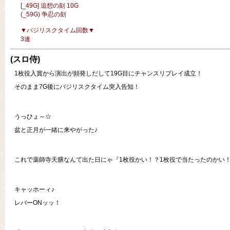
[_49G] 追想の刻 10G
(_59G) 争忍の刻
▼バジリスクタイム回数▼
3連
(スロ侍)
1枚役入賞から演出が頻発しだして19G目にチャンスリプレイ成立！
そのまま7G後にバジリスクタイム突入告知！
うっひょ～☆
盆と正月が一緒に来やがった♪
これで薬師寺天膳なんて出た日にゃ『1枚役かい！？1枚役で当たったのかい
キャッホーィ♪
レバーONッッ！