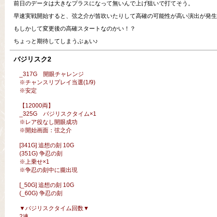
前日のデータは大きなプラスになって無いんで上げ狙いで打てそう。
早速実戦開始すると、弦之介が笛吹いたりして高確の可能性が高い演出が発生
もしかして変更後の高確スタートなのかい！？
ちょっと期待してしまうぶぁい♪
バジリスク2
_317G 開眼チャレンジ
※チャンスリプレイ当選(1/9)
※安定
【12000両】
_325G バジリスクタイム×1
※レア役なし開眼成功
※開始画面：弦之介
[341G] 追想の刻 10G
(351G) 争忍の刻
※上乗せ×1
※争忍の刻中に朧出現
[_50G] 追想の刻 10G
(_60G) 争忍の刻
▼バジリスクタイム回数▼
2連