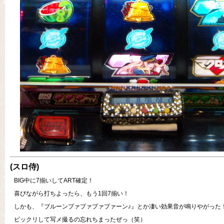
(スロ侍)
BIG中に7揃いしてART確定！
喜びながら打ちよったら、もう1回7揃い！
しかも、『ブルーンプァプァプァプァーン♪』とか凄い効果音が鳴りやがった
ビックリして写メ撮るの忘れちまったぜっ（笑）