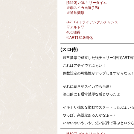
[455G] バルキリータイム
※弱スイカ当選(1/8)
※通常濃厚
(471G) トライアングルチャンス
▽アルト▽
40G獲得
※ART131G消化
(スロ侍)
通常濃厚で成立した強チェリー1回でART当
これはアチイですぶぁい！
偶数設定の可能性がアップしますからなぁ
それに続き弱スイカでも当選♪
演出的にも通常濃厚な感じやったよ！
イキナリ強めな挙動でスタートしたぶぁい
やっぱ、高設定あるんかなぁ～♪
いやいやいやいや、短い試行で喜ぶとロク