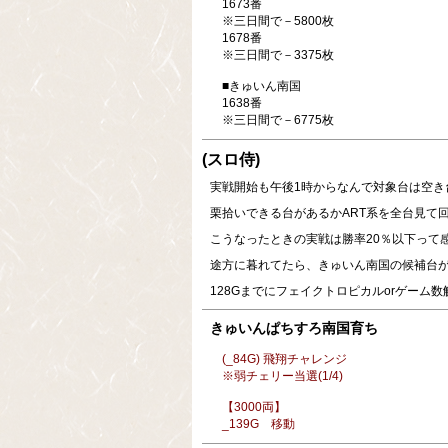
1673番
※三日間で－5800枚
1678番
※三日間で－3375枚
■きゅいん南国
1638番
※三日間で－6775枚
(スロ侍)
実戦開始も午後1時からなんで対象台は空き
栗拾いできる台があるかART系を全台見て
こうなったときの実戦は勝率20％以下って
途方に暮れてたら、きゅいん南国の候補台が
128Gまでにフェイクトロピカルorゲーム
きゅいんぱちすろ南国育ち
(_84G) 飛翔チャレンジ
※弱チェリー当選(1/4)
【3000両】
_139G 移動