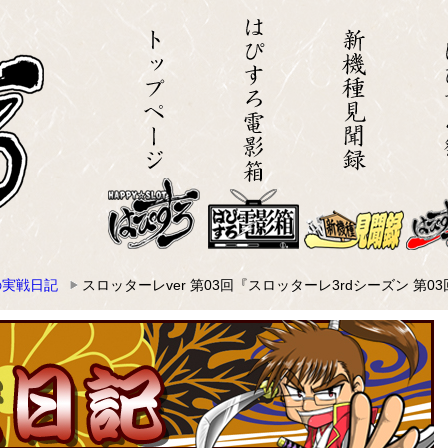
の実戦日記
スロッターレver 第03回『スロッターレ3rdシーズン 第0