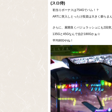
(スロ侍)
初当りボーナスは754Gでバム！？
ARTに突入しとったけ投資は大きく膨らま
さらに、展開良くバジュラッシュにも2回突
135Gと45Gなんで合計180Gかぁ☆
平均90Gやね！