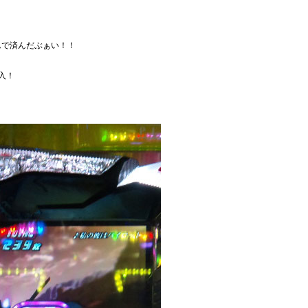
んで済んだぶぁい！！
入！