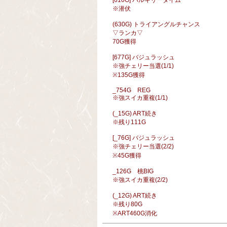
[610G] バルキリータイム
※潜伏
(630G) トライアングルチャンス
▽ランカ▽
70G獲得
[677G] バジュラッシュ
※強チェリー当選(1/1)
※135G獲得
_754G REG
※強スイカ重複(1/1)
(_15G) ART続き
※残り111G
[_76G] バジュラッシュ
※強チェリー当選(2/2)
※45G獲得
_126G 桃BIG
※強スイカ重複(2/2)
(_12G) ART続き
※残り80G
※ART460G消化