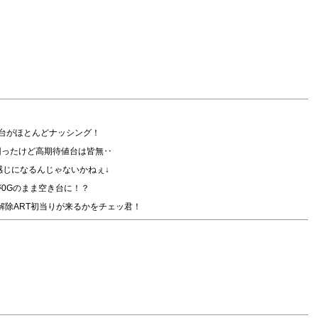
台がほとんどナッシング！
回ったけど高期待値台は皆無‥
感じになるんじゃないかねぇ↓
0Gのまま空き台に！？
数解除ART初当りが来るかをチェッ君！