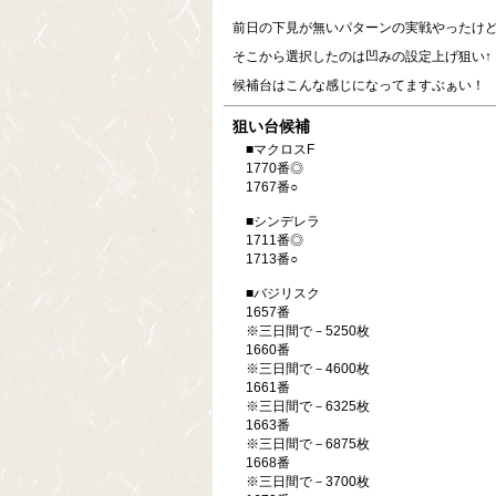
前日の下見が無いパターンの実戦やったけ
そこから選択したのは凹みの設定上げ狙い↑
候補台はこんな感じになってますぶぁい！
狙い台候補
■マクロスF
1770番◎
1767番○
■シンデレラ
1711番◎
1713番○
■バジリスク
1657番
※三日間で－5250枚
1660番
※三日間で－4600枚
1661番
※三日間で－6325枚
1663番
※三日間で－6875枚
1668番
※三日間で－3700枚