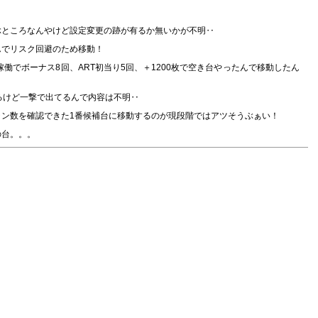
ぶところなんやけど設定変更の跡が有るか無いかが不明‥
んでリスク回避のため移動！
G稼働でボーナス8回、ART初当り5回、＋1200枚で空き台やったんで移動したん
るけど一撃で出てるんで内容は不明‥
ャン数を確認できた1番候補台に移動するのが現段階ではアツそうぶぁい！
の台。。。