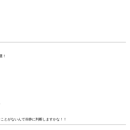
選！
！
☆
なことがないんで冷静に判断しますかな！！