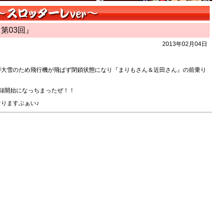
 第03回』
2013年02月04日
が大雪のため飛行機が飛ばず閉鎖状態になり『まりもさん＆近田さん』の前乗り
録開始になっちまったぜ！！
りますぶぁい♪