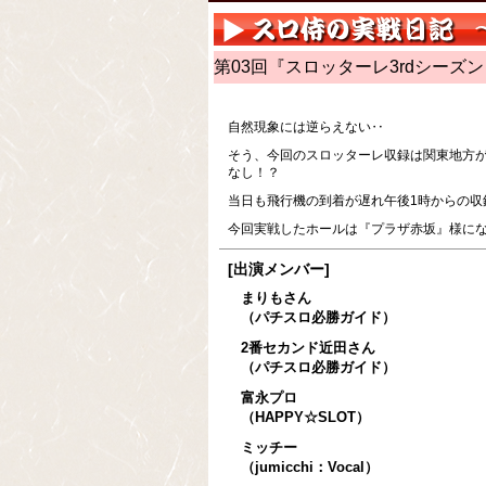
第03回『スロッターレ3rdシーズン
自然現象には逆らえない‥
そう、今回のスロッターレ収録は関東地方
なし！？
当日も飛行機の到着が遅れ午後1時からの収
今回実戦したホールは『プラザ赤坂』様にな
[出演メンバー]
まりもさん
（パチスロ必勝ガイド）
2番セカンド近田さん
（パチスロ必勝ガイド）
富永プロ
（HAPPY☆SLOT）
ミッチー
（jumicchi：Vocal）