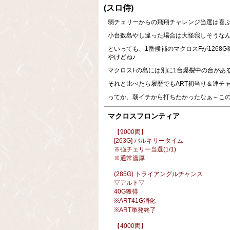
(スロ侍)
弱チェリーからの飛翔チャレンジ当選は喜
小台数島やし違った場合は大怪我しそうな
といっても、1番候補のマクロスFが1268
やけどね♪
マクロスFの島には別に1台爆裂中の台があ
それと比べたら履歴でもART初当り＆連チ
ってか、朝イチから打ちたかったなぁ～こ
マクロスフロンティア
【9000両】
[263G] バルキリータイム
※強チェリー当選(1/1)
※通常濃厚
(285G) トライアングルチャンス
▽アルト▽
40G獲得
※ART41G消化
※ART単発終了
【4000両】