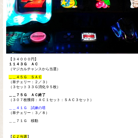
【３４０００円】
１１４３Ｇ ＡＣ
（マジカルチャンスから当選）
＿＿４５Ｇ ＳＡＣ
（単チェリー：２／３）
（３セット３３Ｇ消化９５枚）
＿＿７５Ｇ ＡＣ終了
（３０７枚獲得：ＡＣ１セット：ＳＡＣ３セット）
＿＿４１Ｇ 試練の塔
（単チェリー：３／８）
＿＿７１Ｇ 移動
【
ＣＺ当選
】