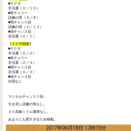
■ラクダ
非当選（０／１０）
■単チェリー
試練の塔（３／８）
■弱チャンス目
試練の塔（２／１２）
■強チャンス目
非当選（０／１）
【
ＡＣ中関連
】
■ラクダ
非当選（０／０）
■単チェリー
非当選（２／４）
■弱チャンス目
非当選（０／２）
■強チャンス目
出現なし
マジカルチャンス１回。
引き戻し試練の塔なし。
ＡＣ高確ミドル濃厚なし。
あまりにも悪すぎるため移動。