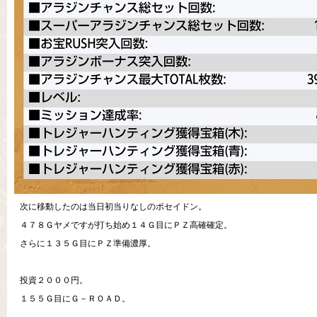
次に移動したのは当日初当りなしのポセイドン。
４７８Ｇヤメですが打ち始め１４Ｇ目にＰＺ高確確定。
さらに１３５Ｇ目にＰＺ準備濃厚。
投資２０００円。
１５５Ｇ目にＧ－ＲＯＡＤ。