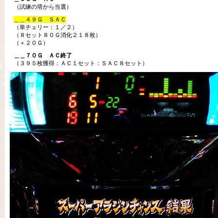
（試練の塔から当選）
＿＿４９Ｇ ＳＡＣ
（単チェリー：１／２）
（８セット８０Ｇ消化２１８枚）
（＋２０Ｇ）
＿＿７０Ｇ ＡＣ終了
（３９５枚獲得：ＡＣ１セット：ＳＡＣ８セット）