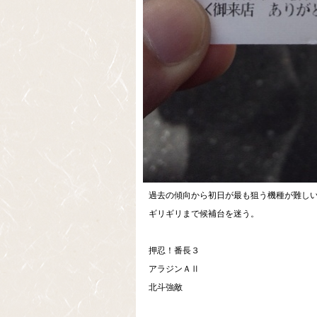
過去の傾向から初日が最も狙う機種が難し
ギリギリまで候補台を迷う。
押忍！番長３
アラジンＡⅡ
北斗強敵