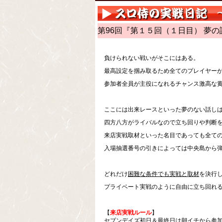
第96回『第１５回（１日目） 夢の
負けられない戦いがそこにはある。
最高設定を掴み取るため全てのプレイヤー
参加者全員が主役になれるチャンス激高な
ここには出来レースといった夢のない話し
四方八方がライバルなので立ち回りや判断
来店実戦取材といった名目であっても全て
入場抽選番号の引きによっては中央島から
どれだけ
困難な条件でも実戦と取材
を決行
プライベート実戦のように自由に立ち回れ
【
来店実戦ルール
】
セブンデイズ初日＆最終日は朝イチから参