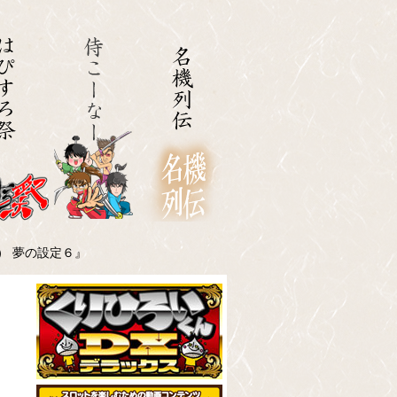
） 夢の設定６』