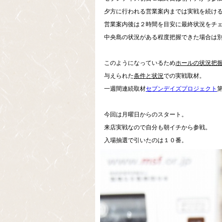
夕方に行われる営業案内までは実戦を続け
営業案内後は２時間を目安に最終状況をチ
中央島の状況がある程度把握できた場合は
このようになっているため
ホールの状況把
与えられた
条件と状況
での実戦取材。
一週間連続取材
セブンデイズプロジェクト
今回は月曜日からのスタート。
来店実戦なので自分も朝イチから参戦。
入場抽選で引いたのは１０番。