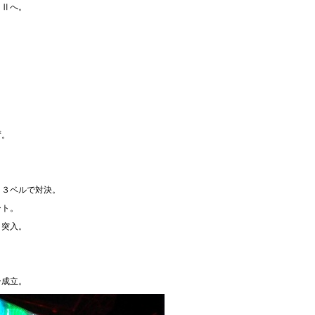
ＡⅡへ。
。
ず。
＆３ベルで対決。
ート。
Ｔ突入。
ー成立。