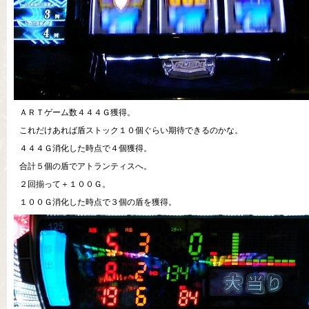
ＡＲＴゲーム数４４４Ｇ獲得。
これだけあれば盾ストック１０個ぐらい期待できるのかな。
４４４Ｇ消化した時点で４個獲得。
合計５個の盾でアトランティスへ。
２回揃って＋１００Ｇ。
１００Ｇ消化した時点で３個の盾を獲得。