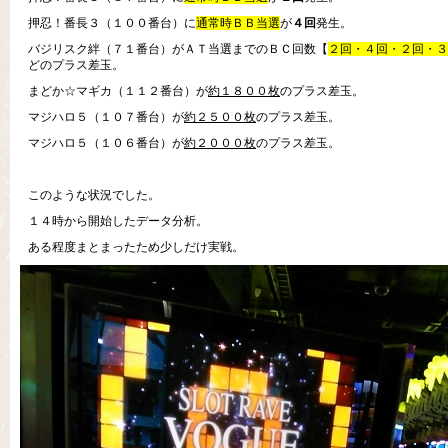
押忍！番長３（１００番台）に
通常時ＢＢ当選
が
４回
発生。
バジリスク絆（７１番台）がＡＴ当選までのＢＣ回数【
２回・４回・２回・３
どのプラス差玉。
まどか☆マギカ（１１２番台）が
約１８００枚
のプラス差玉。
マジハロ５（１０７番台）が
約２５００枚
のプラス差玉。
マジハロ５（１０６番台）が
約２０００枚
のプラス差玉。
このような状況でした。
１４時から開始したデータ分析。
ある程度まとまったため少しだけ実戦。