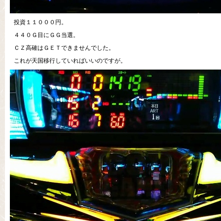
投資１１０００円。
４４０Ｇ目にＧＧ当選。
ＣＺ高確はＧＥＴできませんでした。
これが天国移行していればいいのですが。