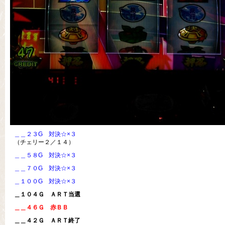
＿＿２３G 対決☆×３
（チェリー２／１４）
＿＿５８G 対決☆×３
＿＿７０G 対決☆×３
＿１００G 対決☆×３
＿１０４Ｇ ＡＲＴ当選
＿＿４６Ｇ 赤ＢＢ
＿＿４２Ｇ ＡＲＴ終了