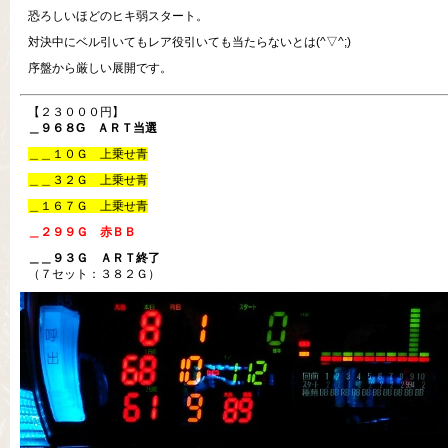
恐ろしいほどのヒキ弱スタート。
対決中にベル引いてもレア役引いても当たらないとは(^▽^;)
序盤から厳しい展開です。
【２３０００円】
＿９６８G ＡＲＴ当選
＿＿１０Ｇ 上乗せ青
＿＿３２Ｇ 上乗せ青
＿１６７Ｇ 上乗せ青
＿２９９Ｇ 赤ＢＢ
＿＿９３Ｇ ＡＲＴ終了
（７セット：３８２Ｇ）