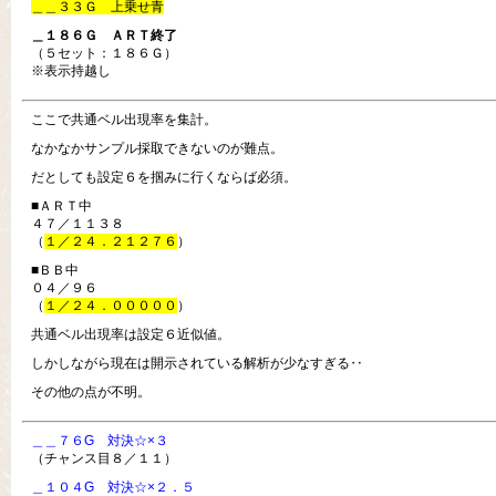
＿＿３３Ｇ 上乗せ青
＿１８６Ｇ ＡＲＴ終了
（５セット：１８６Ｇ）
※表示持越し
ここで共通ベル出現率を集計。
なかなかサンプル採取できないのが難点。
だとしても設定６を掴みに行くならば必須。
■ＡＲＴ中
４７／１１３８
（
１／２４．２１２７６
）
■ＢＢ中
０４／９６
（
１／２４．０００００
）
共通ベル出現率は設定６近似値。
しかしながら現在は開示されている解析が少なすぎる‥
その他の点が不明。
＿＿７６G 対決☆×３
（チャンス目８／１１）
＿１０４G 対決☆×２．５