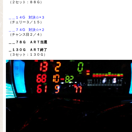
（２セット：８８Ｇ）
＿＿１４G 対決☆×３
（チェリー３／１５）
＿＿７４G 対決☆×２
（チャンス目２／４）
＿＿７８Ｇ ＡＲＴ当選
＿１３０Ｇ ＡＲＴ終了
（３セット：１３０Ｇ）