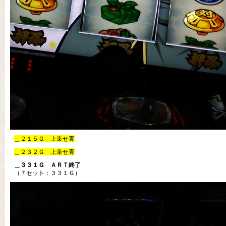
＿２１５Ｇ 上乗せ青
＿２３２Ｇ 上乗せ青
＿３３１Ｇ ＡＲＴ終了
（７セット：３３１Ｇ）