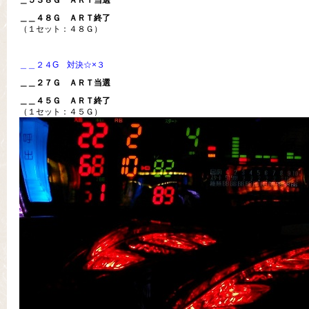
＿５３８Ｇ ＡＲＴ当選
＿＿４８Ｇ ＡＲＴ終了
（１セット：４８Ｇ）
＿＿２４G 対決☆×３
＿＿２７Ｇ ＡＲＴ当選
＿＿４５Ｇ ＡＲＴ終了
（１セット：４５Ｇ）