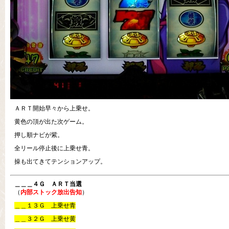
ＡＲＴ開始早々から上乗せ。
黄色の頂が出た次ゲーム。
押し順ナビが紫。
全リール停止後に上乗せ青。
操も出てきてテンションアップ。
＿＿＿４Ｇ ＡＲＴ当選
（
内部ストック放出告知
）
＿＿１３Ｇ 上乗せ青
＿＿３２Ｇ 上乗せ黄