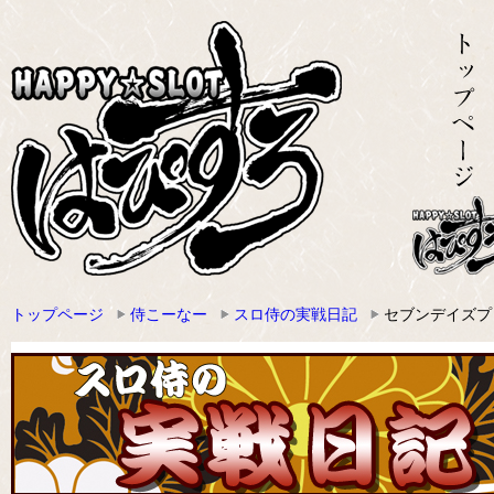
トップページ
侍こーなー
スロ侍の実戦日記
セブンデイズプ