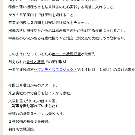
稼働の薄い機種や台も結果報告のため実戦する候補に入れること。
夕方の営業案内までは実戦を続けること。
営業案内後は２時間を目安に最終状況をチェック。
稼働の薄い機種や台があれば結果報告のため実戦する候補に入れること。
中央島の状況がある程度把握できた場合は別の島で実戦しつつ取材も可。
このようになっているため
ホールの状況把握
が最優先。
与えられた
条件と状況
での実戦取材。
一週間連続取材
セブンデイズプロジェクト
第１４回目（１日目）の参戦結果を
今回は月曜日からのスタート。
来店実戦なので自分も朝イチから参戦。
入場抽選で引いたのは１０番。
（
写真を撮り忘れていました
）
候補台の番長３へ行くも先客あり。
２番候補の番長３を確保。
初打ち実戦開始。