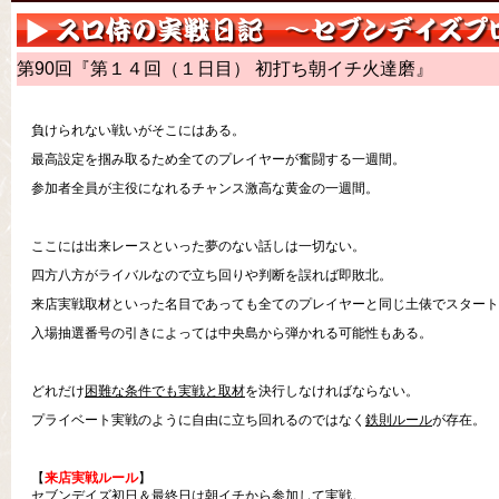
第90回『第１４回（１日目） 初打ち朝イチ火達磨』
負けられない戦いがそこにはある。
最高設定を掴み取るため全てのプレイヤーが奮闘する一週間。
参加者全員が主役になれるチャンス激高な黄金の一週間。
ここには出来レースといった夢のない話しは一切ない。
四方八方がライバルなので立ち回りや判断を誤れば即敗北。
来店実戦取材といった名目であっても全てのプレイヤーと同じ土俵でスタート
入場抽選番号の引きによっては中央島から弾かれる可能性もある。
どれだけ
困難な条件でも実戦と取材
を決行しなければならない。
プライベート実戦のように自由に立ち回れるのではなく
鉄則ルール
が存在。
【
来店実戦ルール
】
セブンデイズ初日＆最終日は朝イチから参加して実戦。