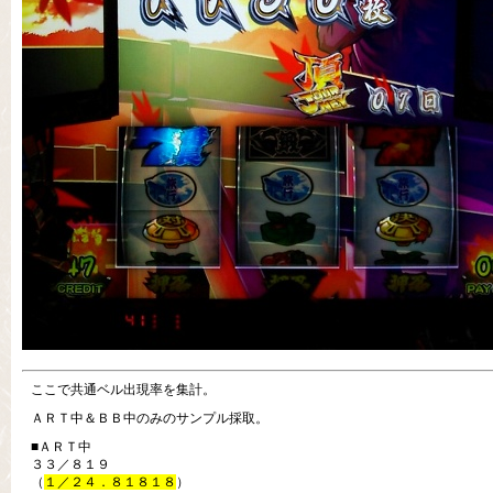
ここで共通ベル出現率を集計。
ＡＲＴ中＆ＢＢ中のみのサンプル採取。
■ＡＲＴ中
３３／８１９
（
１／２４．８１８１８
）