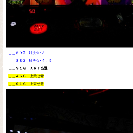
＿＿５９G 対決☆×３
＿＿８８G 対決☆×４．５
＿＿９１Ｇ ＡＲＴ当選
＿＿４６Ｇ 上乗せ青
＿＿９１Ｇ 上乗せ青