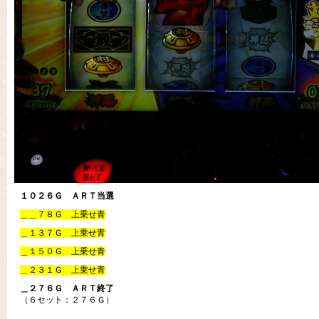
１０２６Ｇ ＡＲＴ当選
＿＿７８Ｇ 上乗せ青
＿１３７Ｇ 上乗せ青
＿１５０Ｇ 上乗せ青
＿２３１Ｇ 上乗せ青
＿２７６Ｇ ＡＲＴ終了
（６セット：２７６Ｇ）