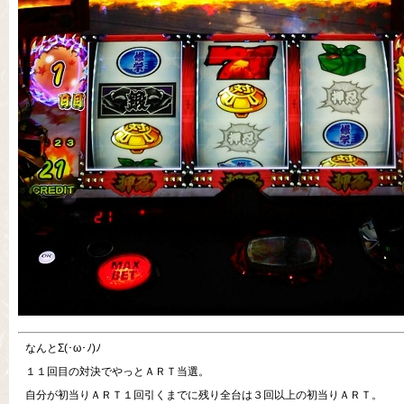
なんとΣ(･ω･ﾉ)ﾉ
１１回目の対決でやっとＡＲＴ当選。
自分が初当りＡＲＴ１回引くまでに残り全台は３回以上の初当りＡＲＴ。