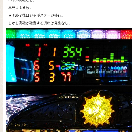
バトル高確なし。
単発１１６枚。
ＡＴ終了後はジャギステージ移行。
しかし高確が確定する演出は発生なし。