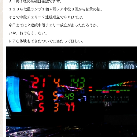
ＡＴ終了後の高確は確認できず。
１２３Ｇ七星ランプ１個＋弱レア小役３回から伝承の刻。
そこで中段チェリー２連続成立で８０ひでぶ。
今日までに２連続中段チェリー成立があっただろうか。
いや、おそらく、ない。
レアな体験もできたついでに当たってほしい。