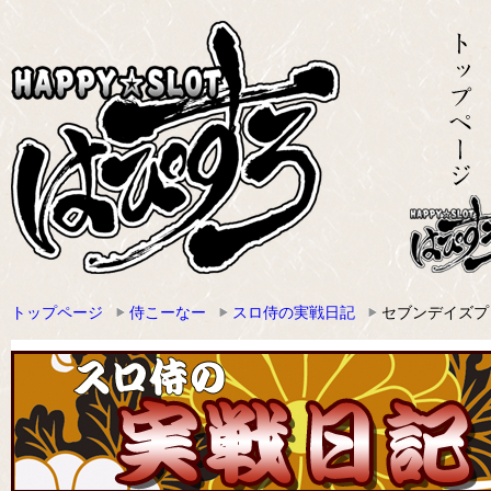
トップページ
侍こーなー
スロ侍の実戦日記
セブンデイズプ