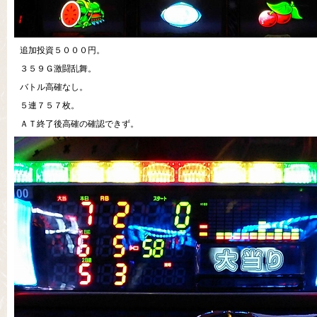
追加投資５０００円。
３５９Ｇ激闘乱舞。
バトル高確なし。
５連７５７枚。
ＡＴ終了後高確の確認できず。