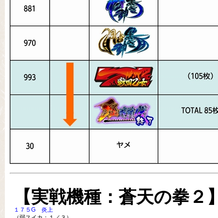
【実戦機種：蒼天の拳２
１７５G 炎上
（弱スイカ：１／３）