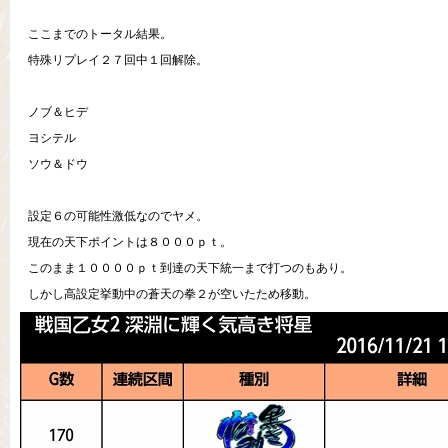
ここまでのトータル結果。
特殊リプレイ２７回中１回解除。
ノブ＆ヒデ
ヨシテル
ソウ＆ドウ
設定６の可能性激低なのでヤメ。
現在の天下ポイントは８０００ｐｔ。
このまま１００００ｐｔ到達の天下統一まで打つのもあり。
しかし高設定挙動中の蒼天の拳２が空いたため移動。